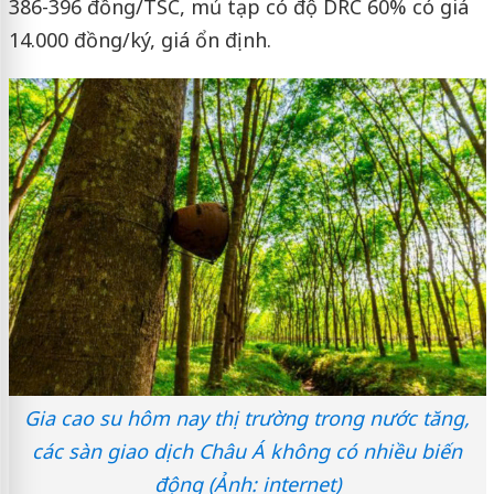
386-396 đồng/TSC, mủ tạp có độ DRC 60% có giá
14.000 đồng/ký, giá ổn định.
Gia cao su hôm nay thị trường trong nước tăng,
các sàn giao dịch Châu Á không có nhiều biến
động (Ảnh: internet)