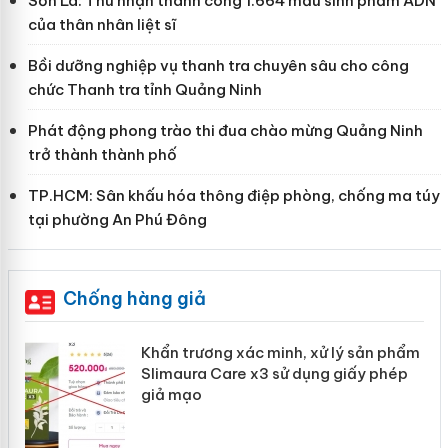
Sơn La: Thu nhận thành công 1.664 mẫu sinh phẩm ADN
của thân nhân liệt sĩ
Bồi dưỡng nghiệp vụ thanh tra chuyên sâu cho công
chức Thanh tra tỉnh Quảng Ninh
Phát động phong trào thi đua chào mừng Quảng Ninh
trở thành thành phố
TP.HCM: Sân khấu hóa thông điệp phòng, chống ma túy
tại phường An Phú Đông
Chống hàng giả
ản
Khẩn trương xác minh, xử lý sản phẩm
Slimaura Care x3 sử dụng giấy phép
giả mạo
 án