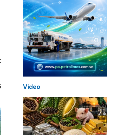
c
6
Video