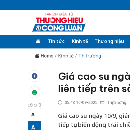
Tin tức
Kinh tế
Thương hiệu
Home
Kinh tế
Thị trường
Giá cao su ngà
liên tiếp trên 
05:48 10/09/2025
Thị trường
CỠ CHỮ
A
Giá cao su ngày 10/9, giả
−
Cỡ chữ nhỏ
tiếp tục biến động trái c
A