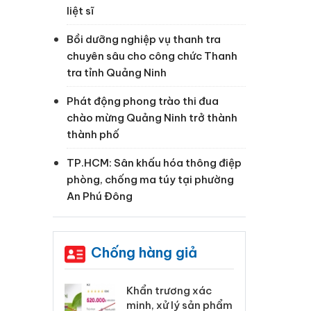
liệt sĩ
Bồi dưỡng nghiệp vụ thanh tra
chuyên sâu cho công chức Thanh
tra tỉnh Quảng Ninh
Phát động phong trào thi đua
chào mừng Quảng Ninh trở thành
thành phố
TP.HCM: Sân khấu hóa thông điệp
phòng, chống ma túy tại phường
An Phú Đông
Chống hàng giả
 Tiêu hủy
Khẩn trương xác
Cà
ai hàng ngàn
minh, xử lý sản phẩm
cô