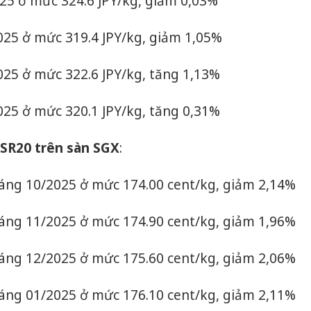
5 ở mức 324.6 JPY/kg, giảm 0,03%
sản phẩ
bảo vệ 
25 ở mức 319.4 JPY/kg, giảm 1,05%
kinh do
Công an
25 ở mức 322.6 JPY/kg, tăng 1,13%
tìm bị h
án sản 
25 ở mức 320.1 JPY/kg, tăng 0,31%
bán yến
Thanh H
TSR20 trên sàn SGX
:
hại tron
bán bìn
ng 10/2025 ở mức 174.00 cent/kg, giảm 2,14%
Moyuum
ng 11/2025 ở mức 174.90 cent/kg, giảm 1,96%
ng 12/2025 ở mức 175.60 cent/kg, giảm 2,06%
ng 01/2025 ở mức 176.10 cent/kg, giảm 2,11%