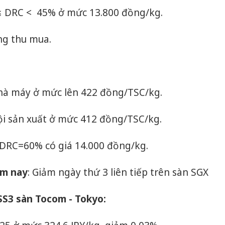
≤ DRC < 45% ở mức 13.800 đồng/kg.
ng thu mua.
hà máy ở mức lên 422 đồng/TSC/kg.
ội sản xuất ở mức 412 đồng/TSC/kg.
DRC=60% có giá 14.000 đồng/kg.
ôm nay
: Giảm ngày thứ 3 liên tiếp trên sàn SGX
RSS3 sàn Tocom - Tokyo:
Cà Mau:
công kh