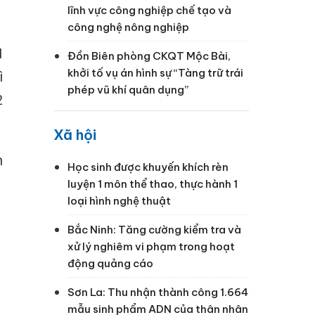
lĩnh vực công nghiệp chế tạo và
công nghệ nông nghiệp
H
Đồn Biên phòng CKQT Mộc Bài,
khởi tố vụ án hình sự “Tàng trữ trái
ì
phép vũ khí quân dụng”
2
Xã hội
n
Học sinh được khuyến khích rèn
luyện 1 môn thể thao, thực hành 1
loại hình nghệ thuật
Bắc Ninh: Tăng cường kiểm tra và
xử lý nghiêm vi phạm trong hoạt
động quảng cáo
Sơn La: Thu nhận thành công 1.664
mẫu sinh phẩm ADN của thân nhân