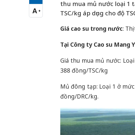
Cỡ chữ vừa
thu mua mủ nước loại 1 t
A
+
TSC/kg áp dụng cho độ TSC
Cỡ chữ lớn
Giá cao su trong nước
: Th
Tại Công ty Cao su Mang 
Giá thu mua mủ nước: Loại
388 đồng/TSC/kg
Mủ đông tạp: Loại 1 ở mức
đồng/DRC/kg.