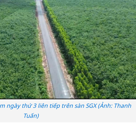
ảm ngày thứ 3 liên tiếp trên sàn SGX (Ảnh: Thanh
Tuấn)