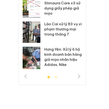
m nhập lậu,
Slimaura Care x3 sử
sả
môi trường
dụng giấy phép giả
bả
anh
mạo
ki
 Thanh Hóa
Lào Cai xử lý 83 vụ vi
Cô
ại trong vụ
phạm thương mại
tìm
xuất, buôn
trong tháng 7
án
 sào giả
bá
Hưng Yên: Xử lý 6 hộ
óa: Tìm bị
Th
kinh doanh bán hàng
g vụ án buôn
hạ
giả mạo nhãn hiệu
h sữa
bá
Adidas, Nike
 giả
Mo