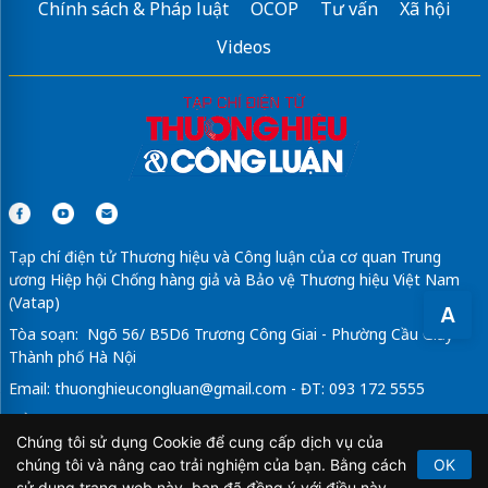
Chính sách & Pháp luật
OCOP
Tư vấn
Xã hội
Videos
Tạp chí điện tử Thương hiệu và Công luận của cơ quan Trung
ương Hiệp hội Chống hàng giả và Bảo vệ Thương hiệu Việt Nam
(Vatap)
A
Tòa soạn: Ngõ 56/ B5D6 Trương Công Giai - Phường Cầu Giấy -
Thành phố Hà Nội
Email:
thuonghieucongluan@gmail.com
- ĐT: 093 172 5555
Tổng Biên Tập: Vũ Đức Thuận
Chúng tôi sử dụng Cookie để cung cấp dịch vụ của
Giấy phép hoạt động báo chí điện tử số 64/GP-BTTTT do Bộ
chúng tôi và nâng cao trải nghiệm của bạn. Bằng cách
OK
Thông tin và Truyền thông cấp ngày 21/2/2020.
sử dụng trang web này, bạn đã đồng ý với điều này.