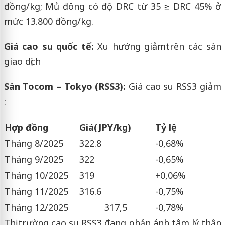
đồng/kg; Mủ đông có độ DRC từ 35 ≥ DRC 45% ở
mức 13.800 đồng/kg.
Giá cao su quốc tế:
Xu hướng giảm
trên các sàn
giao dịch
Sàn Tocom – Tokyo (RSS3):
Giá cao su RSS3 giảm
:
Hợp đồng
Giá
(JPY/kg)
Tỷ lệ
Tháng 8/2025
322.8
-0,68%
Tháng 9/2025
322
-0,65%
Tháng 10/2025
319
+0,06%
Tháng 11/2025
316.6
-0,75%
Tháng 12/2025
317,5
-0,78%
Thị trường cao su RSS3 đang phản ánh tâm lý thận