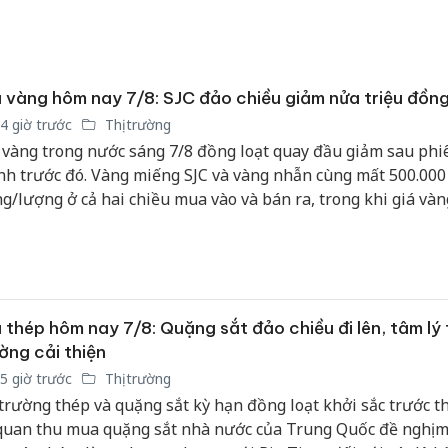
bảo vệ 
kinh do
Công an
 vàng hôm nay 7/8: SJC đảo chiều giảm nửa triệu đồn
tìm bị h
án sản 
4 giờ trước
Thị trường
bán yến
 vàng trong nước sáng 7/8 đồng loạt quay đầu giảm sau phi
h trước đó. Vàng miếng SJC và vàng nhẫn cùng mất 500.000
Thanh H
g/lượng ở cả hai chiều mua vào và bán ra, trong khi giá vàn
hại tron
i lùi về sát mốc 4.240 USD/ounce khi nhà đầu tư chờ thêm tí
bán bìn
chính sách lãi suất của Cục Dự trữ Liên bang Mỹ (Fed).
Moyuum
 thép hôm nay 7/8: Quặng sắt đảo chiều đi lên, tâm lý 
ờng cải thiện
5 giờ trước
Thị trường
 trường thép và quặng sắt kỳ hạn đồng loạt khởi sắc trước t
quan thu mua quặng sắt nhà nước của Trung Quốc đề nghị m