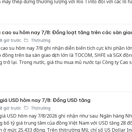
 máy thép dừng thương lượng với Rio Tinto đối với các lô h
ng tháng 9.
 cao su hôm nay 7/8: Đồng loạt tăng trên các sàn gia
8 giờ trước
Thị trường
 cao su hôm nay 7/8 ghi nhận diễn biến tích cực khi phần lớ
 đồng trên ba sàn giao dịch lớn là TOCOM, SHFE và SGX đồn
g trở lại. Trong nước, giá thu mua mủ nước tại Công ty Cao s
 trì ổn định ở mức 452 đồng/độ TSC/kg áp dụng cho độ TSC 
lên.
giá USD hôm nay 7/8: Đồng USD tăng
8 giờ trước
Thị trường
giá USD hôm nay 7/8/2026 ghi nhận như sau: Ngân hàng N
g bố tỷ giá trung tâm của đồng Việt Nam với USD tăng 28 đ
n ở mức 25.433 đồng. Trên thị trường Mỹ, chỉ số US Dollar I