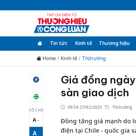
Tin tức
Kinh tế
Thương hiệu
Home
Kinh tế
Thị trường
Giá đồng ngày
sàn giao dịch
09:54 27/02/2025
Thị trường
CỠ CHỮ
A
Đồng tăng giá mạnh do lo
−
Cỡ chữ nhỏ
điện tại Chile - quốc gia 
A