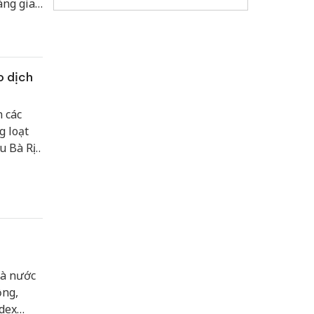
àng giao
o dịch
n các
g loạt
u Bà Rịa
từ 30
hà nước
ồng,
ndex