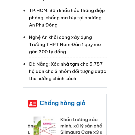
TP.HCM: Sân khấu hóa thông điệp
phòng, chống ma túy tại phường
An Phú Đông
Nghệ An khởi công xây dựng
Trường THPT Nam Đàn 1 quy mô
gần 300 tỷ đồng
Đà Nẵng: Xóa nhà tạm cho 5.757
hộ dân cho 3 nhóm đối tượng được
thụ hưởng chính sách
Chống hàng giả
 Tiêu hủy
Khẩn trương xác
Cà
ai hàng ngàn
minh, xử lý sản phẩm
cô
m nhập lậu,
Slimaura Care x3 sử
sả