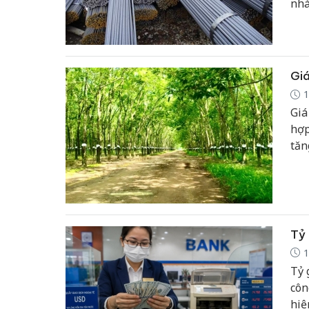
nhà
tro
Giá
1
Giá
hợp
tăn
duy
trở 
Tỷ 
1
Tỷ 
côn
hiệ