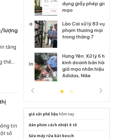
môi trường
dụng giấy phép giả
bả
anh
mạo
ki
 Thanh Hóa
Lào Cai xử lý 83 vụ vi
Cô
g/lượng
ại trong vụ
phạm thương mại
tìm
xuất, buôn
trong tháng 7
án
 sào giả
bá
ên tăng
Hưng Yên: Xử lý 6 hộ
óa: Tìm bị
Th
g thế
kinh doanh bán hàng
g vụ án buôn
hạ
n hiệu
giả mạo nhãn hiệu
h sữa
bá
Adidas, Nike
 giả
Mo
thị
giá sắt phế liệu
hôm nay
hông tin
dán phim cách nhiệt ô tô
ột số
Sửa máy rửa bát bosch