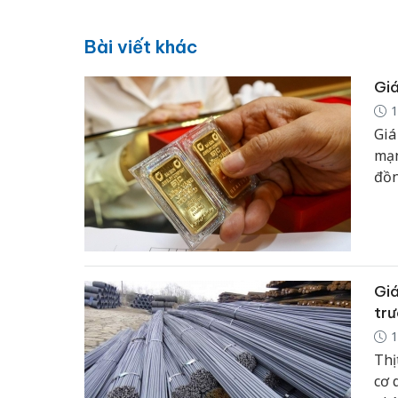
Bài viết khác
Giá
1
Giá
mạn
đồn
giớ
về 
Giá
trư
1
Thị
cơ 