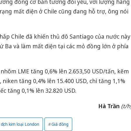
trường đồng cơ bản tương đối yếu, với lượng hàng
rạng mất điện ở Chile cũng đang hỗ trợ, ông nói
hắp Chile đã khiến thủ đô Santiago của nước này
ứ Ba và làm mất điện tại các mỏ đồng lớn ở phía
c, nhôm LME tăng 0,6% lên 2.653,50 USD/tấn, kẽm
, niken tăng 0,4% lên 15.400 USD, chì tăng 1,1%
iếc tăng 0,1% lên 32.820 USD.
Hà Trần
(t/h
 dịch kim loại London
Giá đồng