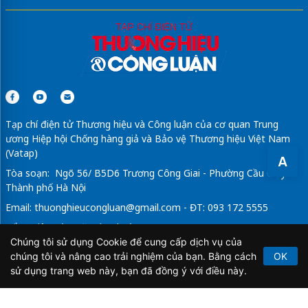
Tạp chí điện tử Thương hiệu và Công luận của cơ quan Trung
ương Hiệp hội Chống hàng giả và Bảo vệ Thương hiệu Việt Nam
(Vatap)
A
Tòa soạn: Ngõ 56/ B5D6 Trương Công Giai - Phường Cầu Giấy -
Thành phố Hà Nội
Email:
thuonghieucongluan@gmail.com
- ĐT: 093 172 5555
Tổng Biên Tập: Vũ Đức Thuận
Chúng tôi sử dụng Cookie để cung cấp dịch vụ của
Giấy phép hoạt động báo chí điện tử số 64/GP-BTTTT do Bộ
chúng tôi và nâng cao trải nghiệm của bạn. Bằng cách
OK
Thông tin và Truyền thông cấp ngày 21/2/2020.
sử dụng trang web này, bạn đã đồng ý với điều này.