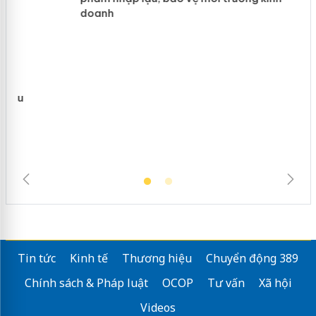
hàng giả mạo nhãn hiệu Adidas, Nike
Cà Mau: Tiêu hủy công khai hàng
ngàn sản phẩm nhập lậu, bảo vệ môi
trường kinh doanh
Tin tức
Kinh tế
Thương hiệu
Chuyển động 389
Chính sách & Pháp luật
OCOP
Tư vấn
Xã hội
Videos