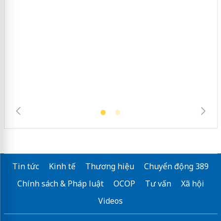
Hưng Yên: Xử lý 6 hộ kinh doanh bán
hàng giả mạo nhãn hiệu Adidas, Nike
Tin tức
Kinh tế
Thương hiệu
Chuyển động 389
Chính sách & Pháp luật
OCOP
Tư vấn
Xã hội
Videos