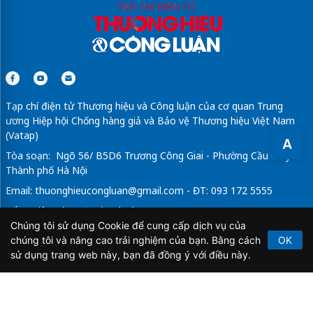
Tạp chí điện tử Thương hiệu và Công luận của cơ quan Trung
ương Hiệp hội Chống hàng giả và Bảo vệ Thương hiệu Việt Nam
(Vatap)
A
Tòa soạn: Ngõ 56/ B5D6 Trương Công Giai - Phường Cầu Giấy -
Thành phố Hà Nội
Email:
thuonghieucongluan@gmail.com
- ĐT: 093 172 5555
Tổng Biên Tập: Vũ Đức Thuận
Chúng tôi sử dụng Cookie để cung cấp dịch vụ của
Giấy phép hoạt động báo chí điện tử số 64/GP-BTTTT do Bộ
chúng tôi và nâng cao trải nghiệm của bạn. Bằng cách
OK
Thông tin và Truyền thông cấp ngày 21/2/2020.
sử dụng trang web này, bạn đã đồng ý với điều này.