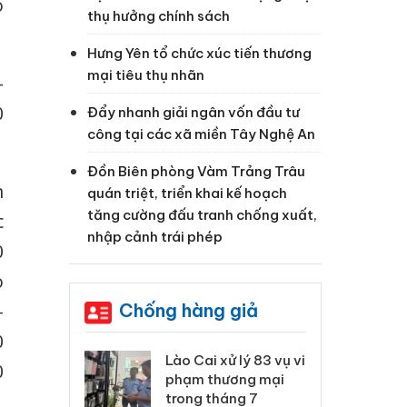
o
thụ hưởng chính sách
Hưng Yên tổ chức xúc tiến thương
mại tiêu thụ nhãn
-
0
Đẩy nhanh giải ngân vốn đầu tư
công tại các xã miền Tây Nghệ An
Đồn Biên phòng Vàm Trảng Trâu
n
quán triệt, triển khai kế hoạch
tăng cường đấu tranh chống xuất,
c
nhập cảnh trái phép
0
o
Chống hàng giả
-
0
 Thanh Hóa
Lào Cai xử lý 83 vụ vi
Cô
0
ại trong vụ
phạm thương mại
tìm
xuất, buôn
trong tháng 7
án