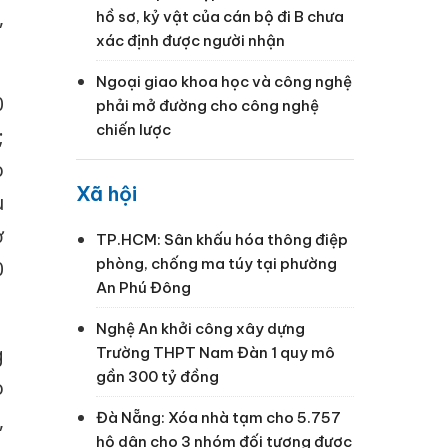
,
hồ sơ, kỷ vật của cán bộ đi B chưa
xác định được người nhận
Ngoại giao khoa học và công nghệ
0
phải mở đường cho công nghệ
chiến lược
;
o
Xã hội
u
ở
TP.HCM: Sân khấu hóa thông điệp
phòng, chống ma túy tại phường
0
An Phú Đông
Nghệ An khởi công xây dựng
g
Trường THPT Nam Đàn 1 quy mô
gần 300 tỷ đồng
o
Đà Nẵng: Xóa nhà tạm cho 5.757
,
hộ dân cho 3 nhóm đối tượng được