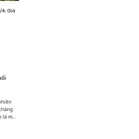
/4: Giá
uối
phiên
 tháng
m là mức
án chính