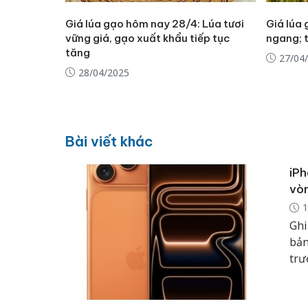
Giá lúa gạo hôm nay 28/4: Lúa tươi
Giá lúa
vững giá, gạo xuất khẩu tiếp tục
ngang; 
tăng
27/04
28/04/2025
Bài viết khác
iPh
vòn
1
Ghi
bản
trư
giá
thứ