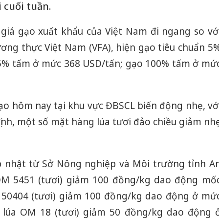
 cuối tuần.
, giá gạo xuất khẩu của Việt Nam đi ngang so vớ
ơng thực Việt Nam (VFA), hiện gạo tiêu chuẩn 5
5% tấm ở mức 368 USD/tấn; gạo 100% tấm ở mứ
a gạo hôm nay tại khu vực ĐBSCL biến động nhẹ, vớ
định, một số mặt hàng lúa tươi đảo chiều giảm nh
p nhật từ Sở Nông nghiệp và Môi trường tỉnh A
 OM 5451 (tươi) giảm 100 đồng/kg dao động mố
 IR 50404 (tươi) giảm 100 đồng/kg dao động ở mứ
iá lúa OM 18 (tươi) giảm 50 đồng/kg dao động 