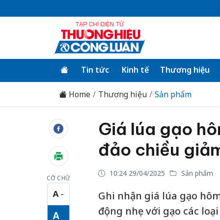
Tin tức
Kinh tế
Thương hiệu
Home
Thương hiệu
Sản phẩm
Giá lúa gạo hô
đảo chiều giả
10:24 29/04/2025
Sản phẩm
CỠ CHỮ
A
Ghi nhận giá lúa gạo hôm 
−
Cỡ chữ nhỏ
động nhẹ với gạo các loại
A