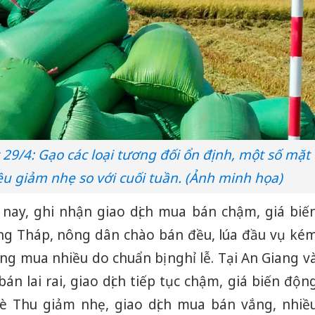
29/4: Gạo các loại tương đối ổn định, một số mặt
ều giảm nhẹ so với cuối tuần. (Ảnh minh họa)
nay, ghi nhận giao dịch mua bán chậm, giá biế
ng Tháp, nông dân chào bán đều, lúa đầu vụ ké
ng mua nhiều do chuẩn bị nghỉ lễ. Tại An Giang v
án lai rai, giao dịch tiếp tục chậm, giá biến độn
Hè Thu giảm nhẹ, giao dịch mua bán vắng, nhiề