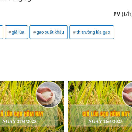
bán yến
PV
(t/h
Thanh H
hại tron
bán bìn
giá lúa
gạo xuất khẩu
thị trường lúa gạo
Moyuum
An Gian
chủ mưu
bán hàng
Quốc ra