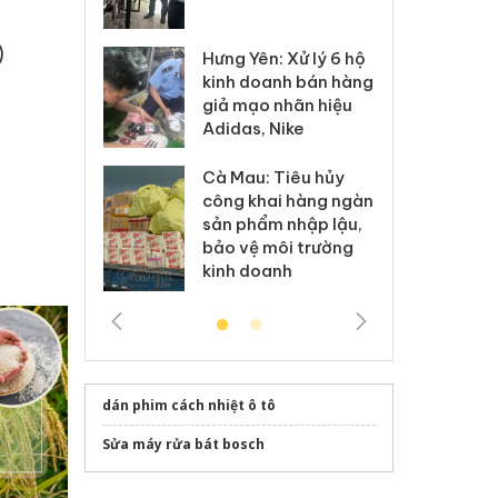
 sào giả
bá
)
Hưng Yên: Xử lý 6 hộ
óa: Tìm bị
Th
kinh doanh bán hàng
g vụ án buôn
hạ
giả mạo nhãn hiệu
h sữa
bá
Adidas, Nike
 giả
Mo
Cà Mau: Tiêu hủy
g: Đối tượng
An
công khai hàng ngàn
 đường dây
ch
sản phẩm nhập lậu,
 giả tại Phú
bá
bảo vệ môi trường
 đầu thú
Qu
kinh doanh
dán phim cách nhiệt ô tô
Sửa máy rửa bát bosch