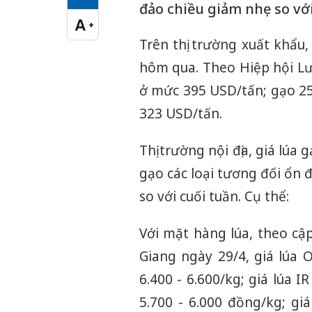
Cỡ chữ vừa
đảo chiều giảm nhẹ so với
A
+
Cỡ chữ lớn
Trên thị trường xuất khẩu
hôm qua. Theo Hiệp hội Lư
ở mức 395 USD/tấn; gạo 2
323 USD/tấn.
Thị trường nội địa, giá lú
gạo các loại tương đối ổn 
so với cuối tuần. Cụ thể:
Với mặt hàng lúa, theo cậ
Giang ngày 29/4, giá lúa
6.400 - 6.600/kg; giá lúa
5.700 - 6.000 đồng/kg; g