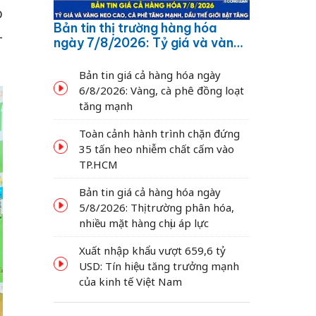
o
Bản tin thị trường hàng hóa
-
ngày 7/8/2026: Tỷ giá và vàng
neo cao, cà phê tăng mạnh,
dầu thế giới bật tăng
Bản tin giá cả hàng hóa ngày
6/8/2026: Vàng, cà phê đồng loạt
tăng mạnh
Toàn cảnh hành trình chặn đứng
35 tấn heo nhiễm chất cấm vào
TP.HCM
Bản tin giá cả hàng hóa ngày
5/8/2026: Thị trường phân hóa,
nhiều mặt hàng chịu áp lực
Xuất nhập khẩu vượt 659,6 tỷ
USD: Tín hiệu tăng trưởng mạnh
của kinh tế Việt Nam