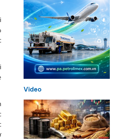
i
%
c
i
ẹ
Video
n
c
c
ở