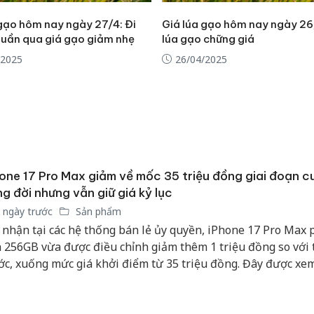
 gạo hôm nay ngày 27/4: Đi
Giá lúa gạo hôm nay ngày 26
tuần qua giá gạo giảm nhẹ
lúa gạo chững giá
/2025
26/04/2025
one 17 Pro Max giảm về mốc 35 triệu đồng giai đoạn c
g đời nhưng vẫn giữ giá kỷ lục
 ngày trước
Sản phẩm
 nhận tại các hệ thống bán lẻ ủy quyền, iPhone 17 Pro Max 
 256GB vừa được điều chỉnh giảm thêm 1 triệu đồng so với
ớc, xuống mức giá khởi điểm từ 35 triệu đồng. Đây được xe
 niêm yết thấp nhất của dòng máy này kể từ thời điểm mở b
c tại Việt Nam.