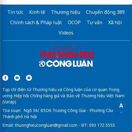
Tin tức
Kinh tế
Thương hiệu
Chuyển động 389
Chính sách & Pháp luật
OCOP
Tư vấn
Xã hội
Videos
Tạp chí điện tử Thương hiệu và Công luận của cơ quan Trung
ương Hiệp hội Chống hàng giả và Bảo vệ Thương hiệu Việt Nam
(Vatap)
A
Tòa soạn: Ngõ 56/ B5D6 Trương Công Giai - Phường Cầu Giấy -
Thành phố Hà Nội
Email:
thuonghieucongluan@gmail.com
- ĐT: 093 172 5555