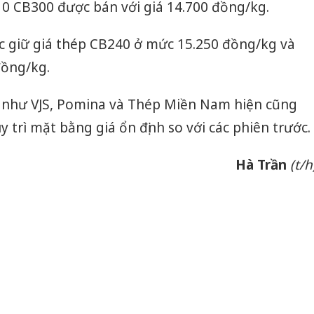
10 CB300 được bán với giá 14.700 đồng/kg.
bán yến
Thanh H
ức giữ giá thép CB240 ở mức 15.250 đồng/kg và
hại tron
đồng/kg.
bán bìn
Moyuum
 như VJS, Pomina và Thép Miền Nam hiện cũng
An Gian
y trì mặt bằng giá ổn định so với các phiên trước.
chủ mưu
bán hàng
Quốc ra
Hà Trần
(t/h