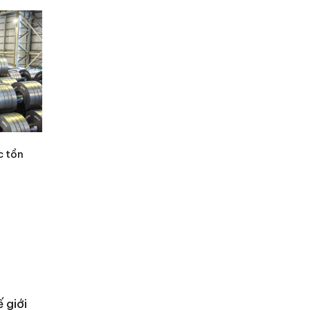
c tồn
 giới