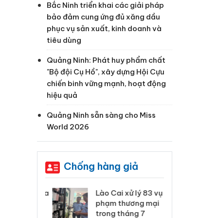
Bắc Ninh triển khai các giải pháp
bảo đảm cung ứng đủ xăng dầu
phục vụ sản xuất, kinh doanh và
tiêu dùng
Quảng Ninh: Phát huy phẩm chất
"Bộ đội Cụ Hồ", xây dựng Hội Cựu
chiến binh vững mạnh, hoạt động
hiệu quả
Quảng Ninh sẵn sàng cho Miss
World 2026
Chống hàng giả
 Thanh Hóa
Lào Cai xử lý 83 vụ vi
Cô
ại trong vụ
phạm thương mại
tìm
xuất, buôn
trong tháng 7
án