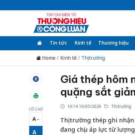
Tin tức
Kinh tế
Thương hiệu
Home
Kinh tế
Thị trường
Giá thép hôm 
quặng sắt giảm
10:14 16/05/2026
Thị trường
CỠ CHỮ
A
Thị trường thép ghi nhận
−
Cỡ chữ nhỏ
đang chịu áp lực từ lượng
A