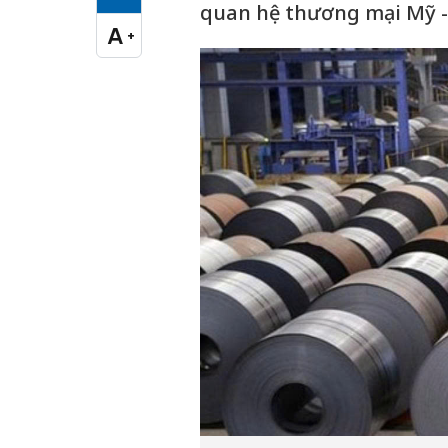
Cỡ chữ vừa
quan hệ thương mại Mỹ - 
A
+
Cỡ chữ lớn