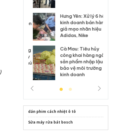
 sào giả
bá
Hưng Yên: Xử lý 6 hộ
óa: Tìm bị
Th
kinh doanh bán hàng
g vụ án buôn
hạ
giả mạo nhãn hiệu
h sữa
bá
Adidas, Nike
 giả
Mo
Cà Mau: Tiêu hủy
g: Đối tượng
An
công khai hàng ngàn
 đường dây
ch
sản phẩm nhập lậu,
 giả tại Phú
bá
bảo vệ môi trường
 đầu thú
Qu
)
kinh doanh
dán phim cách nhiệt ô tô
Sửa máy rửa bát bosch