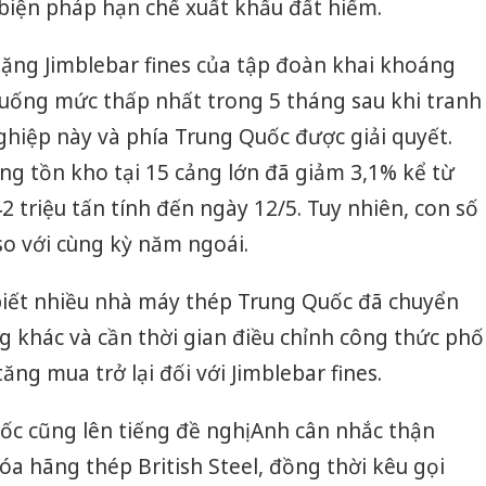
biện pháp hạn chế xuất khẩu đất hiếm.
ặng Jimblebar fines của tập đoàn khai khoáng
xuống mức thấp nhất trong 5 tháng sau khi tranh
hiệp này và phía Trung Quốc được giải quyết.
g tồn kho tại 15 cảng lớn đã giảm 3,1% kể từ
2 triệu tấn tính đến ngày 12/5. Tuy nhiên, con số
so với cùng kỳ năm ngoái.
biết nhiều nhà máy thép Trung Quốc đã chuyển
g khác và cần thời gian điều chỉnh công thức phố
ăng mua trở lại đối với Jimblebar fines.
ốc cũng lên tiếng đề nghị Anh cân nhắc thận
a hãng thép British Steel, đồng thời kêu gọi