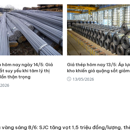
p hôm nay ngày 14/5: Giá
Giá thép hôm nay 13/5: Áp lự
t suy yếu khi tâm lý thị
kho khiến giá quặng sắt giảm
dần thận trọng
13/05/2026
/2026
 vàng sáng 8/6: SJC tăng vọt 1,5 triệu đồng/lượng, thế