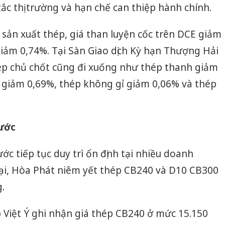
c thị trường và hạn chế can thiệp hành chính.
 sản xuất thép, giá than luyện cốc trên DCE giảm
giảm 0,74%. Tại Sàn Giao dịch Kỳ hạn Thượng Hải
ép chủ chốt cũng đi xuống như thép thanh giảm
 giảm 0,69%, thép không gỉ giảm 0,06% và thép
nước
c tiếp tục duy trì ổn định tại nhiều doanh
tại, Hòa Phát niêm yết thép CB240 và D10 CB300
.
Công an
tìm bị h
 Việt Ý ghi nhận giá thép CB240 ở mức 15.150
án sản 