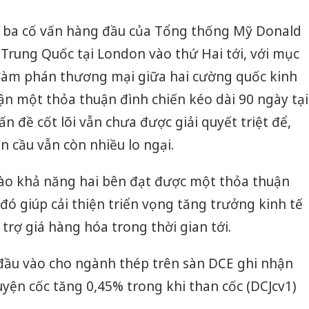
bảo vệ 
kinh do
ị, ba cố vấn hàng đầu của Tổng thống Mỹ Donald
Trung Quốc tại London vào thứ Hai tới, với mục
Công an
tìm bị h
h đàm phán thương mại giữa hai cường quốc kinh
án sản 
bán yến
ận một thỏa thuận đình chiến kéo dài 90 ngày tại
 đề cốt lõi vẫn chưa được giải quyết triệt để,
Thanh H
hại tron
n cầu vẫn còn nhiều lo ngại.
bán bìn
Moyuum
vào khả năng hai bên đạt được một thỏa thuận
đó giúp cải thiện triển vọng tăng trưởng kinh tế
 trợ giá hàng hóa trong thời gian tới.
đầu vào cho ngành thép trên sàn DCE ghi nhận
luyện cốc tăng 0,45% trong khi than cốc (DCJcv1)