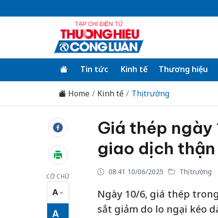
Tin tức
Kinh tế
Thương hiệu
Home
Kinh tế
Thị trường
Giá thép ngày 
giao dịch thận
08:41 10/06/2025
Thị trường
CỠ CHỮ
A
Ngày 10/6, giá thép tron
−
Cỡ chữ nhỏ
sắt giảm do lo ngại kéo 
A