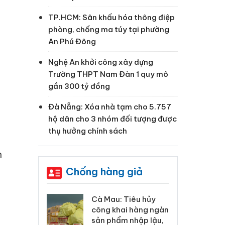
TP.HCM: Sân khấu hóa thông điệp
phòng, chống ma túy tại phường
An Phú Đông
Nghệ An khởi công xây dựng
Trường THPT Nam Đàn 1 quy mô
gần 300 tỷ đồng
Đà Nẵng: Xóa nhà tạm cho 5.757
hộ dân cho 3 nhóm đối tượng được
thụ hưởng chính sách
n
Chống hàng giả
 Tiêu hủy
Khẩn trương xác
Cà
ai hàng ngàn
minh, xử lý sản phẩm
cô
m nhập lậu,
Slimaura Care x3 sử
sả