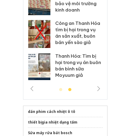
môi trường
dụng giấy phép giả
bả
anh
mạo
ki
 Thanh Hóa
Lào Cai xử lý 83 vụ vi
Cô
ại trong vụ
phạm thương mại
tìm
xuất, buôn
trong tháng 7
án
 sào giả
bá
Hưng Yên: Xử lý 6 hộ
óa: Tìm bị
Th
kinh doanh bán hàng
g vụ án buôn
hạ
giả mạo nhãn hiệu
h sữa
bá
Adidas, Nike
 giả
Mo
dán phim cách nhiệt ô tô
thiết bị gia nhiệt dạng tấm
Sửa máy rửa bát bosch