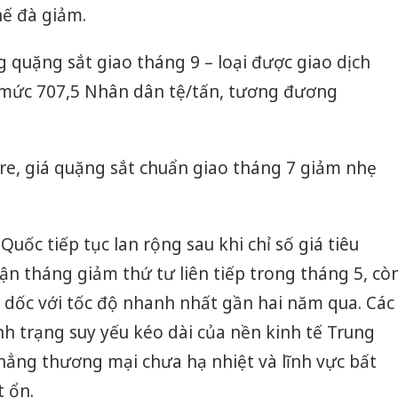
ế đà giảm.
g quặng sắt giao tháng 9 – loại được giao dịch
 mức 707,5 Nhân dân tệ/tấn, tương đương
re, giá quặng sắt chuẩn giao tháng 7 giảm nhẹ
Quốc tiếp tục lan rộng sau khi chỉ số giá tiêu
ận tháng giảm thứ tư liên tiếp trong tháng 5, cò
ao dốc với tốc độ nhanh nhất gần hai năm qua. Các
nh trạng suy yếu kéo dài của nền kinh tế Trung
Cà Mau:
hẳng thương mại chưa hạ nhiệt và lĩnh vực bất
công kh
 ổn.
sản phẩ