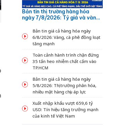
Bản tin thị trường hàng hóa
ngày 7/8/2026: Tỷ giá và vàng
neo cao, cà phê tăng mạnh,
dầu thế giới bật tăng
Bản tin giá cả hàng hóa ngày
6/8/2026: Vàng, cà phê đồng loạt
tăng mạnh
Toàn cảnh hành trình chặn đứng
35 tấn heo nhiễm chất cấm vào
TP.HCM
p
Bản tin giá cả hàng hóa ngày
5/8/2026: Thị trường phân hóa,
nhiều mặt hàng chịu áp lực
h
Xuất nhập khẩu vượt 659,6 tỷ
USD: Tín hiệu tăng trưởng mạnh
của kinh tế Việt Nam