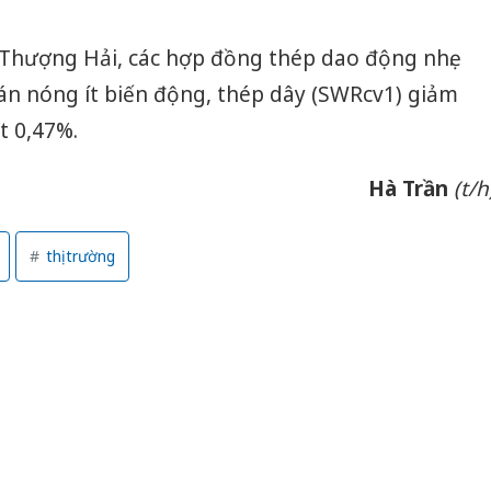
i Thượng Hải, các hợp đồng thép dao động nhẹ.
án nóng ít biến động, thép dây (SWRcv1) giảm
t 0,47%.
Hà Trần
(t/h
thị trường