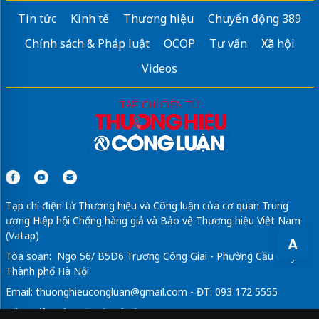
Tin tức
Kinh tế
Thương hiệu
Chuyển động 389
Chính sách & Pháp luật
OCOP
Tư vấn
Xã hội
Videos
Tạp chí điện tử Thương hiệu và Công luận của cơ quan Trung
ương Hiệp hội Chống hàng giả và Bảo vệ Thương hiệu Việt Nam
(Vatap)
A
Tòa soạn: Ngõ 56/ B5D6 Trương Công Giai - Phường Cầu Giấy -
Thành phố Hà Nội
Email:
thuonghieucongluan@gmail.com
- ĐT: 093 172 5555
Tổng Biên Tập: Vũ Đức Thuận