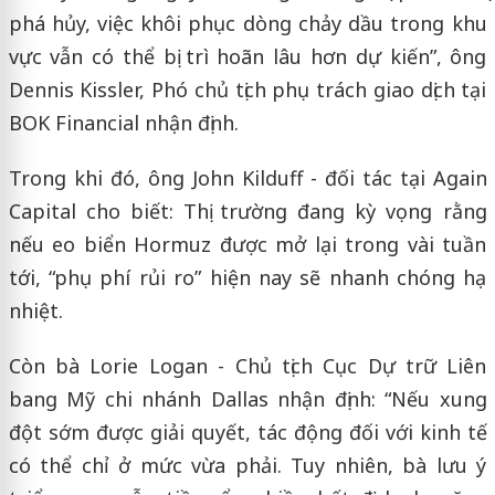
phá hủy, việc khôi phục dòng chảy dầu trong khu
vực vẫn có thể bị trì hoãn lâu hơn dự kiến”, ông
Dennis Kissler, Phó chủ tịch phụ trách giao dịch tại
BOK Financial nhận định.
Trong khi đó, ông John Kilduff - đối tác tại Again
Capital cho biết: Thị trường đang kỳ vọng rằng
nếu eo biển Hormuz được mở lại trong vài tuần
tới, “phụ phí rủi ro” hiện nay sẽ nhanh chóng hạ
nhiệt.
Còn bà Lorie Logan - Chủ tịch Cục Dự trữ Liên
bang Mỹ chi nhánh Dallas nhận định: “Nếu xung
đột sớm được giải quyết, tác động đối với kinh tế
có thể chỉ ở mức vừa phải. Tuy nhiên, bà lưu ý