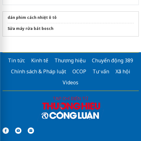
dán phim cách nhiệt ô tô
Sửa máy rửa bát bosch
Tin tức
Kinh tế
Thương hiệu
Chuyển động 389
Chính sách & Pháp luật
OCOP
Tư vấn
Xã hội
Videos