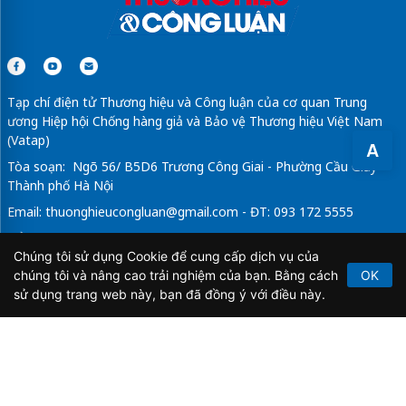
Tạp chí điện tử Thương hiệu và Công luận của cơ quan Trung
ương Hiệp hội Chống hàng giả và Bảo vệ Thương hiệu Việt Nam
(Vatap)
A
Tòa soạn: Ngõ 56/ B5D6 Trương Công Giai - Phường Cầu Giấy -
Thành phố Hà Nội
Email:
thuonghieucongluan@gmail.com
- ĐT: 093 172 5555
Tổng Biên Tập: Vũ Đức Thuận
Chúng tôi sử dụng Cookie để cung cấp dịch vụ của
Giấy phép hoạt động báo chí điện tử số 64/GP-BTTTT do Bộ
chúng tôi và nâng cao trải nghiệm của bạn. Bằng cách
OK
Thông tin và Truyền thông cấp ngày 21/2/2020.
sử dụng trang web này, bạn đã đồng ý với điều này.
Copyright © 2026
TẠP CHÍ THƯƠNG HIỆU & CÔNG
LUẬN
. All Rights Reserved.