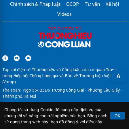
Chính sách & Pháp luật
OCOP
Tư vấn
Xã hội
Videos
Tạp chí điện tử Thương hiệu và Công luận của cơ quan Trung
A
ương Hiệp hội Chống hàng giả và Bảo vệ Thương hiệu Việt Nam
(Vatap)
Tòa soạn: Ngõ 56/ B5D6 Trương Công Giai - Phường Cầu Giấy -
Thành phố Hà Nội
Email:
thuonghieucongluan@gmail.com
- ĐT: 093 172 5555
Chúng tôi sử dụng Cookie để cung cấp dịch vụ của
Tổng Biên Tập: Vũ Đức Thuận
chúng tôi và nâng cao trải nghiệm của bạn. Bằng cách
OK
Giấy phép hoạt động báo chí điện tử số 64/GP-BTTTT do Bộ
sử dụng trang web này, bạn đã đồng ý với điều này.
Thông tin và Truyền thông cấp ngày 21/2/2020.