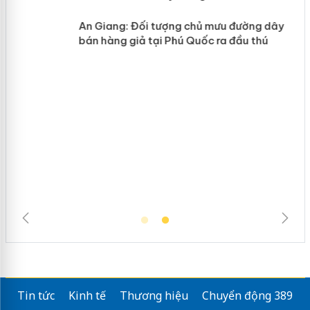
n
Thanh Hóa: Tìm bị hại trong vụ án
ke
buôn bán bình sữa Moyuum giả
An Giang: Đối tượng chủ mưu đường
ôi
dây bán hàng giả tại Phú Quốc ra đầu
thú
Tin tức
Kinh tế
Thương hiệu
Chuyển động 389