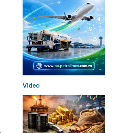
ỳ
Video