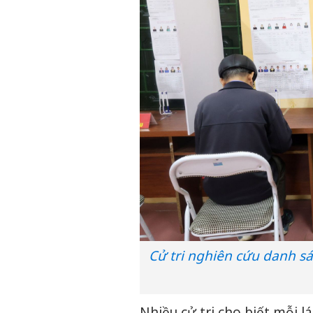
Cử tri nghiên cứu danh sá
Nhiều cử tri cho biết mỗi l