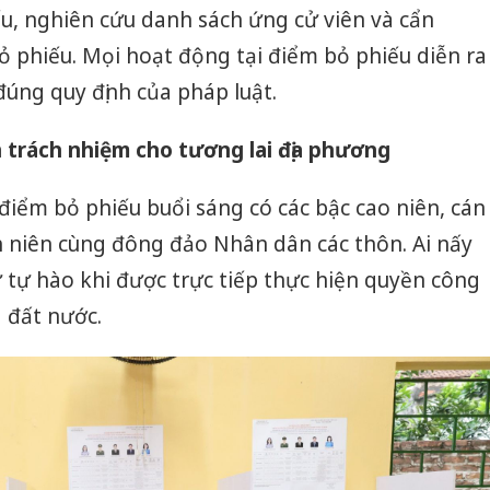
u, nghiên cứu danh sách ứng cử viên và cẩn
ỏ phiếu. Mọi hoạt động tại điểm bỏ phiếu diễn ra
đúng quy định của pháp luật.
n trách nhiệm cho tương lai địa phương
iểm bỏ phiếu buổi sáng có các bậc cao niên, cán
h niên cùng đông đảo Nhân dân các thôn. Ai nấy
ự tự hào khi được trực tiếp thực hiện quyền công
 đất nước.
Công an
tìm bị h
án sản 