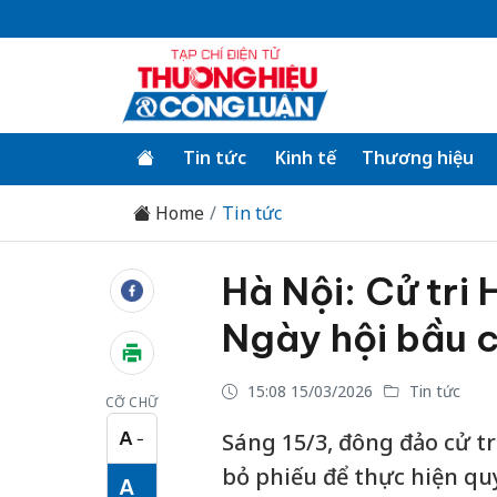
Tin tức
Kinh tế
Thương hiệu
Home
Tin tức
Hà Nội: Cử tri
Ngày hội bầu 
15:08 15/03/2026
Tin tức
CỠ CHỮ
A
Sáng 15/3, đông đảo cử tr
−
Cỡ chữ nhỏ
bỏ phiếu để thực hiện quy
A