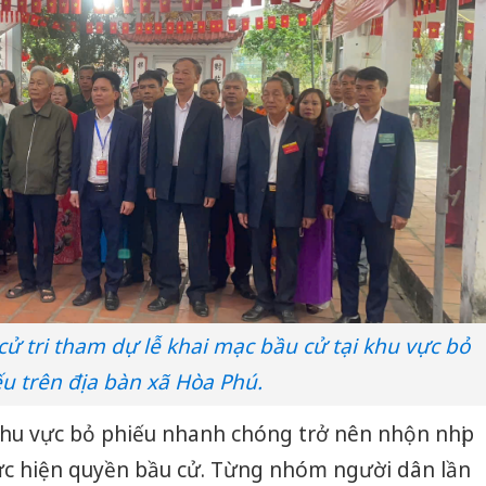
ử tri tham dự lễ khai mạc bầu cử tại khu vực bỏ
u trên địa bàn xã Hòa Phú.
khu vực bỏ phiếu nhanh chóng trở nên nhộn nhịp
hực hiện quyền bầu cử. Từng nhóm người dân lần