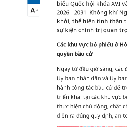
Cỡ chữ vừa
biểu Quốc hội khóa XVI v
A
+
2026 - 2031. Không khí N
Cỡ chữ lớn
khởi, thể hiện tinh thần 
sự kiện chính trị quan tr
Các khu vực bỏ phiếu ở Hò
quyền bầu cử
Ngay từ đầu giờ sáng, các 
Ủy ban nhân dân và Ủy ban
hành công tác bầu cử để trự
triển khai tại các khu vực 
thực hiện chủ động, chặt 
diễn ra đúng quy định, an t