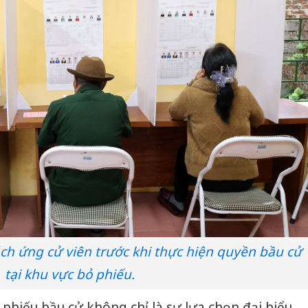
bán yến
Thanh H
hại tron
bán bìn
Moyuum
An Gian
chủ mưu
bán hàng
Quốc ra
ch ứng cử viên trước khi thực hiện quyền bầu cử
tại khu vực bỏ phiếu.
á phiếu bầu cử không chỉ là sự lựa chọn đại biểu