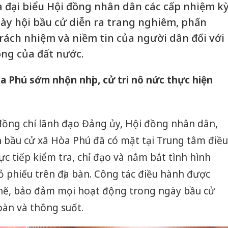
à đại biểu Hội đồng nhân dân các cấp nhiệm k
gày hội bầu cử diễn ra trang nghiêm, phấn
trách nhiệm và niềm tin của người dân đối với
ọng của đất nước.
a Phú sớm nhộn nhịp, cử tri nô nức thực hiện
đồng chí lãnh đạo Đảng ủy, Hội đồng nhân dân,
 bầu cử xã Hòa Phú đã có mặt tại Trung tâm điều
c tiếp kiểm tra, chỉ đạo và nắm bắt tình hình
bỏ phiếu trên địa bàn. Công tác điều hành được
chẽ, bảo đảm mọi hoạt động trong ngày bầu cử
oàn và thông suốt.