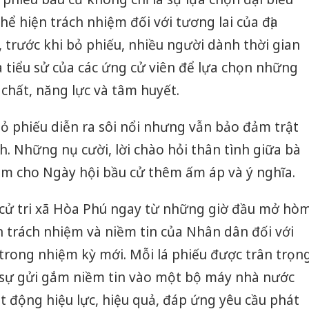
ể hiện trách nhiệm đối với tương lai của địa
, trước khi bỏ phiếu, nhiều người dành thời gian
 tiểu sử của các ứng cử viên để lựa chọn những
 chất, năng lực và tâm huyết.
bỏ phiếu diễn ra sôi nổi nhưng vẫn bảo đảm trật
h. Những nụ cười, lời chào hỏi thân tình giữa bà
àm cho Ngày hội bầu cử thêm ấm áp và ý nghĩa.
cử tri xã Hòa Phú ngay từ những giờ đầu mở hò
n trách nhiệm và niềm tin của Nhân dân đối với
 trong nhiệm kỳ mới. Mỗi lá phiếu được trân trọn
 sự gửi gắm niềm tin vào một bộ máy nhà nước
 động hiệu lực, hiệu quả, đáp ứng yêu cầu phát