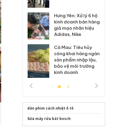
 sào giả
bá
Hưng Yên: Xử lý 6 hộ
óa: Tìm bị
Th
kinh doanh bán hàng
g vụ án buôn
hạ
giả mạo nhãn hiệu
h sữa
bá
Adidas, Nike
 giả
Mo
Cà Mau: Tiêu hủy
g: Đối tượng
An
công khai hàng ngàn
 đường dây
ch
sản phẩm nhập lậu,
 giả tại Phú
bá
bảo vệ môi trường
 đầu thú
Qu
kinh doanh
dán phim cách nhiệt ô tô
Sửa máy rửa bát bosch