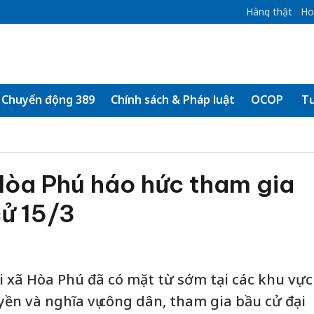
Hàng thật
Ho
Chuyển động 389
Chính sách & Pháp luật
OCOP
Tư
 Hòa Phú háo hức tham gia
cử 15/3
i xã Hòa Phú đã có mặt từ sớm tại các khu vực
ền và nghĩa vụ công dân, tham gia bầu cử đại