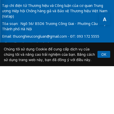
Tạp chí điện tử Thương hiệu và Công luận của cơ quan Trung
ương Hiệp hội Chống hàng giả và Bảo vệ Thương hiệu Việt Nam
(Vatap)
A
Tòa soạn: Ngõ 56/ B5D6 Trương Công Giai - Phường Cầu Giấy -
Thành phố Hà Nội
Email:
thuonghieucongluan@gmail.com
- ĐT: 093 172 5555
Tổng Biên Tập: Vũ Đức Thuận
Chúng tôi sử dụng Cookie để cung cấp dịch vụ của
Giấy phép hoạt động báo chí điện tử số 64/GP-BTTTT do Bộ
chúng tôi và nâng cao trải nghiệm của bạn. Bằng cách
OK
Thông tin và Truyền thông cấp ngày 21/2/2020.
sử dụng trang web này, bạn đã đồng ý với điều này.
Copyright © 2026
TẠP CHÍ THƯƠNG HIỆU & CÔNG
LUẬN
. All Rights Reserved.
Bản quyền thuộc Tạp chí Thương hiệu và Công luận. Cấm
sao chép dưới mọi hình thức nếu không có sự chấp thuận
bằng văn bản.