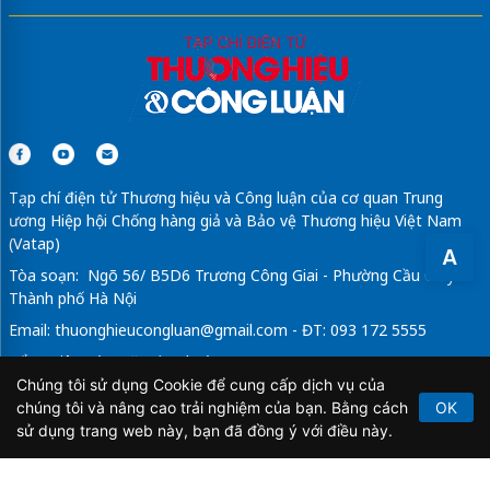
Tạp chí điện tử Thương hiệu và Công luận của cơ quan Trung
ương Hiệp hội Chống hàng giả và Bảo vệ Thương hiệu Việt Nam
(Vatap)
A
Tòa soạn: Ngõ 56/ B5D6 Trương Công Giai - Phường Cầu Giấy -
Thành phố Hà Nội
Email:
thuonghieucongluan@gmail.com
- ĐT: 093 172 5555
Tổng Biên Tập: Vũ Đức Thuận
Chúng tôi sử dụng Cookie để cung cấp dịch vụ của
Giấy phép hoạt động báo chí điện tử số 64/GP-BTTTT do Bộ
chúng tôi và nâng cao trải nghiệm của bạn. Bằng cách
OK
Thông tin và Truyền thông cấp ngày 21/2/2020.
sử dụng trang web này, bạn đã đồng ý với điều này.