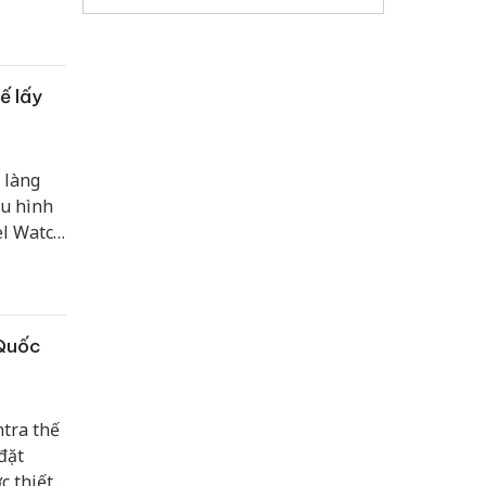
ng Yên
ường
ế lấy
 làng
ấu hình
el Watch
ừ dòng
g cách
ỏng nhẹ,
ường và
 Quốc
ntra thế
đặt
c thiết