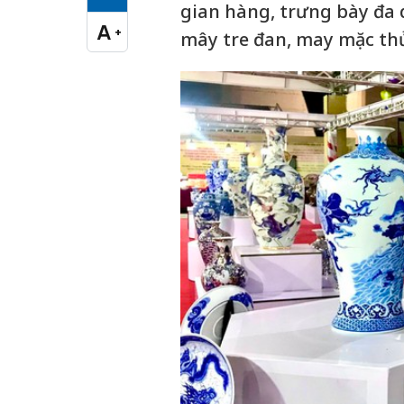
Cỡ chữ vừa
gian hàng, trưng bày đa
A
+
mây tre đan, may mặc th
Cỡ chữ lớn