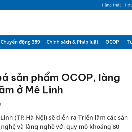
Hàng thật
Hot
Chuyển động 389
Chính sách & Pháp luật
OCOP
Tư
bá sản phẩm OCOP, làng
lãm ở Mê Linh
u
Linh (TP. Hà Nội) sẽ diễn ra Triển lãm các sản
nghệ và làng nghề với quy mô khoảng 80