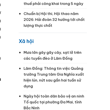
ủ
thuế phải công khai trong 5 ngày
ợ
Chuẩn bị Hội thi, Hội thao năm
2026: Hải đoàn 32 hướng tới chất
n
lượng thực chất
n
à
Xã hội
Mưa lớn gây gãy cây, sạt lở trên
à
các tuyến đèo ở Lâm Đồng
Lâm Đồng: Thông tin việc Quảng
trường Trung tâm Gia Nghĩa xuất
h
hiện lún, nứt sau gần hai tuần sử
dụng
Ngày hội toàn dân bảo vệ an ninh
Tổ quốc tại phường Đa Mai, tỉnh
Bắc Ninh