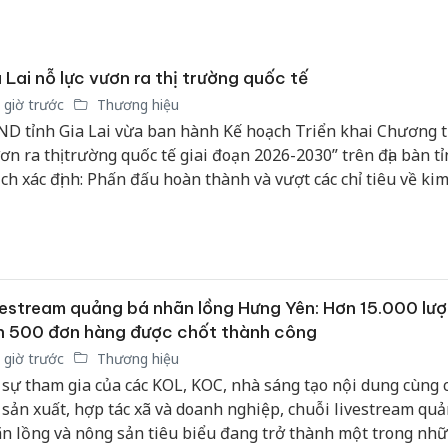
Adidas, 
Cà Mau:
công kh
 Lai nỗ lực vươn ra thị trường quốc tế
sản phẩ
 giờ trước
Thương hiệu
bảo vệ 
D tỉnh Gia Lai vừa ban hành Kế hoạch Triển khai Chương t
kinh do
ơn ra thị trường quốc tế giai đoạn 2026-2030” trên địa bàn tỉ
ch xác định: Phấn đấu hoàn thành và vượt các chỉ tiêu về ki
Công an
t khẩu theo Nghị quyết của Tỉnh ủy, HĐND tỉnh và Kế hoạch
tìm bị h
án sản 
ển KT-XH giai đoạn 2026-2030; Tổng kim ngạch xuất khẩu đạ
bán yến
tỷ USD….
estream quảng bá nhãn lồng Hưng Yên: Hơn 15.000 lượ
n 500 đơn hàng được chốt thành công
 giờ trước
Thương hiệu
 sự tham gia của các KOL, KOC, nhà sáng tạo nội dung cùng 
 sản xuất, hợp tác xã và doanh nghiệp, chuỗi livestream qu
n lồng và nông sản tiêu biểu đang trở thành một trong nh