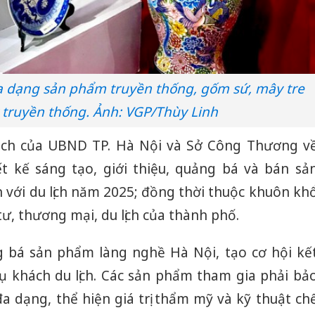
đa dạng sản phẩm truyền thống, gốm sứ, mây tre
truyền thống. Ảnh: VGP/Thùy Linh
ạch của UBND TP. Hà Nội và Sở Công Thương v
t kế sáng tạo, giới thiệu, quảng bá và bán sả
với du lịch năm 2025; đồng thời thuộc khuôn kh
ư, thương mại, du lịch của thành phố.
g bá sản phẩm làng nghề Hà Nội, tạo cơ hội kế
ụ khách du lịch. Các sản phẩm tham gia phải bả
 dạng, thể hiện giá trị thẩm mỹ và kỹ thuật ch