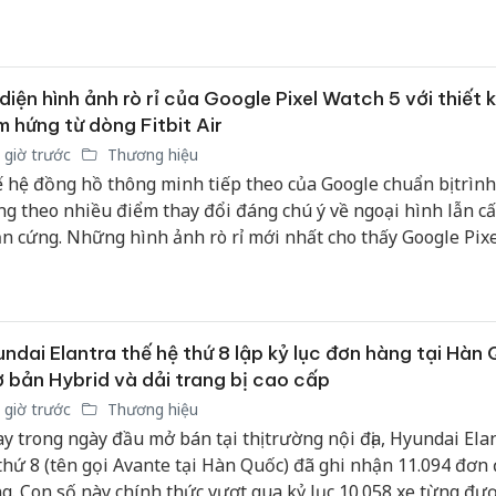
n nổi bật của Lễ hội và Xúc tiến thương mại Nhãn lồng Hư
 2026, mở thêm kênh tiếp cận người tiêu dùng trên môi tr
ơng mại điện tử.
diện hình ảnh rò rỉ của Google Pixel Watch 5 với thiết k
 hứng từ dòng Fitbit Air
 giờ trước
Thương hiệu
 hệ đồng hồ thông minh tiếp theo của Google chuẩn bị trình
g theo nhiều điểm thay đổi đáng chú ý về ngoại hình lẫn c
n cứng. Những hình ảnh rò rỉ mới nhất cho thấy Google Pix
ở hữu dải ngôn ngữ thiết kế thừa hưởng nhiều đường nét t
ết bị đeo Fitbit Air. Mẫu smartwatch này tiếp tục duy trì phon
 giản, tinh tế với các góc bo tròn mềm mại cùng kiểu dáng m
 đó dung hòa giữa tính năng công nghệ phục vụ nhu cầu th
ndai Elantra thế hệ thứ 8 lập kỷ lục đơn hàng tại Hàn
 tố thời trang.
 bản Hybrid và dải trang bị cao cấp
 giờ trước
Thương hiệu
y trong ngày đầu mở bán tại thị trường nội địa, Hyundai Ela
thứ 8 (tên gọi Avante tại Hàn Quốc) đã ghi nhận 11.094 đơn 
g. Con số này chính thức vượt qua kỷ lục 10.058 xe từng đượ