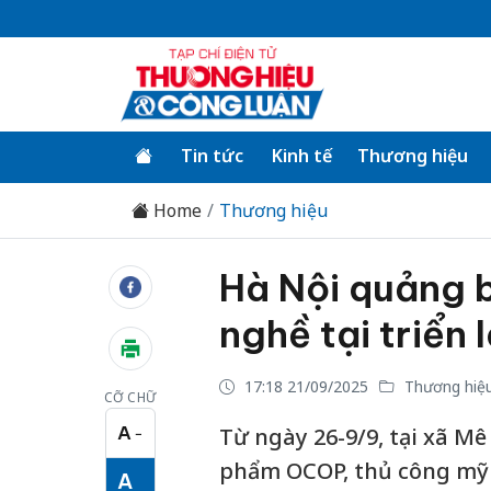
Tin tức
Kinh tế
Thương hiệu
Home
Thương hiệu
Hà Nội quảng 
nghề tại triển 
17:18 21/09/2025
Thương hiệ
CỠ CHỮ
A
Từ ngày 26-9/9, tại xã Mê 
−
Cỡ chữ nhỏ
phẩm OCOP, thủ công mỹ 
A