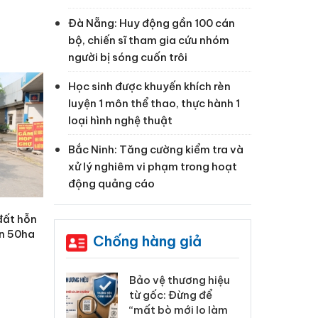
Đà Nẵng: Huy động gần 100 cán
bộ, chiến sĩ tham gia cứu nhóm
người bị sóng cuốn trôi
Học sinh được khuyến khích rèn
luyện 1 môn thể thao, thực hành 1
loại hình nghệ thuật
Bắc Ninh: Tăng cường kiểm tra và
xử lý nghiêm vi phạm trong hoạt
động quảng cáo
đất hỗn
ần 50ha
Chống hàng giả
: Xử lý 6 hộ
Bảo vệ thương hiệu
Hư
anh bán hàng
từ gốc: Đừng để
ki
 nhãn hiệu
“mất bò mới lo làm
gi