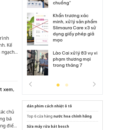
Nike
chuồng”
Ad
 Tiêu hủy
Khẩn trương xác
Cà
ai hàng ngàn
minh, xử lý sản phẩm
cô
m nhập lậu,
Slimaura Care x3 sử
sả
môi trường
dụng giấy phép giả
bả
rình
anh
mạo
ki
nh. Kế
m ngạch
 Thanh Hóa
Lào Cai xử lý 83 vụ vi
Cô
 phát
ại trong vụ
phạm thương mại
tìm
xuất, buôn
trong tháng 7
án
t trên
 sào giả
bá
t xem,
dán phim cách nhiệt ô tô
các chủ
Top 6 cửa hàng
nước hoa chính hãng
ảng bá
ững điểm
Sửa máy rửa bát bosch