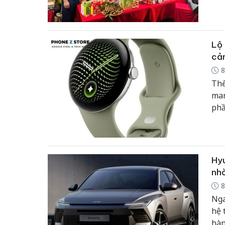
nhấ
năm
thư
Lộ 
cảm
8
Thế
man
phầ
5 s
thi
tối
qua
Hyu
yếu
nhờ
8
Nga
hệ 
hàn