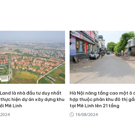
Land là nhà đầu tư duy nhất
Hà Nội nâng tầng cao một ô 
 thực hiện dự án xây dựng khu
hợp thuộc phân khu đô thị g
ới Mê Linh
tại Mê Linh lên 21 tầng
/2024
16/08/2024
Hưng Yên
kinh do
giả mạo