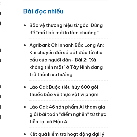
t
Bài đọc nhiều
u
i
Bảo vệ thương hiệu từ gốc: Đừng
để “mất bò mới lo làm chuồng”
Agribank Chi nhánh Bắc Long An:
m
Khi chuyển đổi số bắt đầu từ nhu
m
cầu của người dân- Bài 2: "Xã
không tiền mặt" ở Tây Ninh đang
trở thành xu hướng
ã
Lào Cai: Buộc tiêu hủy 600 gói
thuốc bảo vệ thực vật vi phạm
m
g
Lào Cai: 46 sản phẩm AI tham gia
giải bài toán “điểm nghẽn” từ thực
g
tiễn tại xã Mậu A
Kết quả kiểm tra hoạt động đại lý