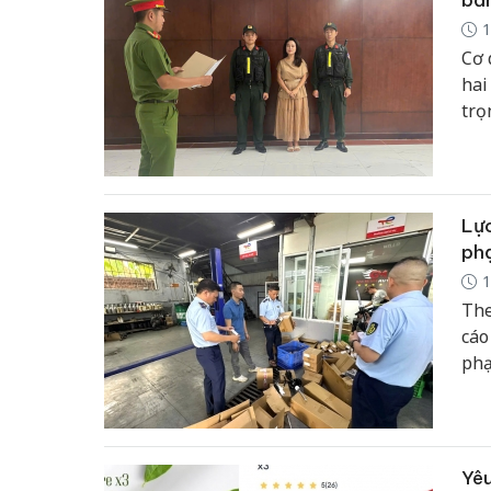
bả
1
Cơ 
hai
trọ
phẩ
mạn
Lực
ph
1
The
cáo
phạ
giá
hậu
Yê