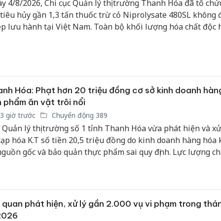
y 4/8/2026, Chi cục Quản lý thị trường Thanh Hóa đã tổ chứ
 tiêu hủy gần 1,3 tấn thuốc trừ cỏ Niprolysate 480SL không
p lưu hành tại Việt Nam. Toàn bộ khối lượng hóa chất độc h
 này được xử lý theo quy trình đặc biệt tại Khu kinh tế Nghi
m bảo vệ an toàn môi trường và sức khỏe cộng đồng.
nh Hóa: Phạt hơn 20 triệu đồng cơ sở kinh doanh hàn
 phẩm ăn vặt trôi nổi
3 giờ trước
Chuyển động 389
 Quản lý thị trường số 1 tỉnh Thanh Hóa vừa phát hiện và xử
tạp hóa K.T số tiền 20,5 triệu đồng do kinh doanh hàng hóa
Công an
nguồn gốc và bảo quản thực phẩm sai quy định. Lực lượng c
tìm bị h
g đã buộc tiêu hủy hàng trăm sản phẩm ăn vặt vi phạm nh
án sản 
sức khỏe người tiêu dùng.
bán yến
Thanh H
 quan phát hiện, xử lý gần 2.000 vụ vi phạm trong thá
hại tron
2026