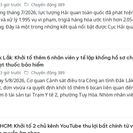
bán bìn
3 giờ trước
Chuyển động 389
Moyuum
ng tháng 7/2026, lực lượng Hải quan toàn quốc đã phát hiện
 và xử lý 1.995 vụ vi phạm, trị giá hàng hóa ước tính hơn 2.05
An Gian
g. Đây là một trong những kết quả nổi bật được Cục Hải qu
chủ mưu
bán hàng
tại Hội nghị giao ban đánh giá công tác tháng 7 và triển kha
Quốc ra
tháng 8/2026.
 Lắk: Khởi tố thêm 6 nhân viên y tế lập khống hồ sơ c
t thuốc bảo hiểm
3 giờ trước
Chuyển động 389
y 5/8/2026, Cơ quan Cảnh sát điều tra Công an tỉnh Đắk Lắ
t, đơn vị vừa ra quyết định khởi tố thêm 6 bị can liên quan đế
m ô tài sản tại Trạm Y tế 2, phường Tuy Hòa. Nhóm nhân vi
cấu kết lập khống hàng ngàn hồ sơ bệnh nhân, chiếm đoạt 
 thuốc bảo hiểm y tế với tổng trị giá hàng trăm triệu đồng.
HCM: Khởi tố 2 chủ kênh YouTube thu lợi bất chính từ 