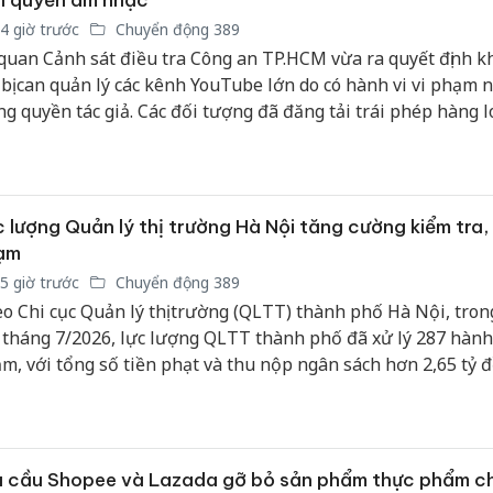
n quyền âm nhạc
4 giờ trước
Chuyển động 389
quan Cảnh sát điều tra Công an TP.HCM vừa ra quyết định kh
 bị can quản lý các kênh YouTube lớn do có hành vi vi phạm
ng quyền tác giả. Các đối tượng đã đăng tải trái phép hàng l
m âm nhạc, thu lợi bất chính hàng trăm triệu đồng trên nề
g xã hội.
 lượng Quản lý thị trường Hà Nội tăng cường kiểm tra, x
ạm
5 giờ trước
Chuyển động 389
o Chi cục Quản lý thị trường (QLTT) thành phố Hà Nội, tron
 tháng 7/2026, lực lượng QLTT thành phố đã xử lý 287 hành 
m, với tổng số tiền phạt và thu nộp ngân sách hơn 2,65 tỷ đồ
 hàng hóa buộc tiêu hủy, tịch thu và áp dụng biện pháp khắc
 quả gần 2,6 tỷ đồng.
u cầu Shopee và Lazada gỡ bỏ sản phẩm thực phẩm c