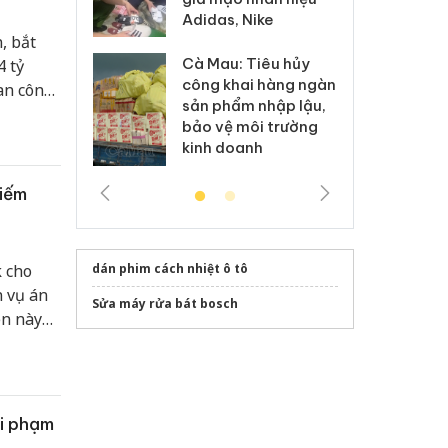
h sữa
bá
Adidas, Nike
 giả
Mo
, bắt
Cà Mau: Tiêu hủy
4 tỷ
g: Đối tượng
An
công khai hàng ngàn
an công
 đường dây
ch
sản phẩm nhập lậu,
 giả tại Phú
bá
i nhiệm
bảo vệ môi trường
 đầu thú
Qu
kinh doanh
hiếm
dán phim cách nhiệt ô tô
k cho
n vụ án
Sửa máy rửa bát bosch
ên này
lượng
vi phạm