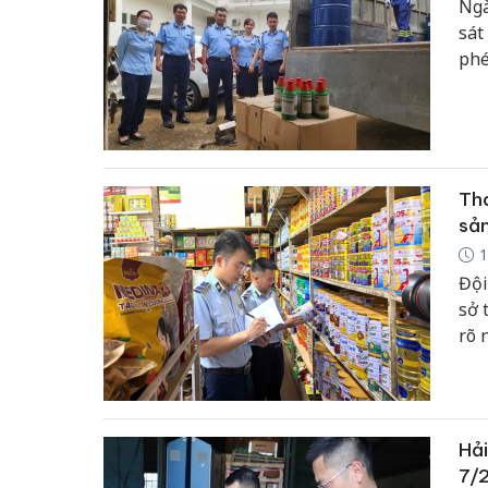
Ngà
sát
phé
chủ
nhằ
Tha
sản
1
Đội
sở 
rõ 
cũn
vệ 
Hải
7/