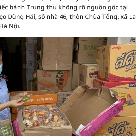
hiếc bánh Trung thu không rõ nguồn gốc tại
o Dũng Hải, số nhà 46, thôn Chùa Tổng, xã La
Hà Nội.