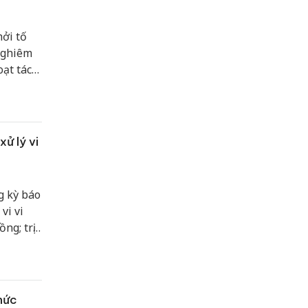
ởi tố
 nghiêm
oạt tác
n tảng
ử lý vi
g kỳ báo
vi vi
ng; trị
 phục
hức