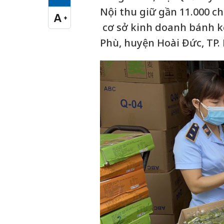
Cỡ chữ vừa
Nội thu giữ gần 11.000 c
A
+
Cỡ chữ lớn
cơ sở kinh doanh bánh kẹ
Phù, huyện Hoài Đức, TP. 