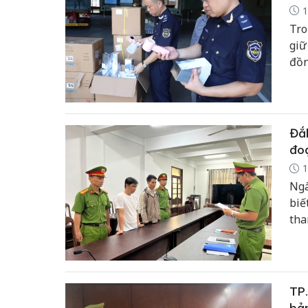
1
Tro
giữ
đồn
bố 
vụ 
Đắk
đoạ
1
Ngà
biế
tha
đã 
lớn
TP.