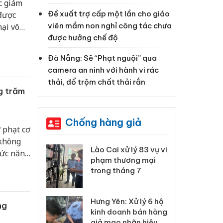
c giám
Đề xuất trợ cấp một lần cho giáo
 được
viên mầm non nghỉ công tác chưa
ại vô
được hưởng chế độ
 Sơn
Đà Nẵng: Sẽ “Phạt nguội” qua
camera an ninh với hành vi rác
thải, đổ trộm chất thải rắn
g trăm
Chống hàng giả
 phạt cơ
 không
 Thanh Hóa
Lào Cai xử lý 83 vụ vi
Cô
hức năng
ại trong vụ
phạm thương mại
tìm
ằm bảo
xuất, buôn
trong tháng 7
án
 sào giả
bá
Hưng Yên: Xử lý 6 hộ
óa: Tìm bị
Th
ng
kinh doanh bán hàng
g vụ án buôn
hạ
giả mạo nhãn hiệu