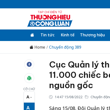
Tin tức
Kinh tế
Thương hiệu
Home
Chuyển động 389
Cục Quản lý th
11.000 chiếc b
nguồn gốc
CỠ CHỮ
A
14:47 15/08/2022
Chuyển độn
−
Cỡ chữ nhỏ
A
Sáng 15/08, Đội Quản lý t