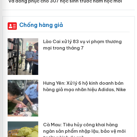
và đồng phục cho 307 học sinh trước năm học mới
Chống hàng giả
 án
Lào Cai xử lý 83 vụ vi phạm thương
mại trong tháng 7
n
y
Hưng Yên: Xử lý 6 hộ kinh doanh bán
hàng giả mạo nhãn hiệu Adidas, Nike
Cà Mau: Tiêu hủy công khai hàng
ngàn sản phẩm nhập lậu, bảo vệ môi