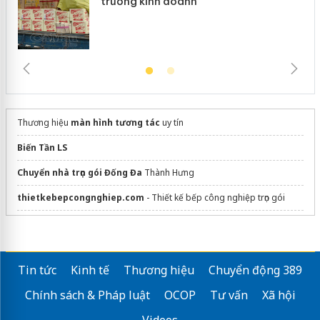
trường kinh doanh
Thương hiệu
màn hình tương tác
uy tín
Biến Tần LS
Chuyển nhà trọn gói Đống Đa
Thành Hưng
thietkebepcongnghiep.com
- Thiết kế bếp công nghiệp trọn gói
Mái nhôm xếp lật tự động
Funas Smart Life
Triển lãm công nghệ
vietnam ictcomm 2026
Tin tức
Kinh tế
Thương hiệu
Chuyển động 389
lắp đặt điện nhà thông minh
Lumi
Chính sách & Pháp luật
OCOP
Tư vấn
Xã hội
Siêu Thị Cầm Tay