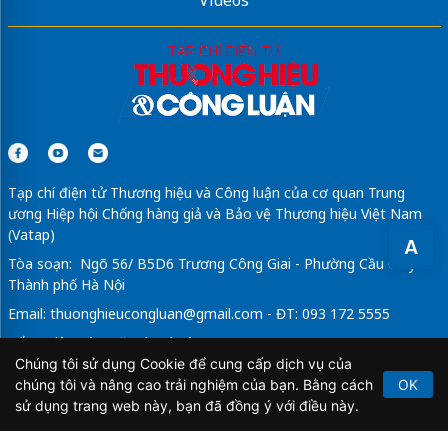
Videos
Tạp chí điện tử Thương hiệu và Công luận của cơ quan Trung
ương Hiệp hội Chống hàng giả và Bảo vệ Thương hiệu Việt Nam
(Vatap)
A
Tòa soạn: Ngõ 56/ B5D6 Trương Công Giai - Phường Cầu Giấy -
Thành phố Hà Nội
Email:
thuonghieucongluan@gmail.com
- ĐT: 093 172 5555
Tổng Biên Tập: Vũ Đức Thuận
Chúng tôi sử dụng Cookie để cung cấp dịch vụ của
Giấy phép hoạt động báo chí điện tử số 64/GP-BTTTT do Bộ
chúng tôi và nâng cao trải nghiệm của bạn. Bằng cách
OK
Thông tin và Truyền thông cấp ngày 21/2/2020.
sử dụng trang web này, bạn đã đồng ý với điều này.