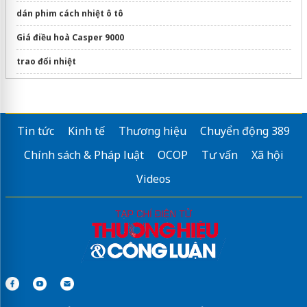
dán phim cách nhiệt ô tô
Giá điều hoà Casper 9000
trao đổi nhiệt
Sản phẩm
quạt hút công nghiệp 1100
Phân phối
Quạt cắt gió
chất lượng
Tin tức
Kinh tế
Thương hiệu
Chuyển động 389
Bơm màng
Chính sách & Pháp luật
OCOP
Tư vấn
Xã hội
Dịch vụ
sửa chữa tủ lạnh
App Ong Thợ
Videos
máy hút ẩm drair
Sửa máy rửa bát bosch