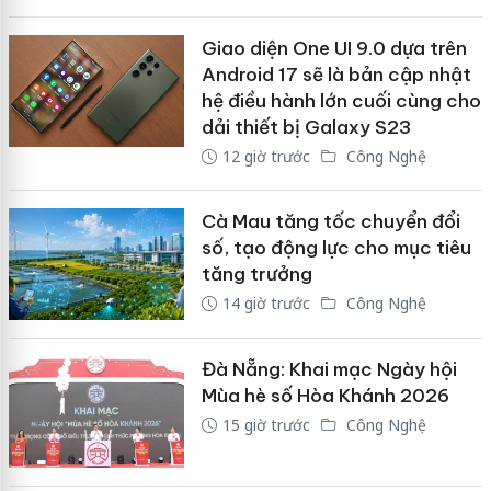
Giao diện One UI 9.0 dựa trên
Android 17 sẽ là bản cập nhật
hệ điều hành lớn cuối cùng cho
dải thiết bị Galaxy S23
12 giờ trước
Công Nghệ
Cà Mau tăng tốc chuyển đổi
số, tạo động lực cho mục tiêu
tăng trưởng
14 giờ trước
Công Nghệ
Đà Nẵng: Khai mạc Ngày hội
Mùa hè số Hòa Khánh 2026
15 giờ trước
Công Nghệ