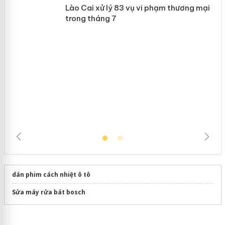
 án
Slimaura Care x3 sử dụng giấy phép
giả mạo
Lào Cai xử lý 83 vụ vi phạm thương
mại trong tháng 7
dán phim cách nhiệt ô tô
Sửa máy rửa bát bosch