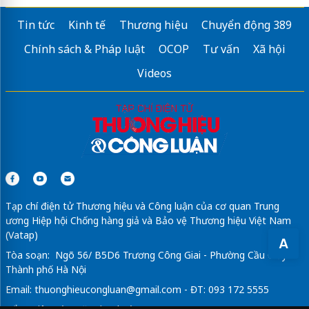
Tin tức
Kinh tế
Thương hiệu
Chuyển động 389
Chính sách & Pháp luật
OCOP
Tư vấn
Xã hội
Videos
Tạp chí điện tử Thương hiệu và Công luận của cơ quan Trung
ương Hiệp hội Chống hàng giả và Bảo vệ Thương hiệu Việt Nam
(Vatap)
A
Tòa soạn: Ngõ 56/ B5D6 Trương Công Giai - Phường Cầu Giấy -
Thành phố Hà Nội
Email:
thuonghieucongluan@gmail.com
- ĐT: 093 172 5555