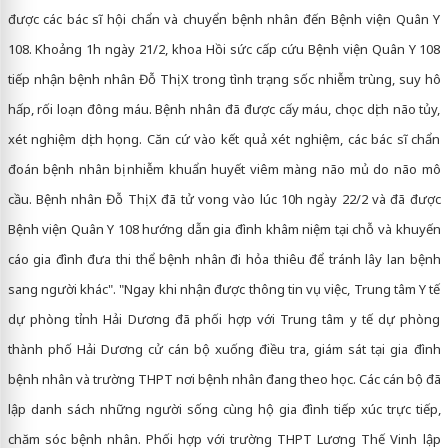
được các bác sĩ hội chẩn và chuyển bệnh nhân đến Bệnh viện Quân Y
108. Khoảng 1h ngày 21/2, khoa Hồi sức cấp cứu Bệnh viện Quân Y 108
tiếp nhận bệnh nhân Đỗ Thị X trong tình trạng sốc nhiễm trùng, suy hô
hấp, rối loạn đông máu. Bệnh nhân đã được cấy máu, chọc dịch não tủy,
xét nghiệm dịch họng. Căn cứ vào kết quả xét nghiệm, các bác sĩ chẩn
đoán bệnh nhân bị nhiễm khuẩn huyết viêm màng não mủ do não mô
cầu. Bệnh nhân Đỗ Thị X đã tử vong vào lúc 10h ngày 22/2 và đã được
Bệnh viện Quân Y 108 hướng dẫn gia đình khâm niệm tại chỗ và khuyến
cáo gia đình đưa thi thể bệnh nhân đi hỏa thiêu để tránh lây lan bệnh
sang người khác". "Ngay khi nhận được thông tin vụ việc, Trung tâm Y tế
dự phòng tỉnh Hải Dương đã phối hợp với Trung tâm y tế dự phòng
thành phố Hải Dương cử cán bộ xuống điều tra, giám sát tại gia đình
bệnh nhân và trường THPT nơi bệnh nhân đang theo học. Các cán bộ đã
lập danh sách những người sống cùng hộ gia đình tiếp xúc trực tiếp,
chăm sóc bệnh nhân. Phối hợp với trường THPT Lương Thế Vinh lập