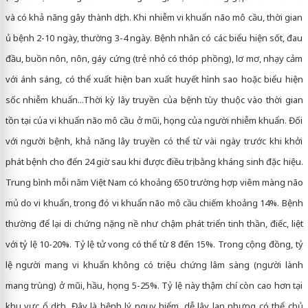
và có khả năng gây thành dịch. Khi nhiễm vi khuẩn não mô cầu, thời gian
ủ bệnh 2-10 ngày, thường 3-4 ngày. Bệnh nhân có các biểu hiện sốt, đau
đầu, buồn nôn, nôn, gáy cứng (trẻ nhỏ có thóp phồng), lơ mơ, nhạy cảm
với ánh sáng, có thể xuất hiện ban xuất huyết hình sao hoặc biểu hiện
sốc nhiễm khuẩn...Thời kỳ lây truyền của bệnh tùy thuộc vào thời gian
tồn tại của vi khuẩn não mô cầu ở mũi, họng của người nhiễm khuẩn. Đối
với người bệnh, khả năng lây truyền có thể từ vài ngày trước khi khởi
phát bệnh cho đến 24 giờ sau khi được điều trị bằng kháng sinh đặc hiệu.
Trung bình mỗi năm Việt Nam có khoảng 650 trường hợp viêm màng não
mủ do vi khuẩn, trong đó vi khuẩn não mô cầu chiếm khoảng 14%. Bệnh
thường để lại di chứng nặng nề như chậm phát triển tinh thần, điếc, liệt
với tỷ lệ 10-20%. Tỷ lệ tử vong có thể từ 8 đến 15%. Trong cộng đồng, tỷ
lệ người mang vi khuẩn không có triệu chứng lâm sàng (người lành
mang trùng) ở mũi, hầu, họng 5-25%. Tỷ lệ này thậm chí còn cao hơn tại
khu vực ổ dịch. Đây là bệnh lý nguy hiểm, dễ lây lan nhưng có thể chủ