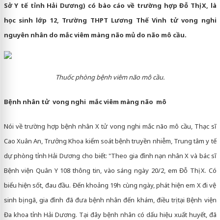
Sở Y tế tỉnh Hải Dương) có bào cáo về trường hợp Đỗ Thị X, là
học sinh lớp 12, Trường THPT Lương Thế Vinh tử vong nghi
nguyên nhân do mắc viêm màng não mủ do não mô cầu.
Thuốc phòng bệnh viêm não mô cầu.
Bệnh nhân tử vong nghi mắc viêm màng não mô
Nói về trường hợp bệnh nhân X tử vong nghi mắc não mô cầu, Thạc sĩ
Cao Xuân An, Trưởng Khoa kiểm soát bệnh truyền nhiễm, Trung tâm y tế
dự phòng tỉnh Hải Dương cho biết: "Theo gia đình nạn nhân X và bác sĩ
Bệnh viện Quân Y 108 thông tin, vào sáng ngày 20/2, em Đỗ Thị X. Có
biểu hiện sốt, đau đầu. Đến khoảng 19h cùng ngày, phát hiện em X đi vệ
sinh bị ngã, gia đình đã đưa bệnh nhân đến khám, điều trị tại Bệnh viện
Đa khoa tỉnh Hải Dương. Tại đây bệnh nhân có dấu hiệu xuất huyết, đã