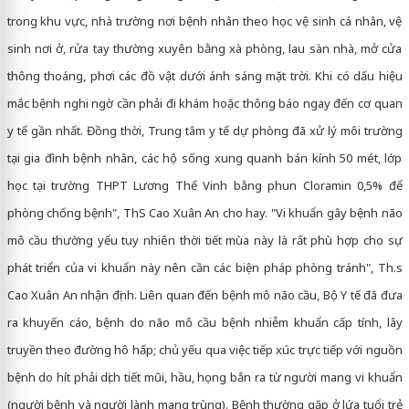
trong khu vực, nhà trường nơi bệnh nhân theo học vệ sinh cá nhân, vệ
sinh nơi ở, rửa tay thường xuyên bằng xà phòng, lau sàn nhà, mở cửa
thông thoáng, phơi các đồ vật dưới ánh sáng mặt trời. Khi có dấu hiệu
mắc bệnh nghi ngờ cần phải đi khám hoặc thông báo ngay đến cơ quan
y tế gần nhất. Đồng thời, Trung tâm y tế dự phòng đã xử lý môi trường
tại gia đình bệnh nhân, các hộ sống xung quanh bán kính 50 mét, lớp
học tại trường THPT Lương Thế Vinh bằng phun Cloramin 0,5% để
phòng chống bệnh", ThS Cao Xuân An cho hay. "Vi khuẩn gây bệnh não
mô cầu thường yếu tuy nhiên thời tiết mùa này là rất phù hợp cho sự
phát triển của vi khuẩn này nên cần các biện pháp phòng tránh", Th.s
Cao Xuân An nhận định. Liên quan đến bệnh mô não cầu, Bộ Y tế đã đưa
ra khuyến cáo, bệnh do não mô cầu bệnh nhiễm khuẩn cấp tính, lây
truyền theo đường hô hấp; chủ yếu qua việc tiếp xúc trực tiếp với nguồn
bệnh do hít phải dịch tiết mũi, hầu, họng bắn ra từ người mang vi khuẩn
(người bệnh và người lành mang trùng). Bệnh thường gặp ở lứa tuổi trẻ