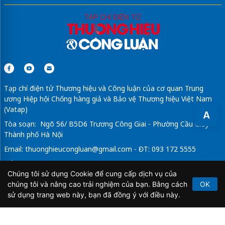
Tạp chí điện tử Thương hiệu và Công luận của cơ quan Trung
ương Hiệp hội Chống hàng giả và Bảo vệ Thương hiệu Việt Nam
(Vatap)
A
Tòa soạn: Ngõ 56/ B5D6 Trương Công Giai - Phường Cầu Giấy -
Thành phố Hà Nội
Email:
thuonghieucongluan@gmail.com
- ĐT: 093 172 5555
Tổng Biên Tập: Vũ Đức Thuận
Chúng tôi sử dụng Cookie để cung cấp dịch vụ của
Giấy phép hoạt động báo chí điện tử số 64/GP-BTTTT do Bộ
chúng tôi và nâng cao trải nghiệm của bạn. Bằng cách
OK
Thông tin và Truyền thông cấp ngày 21/2/2020.
sử dụng trang web này, bạn đã đồng ý với điều này.