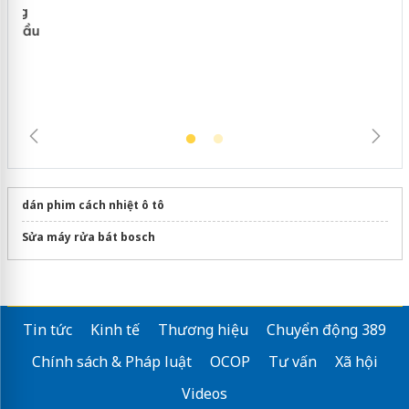
Cà Mau: Tiêu hủy công khai hàng
ngàn sản phẩm nhập lậu, bảo vệ môi
trường kinh doanh
dán phim cách nhiệt ô tô
Sửa máy rửa bát bosch
Tin tức
Kinh tế
Thương hiệu
Chuyển động 389
Chính sách & Pháp luật
OCOP
Tư vấn
Xã hội
Videos