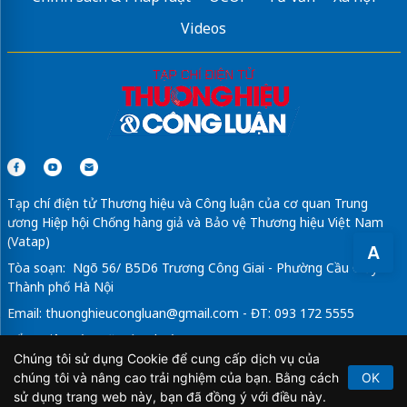
Videos
Tạp chí điện tử Thương hiệu và Công luận của cơ quan Trung
ương Hiệp hội Chống hàng giả và Bảo vệ Thương hiệu Việt Nam
(Vatap)
A
Tòa soạn: Ngõ 56/ B5D6 Trương Công Giai - Phường Cầu Giấy -
Thành phố Hà Nội
Email:
thuonghieucongluan@gmail.com
- ĐT: 093 172 5555
Tổng Biên Tập: Vũ Đức Thuận
Chúng tôi sử dụng Cookie để cung cấp dịch vụ của
Giấy phép hoạt động báo chí điện tử số 64/GP-BTTTT do Bộ
chúng tôi và nâng cao trải nghiệm của bạn. Bằng cách
OK
Thông tin và Truyền thông cấp ngày 21/2/2020.
sử dụng trang web này, bạn đã đồng ý với điều này.