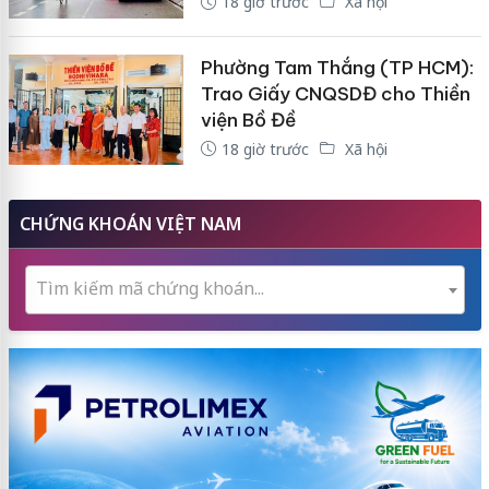
18 giờ trước
Xã hội
Phường Tam Thắng (TP HCM):
Trao Giấy CNQSDĐ cho Thiền
viện Bồ Đề
18 giờ trước
Xã hội
CHỨNG KHOÁN VIỆT NAM
Tìm kiếm mã chứng khoán...