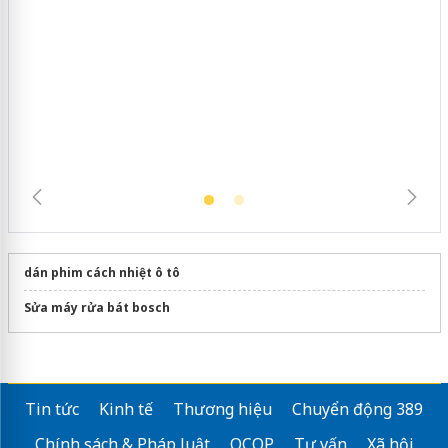
Cà Mau: Tiêu hủy công khai hàng
ngàn sản phẩm nhập lậu, bảo vệ môi
trường kinh doanh
dán phim cách nhiệt ô tô
Sửa máy rửa bát bosch
Tin tức
Kinh tế
Thương hiệu
Chuyển động 389
Chính sách & Pháp luật
OCOP
Tư vấn
Xã hội