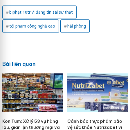
bị phạt 10tr vì đăng tin sai sự thật
tội phạm công nghệ cao
hải phòng
Bài liên quan
Kon Tum: Xử lý 53 vụ hàng
Cảnh báo thực phẩm bảo
lậu, gian lận thương mại và
vệ sức khỏe Nutrizabet vi