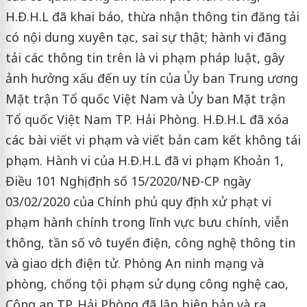
H.Đ.H.L đã khai báo, thừa nhận thông tin đăng tải
có nội dung xuyên tạc, sai sự thật; hành vi đăng
tải các thông tin trên là vi phạm pháp luật, gây
ảnh hưởng xấu đến uy tín của Ủy ban Trung ương
Mặt trận Tổ quốc Việt Nam và Ủy ban Mặt trận
Tổ quốc Việt Nam TP. Hải Phòng. H.Đ.H.L đã xóa
các bài viết vi phạm và viết bản cam kết không tái
phạm. Hành vi của H.Đ.H.L đã vi phạm Khoản 1,
Điều 101 Nghị định số 15/2020/NĐ-CP ngày
03/02/2020 của Chính phủ quy định xử phạt vi
phạm hành chính trong lĩnh vực bưu chính, viễn
thông, tần số vô tuyến điện, công nghệ thông tin
và giao dịch điện tử. Phòng An ninh mạng và
phòng, chống tội phạm sử dụng công nghệ cao,
Công an TP. Hải Phòng đã lập biên bản và ra