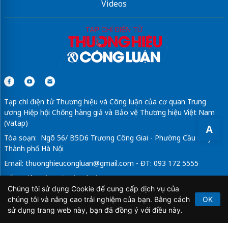
Videos
Tạp chí điện tử Thương hiệu và Công luận của cơ quan Trung
ương Hiệp hội Chống hàng giả và Bảo vệ Thương hiệu Việt Nam
(Vatap)
A
Tòa soạn: Ngõ 56/ B5D6 Trương Công Giai - Phường Cầu Giấy -
Thành phố Hà Nội
Email:
thuonghieucongluan@gmail.com
- ĐT: 093 172 5555
Tổng Biên Tập: Vũ Đức Thuận
Chúng tôi sử dụng Cookie để cung cấp dịch vụ của
Giấy phép hoạt động báo chí điện tử số 64/GP-BTTTT do Bộ
chúng tôi và nâng cao trải nghiệm của bạn. Bằng cách
OK
Thông tin và Truyền thông cấp ngày 21/2/2020.
sử dụng trang web này, bạn đã đồng ý với điều này.