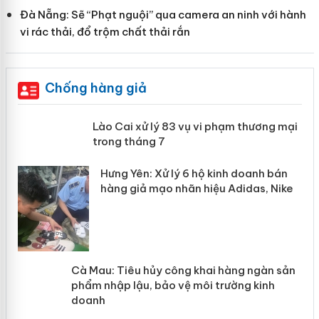
Đà Nẵng: Sẽ “Phạt nguội” qua camera an ninh với hành
vi rác thải, đổ trộm chất thải rắn
Chống hàng giả
 án
Lào Cai xử lý 83 vụ vi phạm thương
mại trong tháng 7
n
y
Hưng Yên: Xử lý 6 hộ kinh doanh bán
hàng giả mạo nhãn hiệu Adidas, Nike