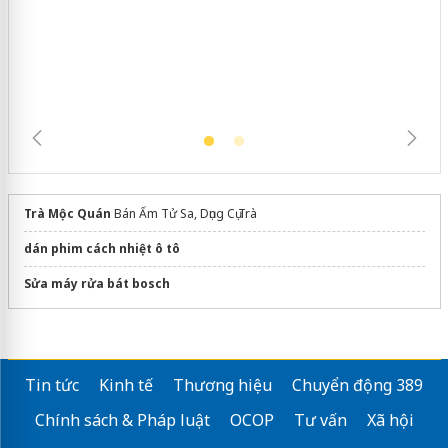
Cà Mau: Tiêu hủy công khai hàng
ngàn sản phẩm nhập lậu, bảo vệ môi
trường kinh doanh
Trà Mộc Quán
Bán Ấm Tử Sa, Dụng Cụ Trà
dán phim cách nhiệt ô tô
Sửa máy rửa bát bosch
Tin tức
Kinh tế
Thương hiệu
Chuyển động 389
Chính sách & Pháp luật
OCOP
Tư vấn
Xã hội