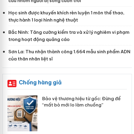
cứu nhóm người bị sóng cuốn trôi
Học sinh được khuyến khích rèn luyện 1 môn thể thao,
thực hành 1 loại hình nghệ thuật
Bắc Ninh: Tăng cường kiểm tra và xử lý nghiêm vi phạm
trong hoạt động quảng cáo
Sơn La: Thu nhận thành công 1.664 mẫu sinh phẩm ADN
của thân nhân liệt sĩ
Chống hàng giả
ể
Hưng Yên: Xử lý 6 hộ kinh doanh bán hàng
giả mạo nhãn hiệu Adidas, Nike
Cà Mau: Tiêu hủy công khai hàng ngàn sản
phẩm nhập lậu, bảo vệ môi trường kinh
doanh