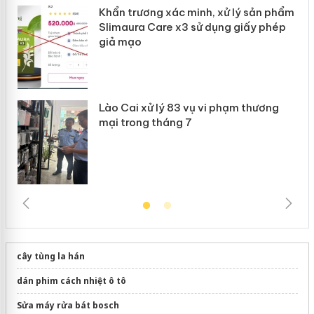
hẩm
Công an Thanh Hóa tìm bị hại trong vụ án
ép
sản xuất, buôn bán yến sào giả
cây tùng la hán
dán phim cách nhiệt ô tô
Sửa máy rửa bát bosch