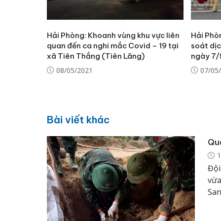
Hải Phòng: Khoanh vùng khu vực liên
Hải Phò
quan đến ca nghi mắc Covid – 19 tại
soát dị
xã Tiên Thắng (Tiên Lãng)
ngày 7/
08/05/2021
07/05
Bài viết khác
Quả
1
Đội
vừa
San