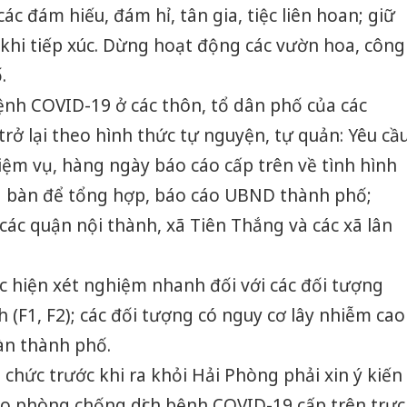
các đám hiếu, đám hỉ, tân gia, tiệc liên hoan; giữ
khi tiếp xúc. Dừng hoạt động các vườn hoa, công
.
bệnh COVID-19 ở các thôn, tổ dân phố của các
rở lại theo hình thức tự nguyện, tự quản: Yêu cầ
iệm vụ, hàng ngày báo cáo cấp trên về tình hình
ịa bàn để tổng hợp, báo cáo UBND thành phố;
ác quận nội thành, xã Tiên Thắng và các xã lân
c hiện xét nghiệm nhanh đối với các đối tượng
 (F1, F2); các đối tượng có nguy cơ lây nhiễm cao
bàn thành phố.
 chức trước khi ra khỏi Hải Phòng phải xin ý kiến
o phòng chống dịch bệnh COVID-19 cấp trên trực