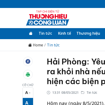
Tin tức
Kinh tế
Thương hiệu
Home
Tin tức
Hải Phòng: Yê
ra khỏi nhà nế
hiện các biện 
CỠ CHỮ
A
13:31 08/05/2021
Tin tức
−
Cỡ chữ nhỏ
A
Hôm nay (ngày 8/5/2021),