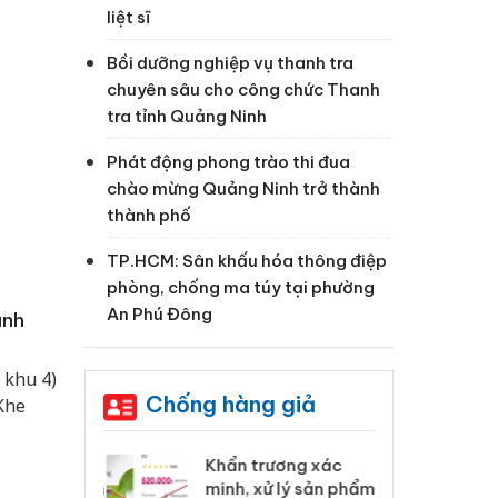
liệt sĩ
Bồi dưỡng nghiệp vụ thanh tra
chuyên sâu cho công chức Thanh
tra tỉnh Quảng Ninh
Phát động phong trào thi đua
chào mừng Quảng Ninh trở thành
thành phố
TP.HCM: Sân khấu hóa thông điệp
phòng, chống ma túy tại phường
An Phú Đông
anh
 khu 4)
Chống hàng giả
 Khe
 Tiêu hủy
Khẩn trương xác
Cà
ai hàng ngàn
minh, xử lý sản phẩm
cô