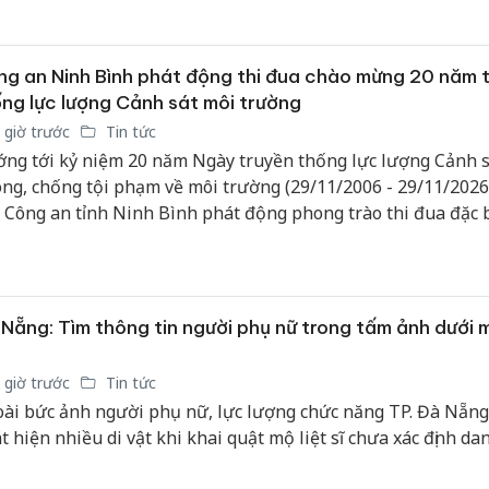
sản phẩ
bảo vệ 
kinh do
g an Ninh Bình phát động thi đua chào mừng 20 năm 
ng lực lượng Cảnh sát môi trường
Công an
tìm bị h
 giờ trước
Tin tức
án sản 
ng tới kỷ niệm 20 năm Ngày truyền thống lực lượng Cảnh s
bán yến
ng, chống tội phạm về môi trường (29/11/2006 - 29/11/2026
 Công an tỉnh Ninh Bình phát động phong trào thi đua đặc b
Thanh H
 đề: “Phát huy truyền thống, lực lượng Cảnh sát phòng, chố
hại tron
m về môi trường mưu trí, dũng cảm, vì nước quên thân, vì 
bán bìn
 gương mẫu đi đầu, thi đua lập thành tích chào mừng kỷ niệ
Moyuum
 Ngày truyền thống lực lượng”.
Nẵng: Tìm thông tin người phụ nữ trong tấm ảnh dưới m
 giờ trước
Tin tức
ài bức ảnh người phụ nữ, lực lượng chức năng TP. Đà Nẵng
t hiện nhiều di vật khi khai quật mộ liệt sĩ chưa xác định dan