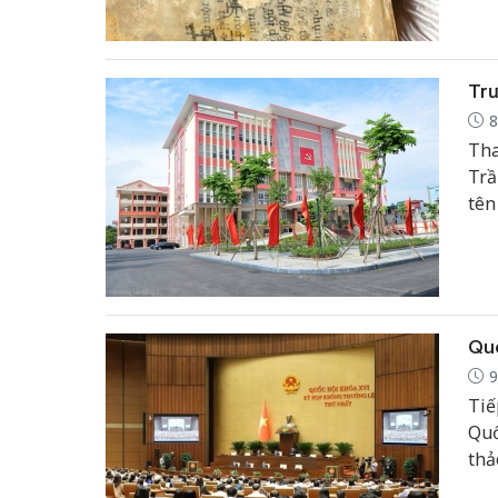
Trư
8
Tha
Trầ
tên
Chi
Quố
9
Tiế
Quố
thả
án 