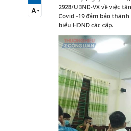
Cỡ chữ vừa
2928/UBND-VX về việc tă
A
+
Cỡ chữ lớn
Covid -19 đảm bảo thành 
biểu HDND các cấp.