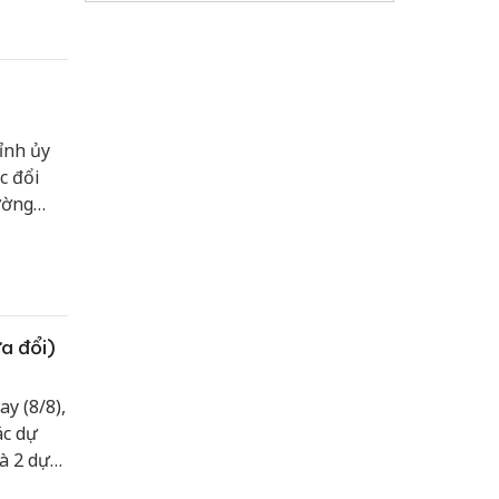
ỉnh ủy
c đổi
ường
a đổi)
y (8/8),
ác dự
và 2 dự