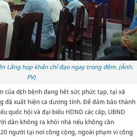
n Lãng họp khẩn chỉ đạo ngay trong đêm. (Ảnh:
PV)
n của dịch bệnh đang hết sức phức tạp, tại xã
g đã xuất hiện ca dương tính. Để
đảm bảo thành
iểu quốc hội và đại biểu HDND các cấp, UBND
ời dân không ra khỏi nhà nếu không cần
20 người tại nơi công cộng, ngoài phạm vi công