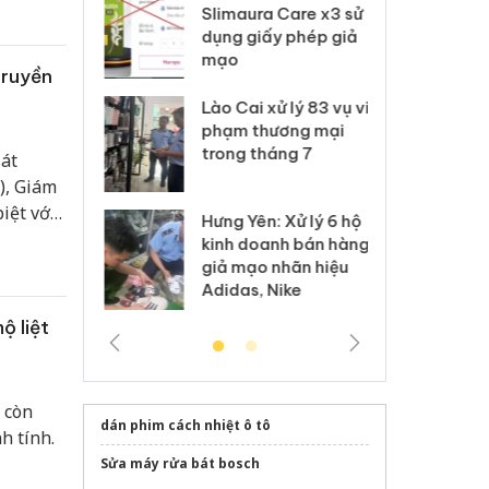
m nhập lậu,
Slimaura Care x3 sử
sả
môi trường
dụng giấy phép giả
bả
anh
mạo
ki
truyền
 Thanh Hóa
Lào Cai xử lý 83 vụ vi
Cô
ại trong vụ
phạm thương mại
tìm
xuất, buôn
trong tháng 7
án
át
 sào giả
bá
), Giám
iệt với
Hưng Yên: Xử lý 6 hộ
óa: Tìm bị
Th
ng tội
kinh doanh bán hàng
g vụ án buôn
hạ
dân phục
giả mạo nhãn hiệu
h sữa
bá
m 20
Adidas, Nike
 giả
Mo
ộ liệt
 còn
dán phim cách nhiệt ô tô
h tính.
Sửa máy rửa bát bosch