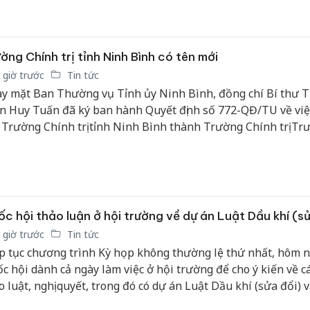
ờng Chính trị tỉnh Ninh Bình có tên mới
 giờ trước
Tin tức
y mặt Ban Thường vụ Tỉnh ủy Ninh Bình, đồng chí Bí thư T
n Huy Tuấn đã ký ban hành Quyết định số 772-QĐ/TU về việ
 Trường Chính trị tỉnh Ninh Bình thành Trường Chính trị Tr
nh, tỉnh Ninh Bình.
c hội thảo luận ở hội trường về dự án Luật Dầu khí (sử
 giờ trước
Tin tức
p tục chương trình Kỳ họp không thường lệ thứ nhất, hôm na
c hội dành cả ngày làm việc ở hội trường để cho ý kiến về c
o luật, nghị quyết, trong đó có dự án Luật Dầu khí (sửa đổi) 
luật thuộc lĩnh vực quân sự, quốc phòng.