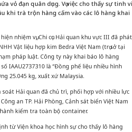
a vỏ đạn quân dụng. Vụ việc cho thấy sự tinh v
ậu khi trà trộn hàng cấm vào các lô hàng khai
 hiện nhiệm vụ, Chi cục Hải quan khu vực III đã phát
NHH Vật liệu hợp kim Bedra Việt Nam (trụ sở tại
phạm pháp luật. Công ty này khai báo lô hàng
 số IAAU2737310 là “Đồng phế liệu nhiều hình
ợng 25.045 kg, xuất xứ Malaysia.
soát Hải quan đã chủ trì, phối hợp với nhiều lực
Công an TP. Hải Phòng, Cảnh sát biển Việt Nam
 hành kiểm tra toàn bộ container.
ịnh từ Viện khoa học hình sự cho thấy lô hàng