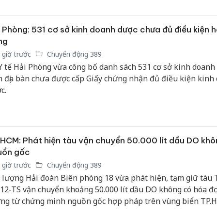
c năng đã khởi tố hình sự 142 vụ án với 239 đối tượng vi p
 Phòng: 531 cơ sở kinh doanh dược chưa đủ điều kiện 
ng
 giờ trước
Chuyển động 389
Y tế Hải Phòng vừa công bố danh sách 531 cơ sở kinh doanh
n địa bàn chưa được cấp Giấy chứng nhận đủ điều kiện kinh
c.
HCM: Phát hiện tàu vận chuyển 50.000 lít dầu DO khô
uồn gốc
 giờ trước
Chuyển động 389
 lượng Hải đoàn Biên phòng 18 vừa phát hiện, tạm giữ tàu 
12-TS vận chuyển khoảng 50.000 lít dầu DO không có hóa đ
ng từ chứng minh nguồn gốc hợp pháp trên vùng biển TP.