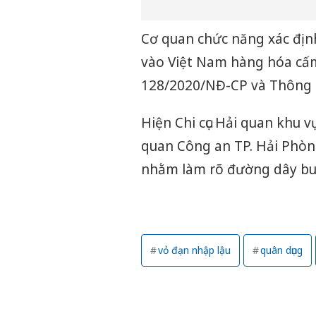
Cơ quan chức năng xác địn
vào Việt Nam hàng hóa cấm
128/2020/NĐ-CP và Thông 
Hiện Chi cục Hải quan khu v
quan Công an TP. Hải Phòng 
nhằm làm rõ đường dây buô
vỏ đạn nhập lậu
quân dụng