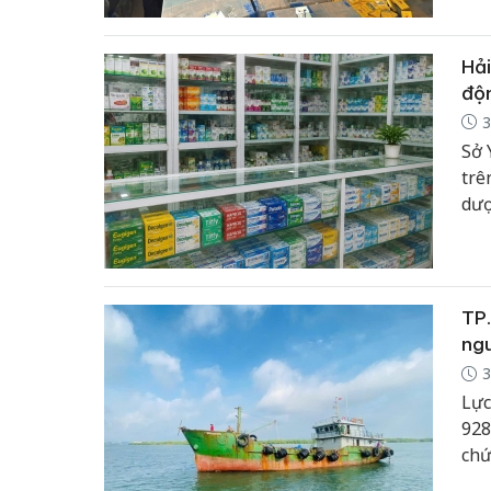
chứ
Hải
độ
3
Sở 
trê
dượ
TP.
ng
3
Lực
928
chứ