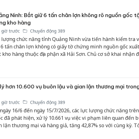
sản phẩ
bảo vệ 
ng Ninh: Bắt giữ 6 tấn chân lợn không rõ nguồn gốc t
kinh do
ng kho hàng
Công an
 giờ trước
Chuyển động 389
tìm bị h
 lượng chức năng tỉnh Quảng Ninh vừa tiến hành kiểm tra v
án sản 
 6 tấn chân lợn không có giấy tờ chứng minh nguồn gốc xuất
bán yến
 kho hàng thuộc địa phận xã Hải Sơn. Chủ cơ sở khai nhận 
ẩn bị đưa số thực phẩm trôi nổi này ra thị trường tiêu thụ.
Thanh H
hại tron
bán bìn
Moyuum
lý hơn 10.600 vụ buôn lậu và gian lận thương mại tron
 giờ trước
Chuyển động 389
ngày 16/6 đến ngày 15/7/2026, các lực lượng chức năng trên
c đã phát hiện, xử lý 10.661 vụ việc vi phạm liên quan đến b
n lận thương mại và hàng giả, tăng 42,87% so với cùng kỳ. T
n thu nộp ngân sách nhà nước đạt hơn 2.283 tỷ đồng. Các cơ