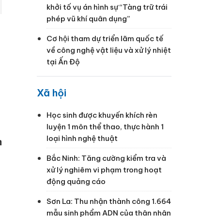
khởi tố vụ án hình sự “Tàng trữ trái
phép vũ khí quân dụng”
Cơ hội tham dự triển lãm quốc tế
về công nghệ vật liệu và xử lý nhiệt
tại Ấn Độ
Xã hội
Học sinh được khuyến khích rèn
luyện 1 môn thể thao, thực hành 1
loại hình nghệ thuật
m
Bắc Ninh: Tăng cường kiểm tra và
xử lý nghiêm vi phạm trong hoạt
động quảng cáo
Sơn La: Thu nhận thành công 1.664
mẫu sinh phẩm ADN của thân nhân