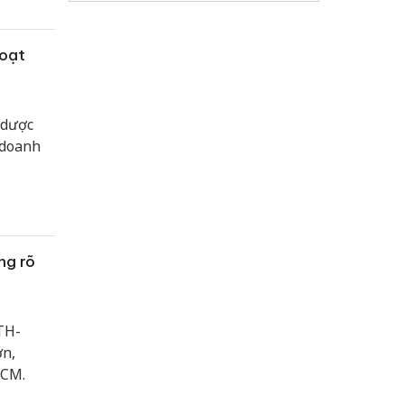
hạm.
hoạt
 dược
 doanh
ng rõ
TH-
ơn,
HCM.