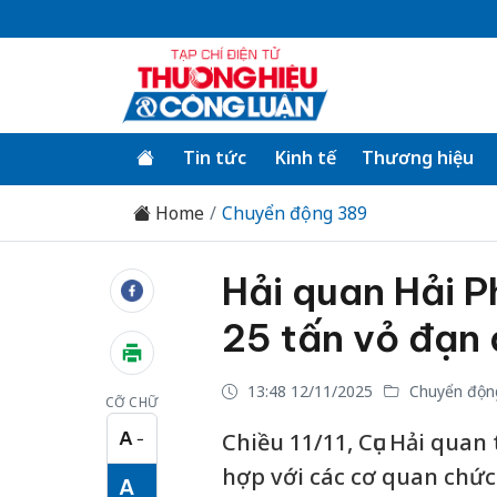
Tin tức
Kinh tế
Thương hiệu
Home
Chuyển động 389
Hải quan Hải P
25 tấn vỏ đạn
13:48 12/11/2025
Chuyển độn
CỠ CHỮ
A
Chiều 11/11, Cục Hải quan
−
Cỡ chữ nhỏ
hợp với các cơ quan chức
A