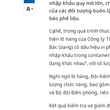
Cỡ chữ vừa
nhập khẩu quy mô lớn, chứ
A
+
của các đối tượng buôn l
Cỡ chữ lớn
báo phế liệu.
Cụ thể, trong quá trình thực
hiện lô hàng của Công ty T
Bắc Giang) có dấu hiệu vi 
nhập khẩu trong container
dạng khác nhau”, với số lư
Nghi ngờ lô hàng, Đội Kiểm 
lượng chức năng, bao gồm 
và Bộ đội Biên phòng, tiến
Kết quả kiểm tra và giám đ