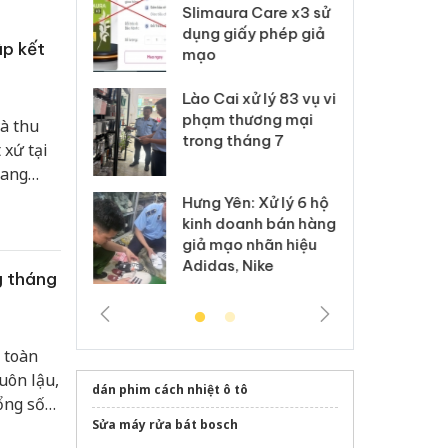
m nhập lậu,
Slimaura Care x3 sử
sả
môi trường
dụng giấy phép giả
bả
ập kết
anh
mạo
ki
 Thanh Hóa
Lào Cai xử lý 83 vụ vi
Cô
ại trong vụ
phạm thương mại
tìm
à thu
xuất, buôn
trong tháng 7
án
 xứ tại
 sào giả
bá
đang
Hưng Yên: Xử lý 6 hộ
óa: Tìm bị
Th
kinh doanh bán hàng
g vụ án buôn
hạ
giả mạo nhãn hiệu
h sữa
bá
Adidas, Nike
 giả
Mo
g tháng
 toàn
uôn lậu,
dán phim cách nhiệt ô tô
ổng số
Sửa máy rửa bát bosch
 quan