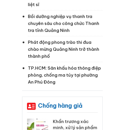
liệt sĩ
Bồi dưỡng nghiệp vụ thanh tra
chuyên sâu cho công chức Thanh
tra tỉnh Quảng Ninh
Phát động phong trào thi đua
chào mừng Quảng Ninh trở thành
thành phố
TP.HCM: Sân khấu hóa thông điệp
phòng, chống ma túy tại phường
An Phú Đông
Chống hàng giả
 Tiêu hủy
Khẩn trương xác
Cà
ai hàng ngàn
minh, xử lý sản phẩm
cô