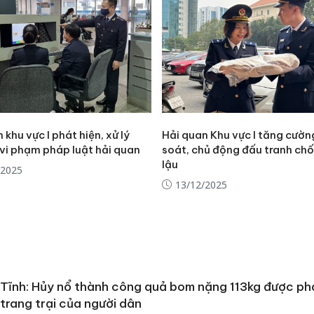
sản phẩ
bảo vệ 
kinh do
Công an
tìm bị h
án sản 
bán yến
 khu vực I phát hiện, xử lý
Hải quan Khu vực I tăng cườn
Thanh H
 vi phạm pháp luật hải quan
soát, chủ động đấu tranh ch
hại tron
lậu
/2025
bán bìn
13/12/2025
Moyuum
Tĩnh: Hủy nổ thành công quả bom nặng 113kg được phá
 trang trại của người dân