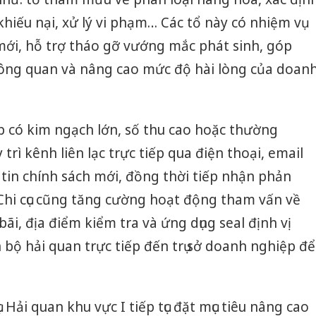
 khiếu nại, xử lý vi phạm… Các tổ này có nhiệm vụ
i, hỗ trợ tháo gỡ vướng mắc phát sinh, góp
hông quan và nâng cao mức độ hài lòng của doan
 có kim ngạch lớn, số thu cao hoặc thường
y trì kênh liên lạc trực tiếp qua điện thoại, email
 tin chính sách mới, đồng thời tiếp nhận phản
Chi cục cũng tăng cường hoạt động tham vấn về
bãi, địa điểm kiểm tra và ứng dụng seal định vị
 bộ hải quan trực tiếp đến trụ sở doanh nghiệp để
 Hải quan khu vực I tiếp tục đặt mục tiêu nâng cao