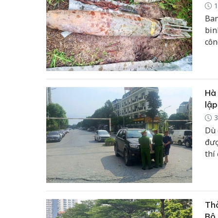
1
Ban
bin
côn
dân
Hà 
lập
3
Dù 
đượ
thí
Thờ
Bộ