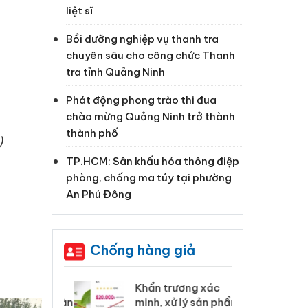
liệt sĩ
i
Bồi dưỡng nghiệp vụ thanh tra
chuyên sâu cho công chức Thanh
tra tỉnh Quảng Ninh
Phát động phong trào thi đua
chào mừng Quảng Ninh trở thành
thành phố
)
TP.HCM: Sân khấu hóa thông điệp
phòng, chống ma túy tại phường
An Phú Đông
Chống hàng giả
 Tiêu hủy
Khẩn trương xác
Cà
ai hàng ngàn
minh, xử lý sản phẩm
cô