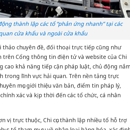
động thành lập các tổ “phản ứng nhanh” tại các
 quan cửa khẩu và ngoài cửa khẩu
i thảo chuyên đề, đối thoại trực tiếp cũng như
 trên Cổng thông tin điện tử và website của Chi
ng cao khả năng tiếp cận pháp luật, chủ động nắ
h trong lĩnh vực hải quan. Trên nền tảng trực
chuyên mục giới thiệu văn bản, điểm tin pháp lý,
chính xác và kịp thời đến các tổ chức, cá nhân
n vị trực thuộc, Chi cục thành lập nhiều tổ hỗ trợ
hư: tổ tham mưu về phân loại hàng hóa, xác địn