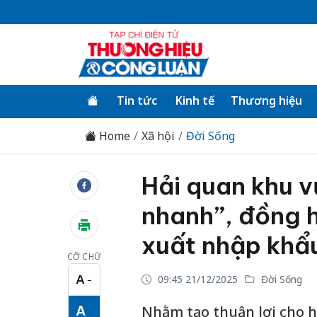
Tin tức
Kinh tế
Thương hiệu
Home
Xã hội
Đời Sống
Hải quan khu vự
nhanh”, đồng 
xuất nhập khẩ
CỠ CHỮ
A
09:45 21/12/2025
Đời Sống
−
Cỡ chữ nhỏ
A
Nhằm tạo thuận lợi cho h