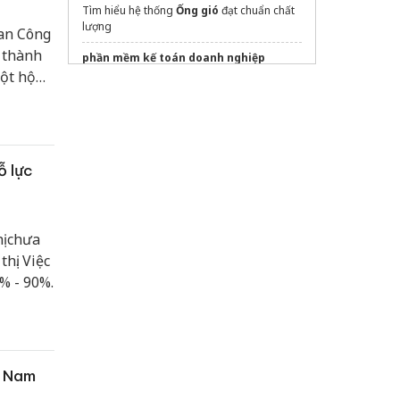
Tìm hiểu hệ thống
Ống gió
đạt chuẩn chất
lượng
Ban Công
 thành
phần mềm kế toán doanh nghiệp
EasyBooks
ột hộ
Sửa máy rửa bát bosch
Xem
bảng giá đồng phục salon tóc
2026
ỗ lực
ị chưa
hị. Việc
% - 90%.
à Nam