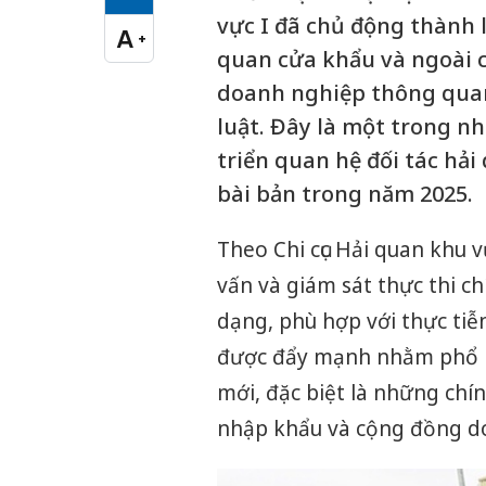
Cỡ chữ vừa
vực I đã chủ động thành l
A
+
Cỡ chữ lớn
quan cửa khẩu và ngoài c
doanh nghiệp thông qua
luật. Đây là một trong n
triển quan hệ đối tác hải
bài bản trong năm 2025.
Theo Chi cục Hải quan khu v
vấn và giám sát thực thi c
dạng, phù hợp với thực tiễn
được đẩy mạnh nhằm phổ bi
mới, đặc biệt là những chí
nhập khẩu và cộng đồng d