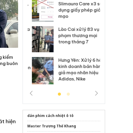
m nhập lậu,
Slimaura Care x3 sử
sả
môi trường
dụng giấy phép giả
bả
anh
mạo
ki
 Thanh Hóa
Lào Cai xử lý 83 vụ vi
Cô
ại trong vụ
phạm thương mại
tìm
xuất, buôn
trong tháng 7
án
 sào giả
bá
g kiểm
Hưng Yên: Xử lý 6 hộ
óa: Tìm bị
Th
ống buôn
kinh doanh bán hàng
g vụ án buôn
hạ
giả mạo nhãn hiệu
h sữa
bá
Adidas, Nike
 giả
Mo
dán phim cách nhiệt ô tô
t hiện
Master Trương Thế Khang