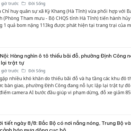
 giờ trước
Đời Sống
 Chỉ huy quân sự xã Kỳ Khang (Hà Tĩnh) vừa phối hợp với 
h (Phòng Tham mưu - Bộ CHQS tỉnh Hà Tĩnh) tiến hành hủy
g 1 quả bom nặng 113kg được phát hiện tại trang trại của m
 trên địa bàn.
Nội: Hàng nghìn ô tô thiếu bãi đỗ, phường Định Công n
 lại trật tự
 giờ trước
Đời Sống
gặp nhiều khó khăn do thiếu bãi đỗ và hạ tầng các khu đô th
c bàn giao, phường Định Công đang nỗ lực lập lại trật tự đô t
 điểm camera AI bước đầu giúp vi phạm dừng, đỗ xe giảm 85
i tiết ngày 8/8: Bắc Bộ có nơi nắng nóng, Trung Bộ v
 cảnh báo mưa dông cục bộ