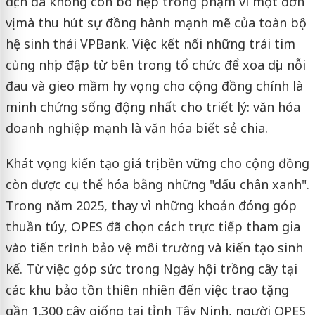
dịch đã không còn bó hẹp trong phạm vi một đơn
vị mà thu hút sự đồng hành mạnh mẽ của toàn bộ
hệ sinh thái VPBank. Việc kết nối những trái tim
cùng nhịp đập từ bên trong tổ chức để xoa dịu nỗi
đau và gieo mầm hy vọng cho cộng đồng chính là
minh chứng sống động nhất cho triết lý: văn hóa
doanh nghiệp mạnh là văn hóa biết sẻ chia.
Khát vọng kiến tạo giá trị bền vững cho cộng đồng
còn được cụ thể hóa bằng những "dấu chân xanh".
Trong năm 2025, thay vì những khoản đóng góp
thuần túy, OPES đã chọn cách trực tiếp tham gia
vào tiến trình bảo vệ môi trường và kiến tạo sinh
kế. Từ việc góp sức trong Ngày hội trồng cây tại
các khu bảo tồn thiên nhiên đến việc trao tặng
gần 1.300 cây giống tại tỉnh Tây Ninh, người OPES