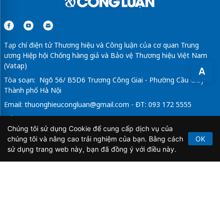
Tạp chí điện tử Thương hiệu và Công luận của cơ quan Trung
ương Hiệp hội Chống hàng giả và Bảo vệ Thương hiệu Việt Nam
(Vatap)
A
Tòa soạn: Ngõ 56/ B5D6 Trương Công Giai - Phường Cầu Giấy -
Thành phố Hà Nội
Email:
thuonghieucongluan@gmail.com
- ĐT: 093 172 5555
Tổng Biên Tập: Vũ Đức Thuận
Chúng tôi sử dụng Cookie để cung cấp dịch vụ của
Giấy phép hoạt động báo chí điện tử số 64/GP-BTTTT do Bộ
chúng tôi và nâng cao trải nghiệm của bạn. Bằng cách
OK
Thông tin và Truyền thông cấp ngày 21/2/2020.
sử dụng trang web này, bạn đã đồng ý với điều này.
Copyright © 2026
TẠP CHÍ THƯƠNG HIỆU & CÔNG
LUẬN
. All Rights Reserved.
Bản quyền thuộc Tạp chí Thương hiệu và Công luận. Cấm