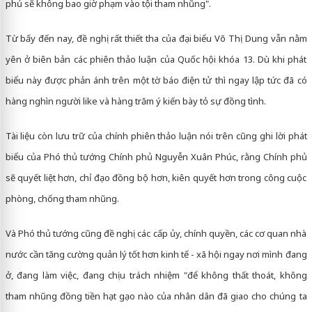
phủ sẽ không bao giờ phạm vào tội tham nhũng".
Từ bấy đến nay, đề nghị rất thiết tha của đại biểu Võ Thị Dung vẫn nằm
yên ở biên bản các phiên thảo luận của Quốc hội khóa 13. Dù khi phát
biểu này được phản ánh trên một tờ báo điện tử thì ngay lập tức đã có
hàng nghìn người like và hàng trăm ý kiến bày tỏ sự đồng tình.
Tài liệu còn lưu trữ của chính phiên thảo luận nói trên cũng ghi lời phát
biểu của Phó thủ tướng Chính phủ Nguyễn Xuân Phúc, rằng Chính phủ
sẽ quyết liệt hơn, chỉ đạo đồng bộ hơn, kiên quyết hơn trong công cuộc
phòng, chống tham nhũng.
Và Phó thủ tướng cũng đề nghị các cấp ủy, chính quyền, các cơ quan nhà
nước cần tăng cường quản lý tốt hơn kinh tế - xã hội ngay nơi mình đang
ở, đang làm việc, đang chịu trách nhiệm "để không thất thoát, không
tham nhũng đồng tiền hạt gạo nào của nhân dân đã giao cho chúng ta