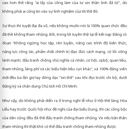
cao hơn thề rằng "ai lấy của công làm của tư xin thần linh đả tử", dù
không phải ai cũng tin vào sự linh nghiệm của lời thề đó.
Sự thực thì tuyệt đại đa số, nếu không muốn nói là 100% quan chức đều
đã thề không tham nhũng. Bởi, trong lời tuyên thệ tại lễ kết nạp Đảng có
đoạn "Không ngừng học tập, rèn luyện, nâng cao trình độ kiến thức,
năng lực công tác, phẩm chất chính trị đạo đức cách mạng, có lối sống
lành mạnh; đấu tranh chống chủ nghĩa cá nhân, cơ hội, cục bộ, quan liêu,
tham nhũng, lãng phí và các biểu hiện tiêu cực khác", và 100% đảng viên
mới đều ba lần giơ tay dõng dạc "xin thề" sau khi đọc trước chi bộ, dưới
Đảng kỳ và chân dung Chủ tịch Hồ Chí Minh.
Như vậy, dù không phải diễn ra ở trong nghi lễ như ở Hội thề làng Hòa
Liễu hay trước Quốc hội như đề nghị của đại biểu Dung, thì các công bộc
của dân cũng đều đã thề đấu tranh chống tham nhũng. Và nếu bản thân
tham nhũng thì thật khó có thể đấu tranh chống tham nhũng được.