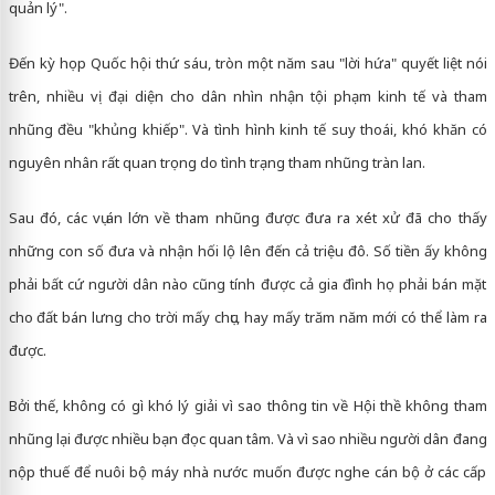
quản lý".
Đến kỳ họp Quốc hội thứ sáu, tròn một năm sau "lời hứa" quyết liệt nói
trên, nhiều vị đại diện cho dân nhìn nhận tội phạm kinh tế và tham
nhũng đều "khủng khiếp". Và tình hình kinh tế suy thoái, khó khăn có
nguyên nhân rất quan trọng do tình trạng tham nhũng tràn lan.
Sau đó, các vụ án lớn về tham nhũng được đưa ra xét xử đã cho thấy
những con số đưa và nhận hối lộ lên đến cả triệu đô. Số tiền ấy không
phải bất cứ người dân nào cũng tính được cả gia đình họ phải bán mặt
cho đất bán lưng cho trời mấy chục, hay mấy trăm năm mới có thể làm ra
được.
Bởi thế, không có gì khó lý giải vì sao thông tin về Hội thề không tham
nhũng lại được nhiều bạn đọc quan tâm. Và vì sao nhiều người dân đang
nộp thuế để nuôi bộ máy nhà nước muốn được nghe cán bộ ở các cấp