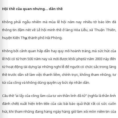
Hội thề của quan nhưng... dân thề
Không phải ngẫu nhiên mà mùa lễ hội năm nay nhiều tờ báo lớn đã
thông tin đậm nét về Lễ hội minh thề ở làng Hòa Liễu, xã Thuận Thiên,
huyện Kiến Thụy, thành phố Hải Phòng.
Không bởi cảnh quan hấp dẫn hay quy mô hoành tráng, mà sức hút của
lễ hội có từ hơn 500 năm nay và mới được khôi phục từ năm 2003 này đến
từ hoạt động tái dựng lại những nghi lễ để người có chức sắc trong làng
thề trước dân sẽ làm việc thanh liêm, chính trực, không tham nhũng, tư
túi của công và không dùng quyền uy bức ép nhân dân.
Câu thề "ai lấy của công làm của tư xin thần linh đả tử" (nghĩa là thần linh
đánh chết) xuất hiện trên title của các bài báo quả thật rất có sức cuốn
hút, khi tham nhũng đang hàng ngày hàng giờ làm xói mòn niềm tin của