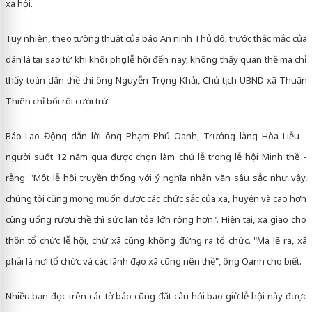
xã hội.
Tuy nhiên, theo tường thuật của báo An ninh Thủ đô, trước thắc mắc của
dân là tại sao từ khi khôi phục lễ hội đến nay, không thấy quan thề mà chỉ
thấy toàn dân thề thì ông Nguyễn Trọng Khải, Chủ tịch UBND xã Thuận
Thiên chỉ bối rối cười trừ.
Báo Lao Động dẫn lời ông Phạm Phú Oanh, Trưởng làng Hòa Liễu -
người suốt 12 năm qua được chọn làm chủ lễ trong lễ hội Minh thề -
rằng: "Một lễ hội truyền thống với ý nghĩa nhân văn sâu sắc như vậy,
chúng tôi cũng mong muốn được các chức sắc của xã, huyện và cao hơn
cùng uống rượu thề thì sức lan tỏa lớn rộng hơn". Hiện tại, xã giao cho
thôn tổ chức lễ hội, chứ xã cũng không đứng ra tổ chức. "Mà lẽ ra, xã
phải là nơi tổ chức và các lãnh đạo xã cũng nên thề", ông Oanh cho biết.
Nhiều bạn đọc trên các tờ báo cũng đặt câu hỏi bao giờ lễ hội này được