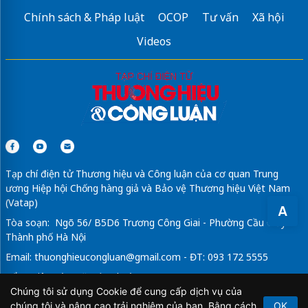
Chính sách & Pháp luật
OCOP
Tư vấn
Xã hội
vay nhanh online uy tín
Videos
Sửa máy rửa bát bosch
Tạp chí điện tử Thương hiệu và Công luận của cơ quan Trung
ương Hiệp hội Chống hàng giả và Bảo vệ Thương hiệu Việt Nam
(Vatap)
A
Tòa soạn: Ngõ 56/ B5D6 Trương Công Giai - Phường Cầu Giấy -
Thành phố Hà Nội
Email:
thuonghieucongluan@gmail.com
- ĐT: 093 172 5555
Tổng Biên Tập: Vũ Đức Thuận
Chúng tôi sử dụng Cookie để cung cấp dịch vụ của
Giấy phép hoạt động báo chí điện tử số 64/GP-BTTTT do Bộ
chúng tôi và nâng cao trải nghiệm của bạn. Bằng cách
OK