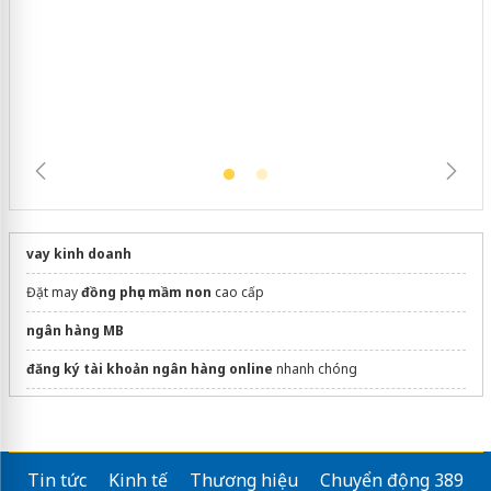
Hưng Yên: Xử lý 6 hộ kinh doanh bán hàng
giả mạo nhãn hiệu Adidas, Nike
vay kinh doanh
Đặt may
đồng phục mầm non
cao cấp
ngân hàng MB
đăng ký tài khoản ngân hàng online
nhanh chóng
dán phim cách nhiệt ô tô
vay tiêu dùng nhanh
Tin tức
Kinh tế
Thương hiệu
Chuyển động 389
Đặt hẹn
Thay pin iPhone 11 Pro Max
bảo hành 15 tháng