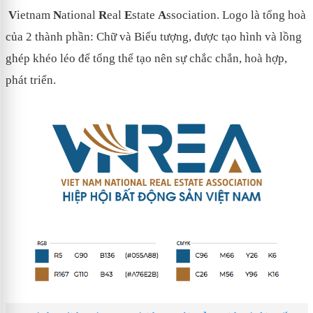
V
ietnam
N
ational
R
eal
E
state
A
ssociation. Logo là tổng hoà
của 2 thành phần: Chữ và Biểu tượng, được tạo hình và lồng
ghép khéo léo để tổng thể tạo nên sự chắc chắn, hoà hợp,
phát triển.