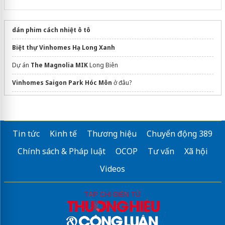
dán phim cách nhiệt ô tô
Biệt thự Vinhomes Hạ Long Xanh
Dự án
The Magnolia MIK
Long Biên
Vinhomes Saigon Park Hóc Môn
ở đâu?
chung cu khai hoan imperial
Coastal Quảng Ngãi
Tin tức
Kinh tế
Thương hiệu
Chuyển động 389
68 Dương Đình Nghệ
Chính sách & Pháp luật
OCOP
Tư vấn
Xã hội
Sửa máy rửa bát bosch
Videos