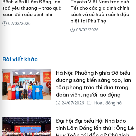
Bệnh viện II Lâm Đồng, lan
Toyota Việt Nam trao quà
toả yêu thương – trao quà
Tết cho các gia đình chính
xuân đến các bệnh nhi
sách và có hoàn cảnh đặc
biệt tại Phú Thọ
07/02/2026
05/02/2026
Bài viết khác
Hà Nội: Phường Nghĩa Đô biểu
dương sáng kiến sáng tạo, lan
tỏa phong trào thi đua trong
đoàn viên, người lao động
24/07/2026
Hoạt động hội
Đại hội đại biểu Hội Nhà báo
tỉnh Lâm Đồng lần thứ I: Ông Lê
Huy Toàn tái đắc cử Chủ tịch