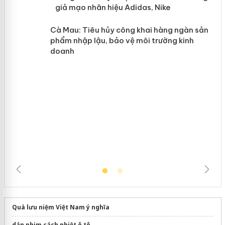
y
Hưng Yên: Xử lý 6 hộ kinh doanh bán
hàng giả mạo nhãn hiệu Adidas, Nike
Cà Mau: Tiêu hủy công khai hàng
ngàn sản phẩm nhập lậu, bảo vệ môi
trường kinh doanh
Quà lưu niệm Việt Nam ý nghĩa
dán phim cách nhiệt ô tô