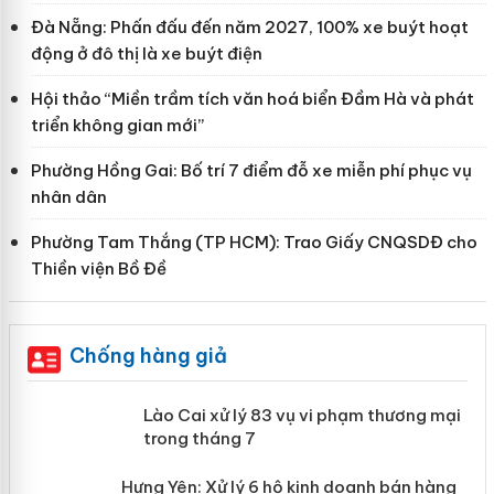
Đà Nẵng: Phấn đấu đến năm 2027, 100% xe buýt hoạt
động ở đô thị là xe buýt điện
Hội thảo “Miền trầm tích văn hoá biển Đầm Hà và phát
triển không gian mới”
Phường Hồng Gai: Bố trí 7 điểm đỗ xe miễn phí phục vụ
nhân dân
Phường Tam Thắng (TP HCM): Trao Giấy CNQSDĐ cho
Thiền viện Bồ Đề
Chống hàng giả
 án
Lào Cai xử lý 83 vụ vi phạm thương
mại trong tháng 7
n