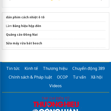
dán phim cách nhiệt ô tô
Làm
Bảng hiệu hộp đèn
Quảng cáo Đồng Nai
Sửa máy rửa bát bosch
Công ty in ấn Topprint
Làm
biển chữ
Tin tức
Kinh tế
Thương hiệu
Chuyển động 389
Dịch vụ
In ấn quận 7
chất lượng
Chính sách & Pháp luật
OCOP
Tư vấn
Xã hội
Videos