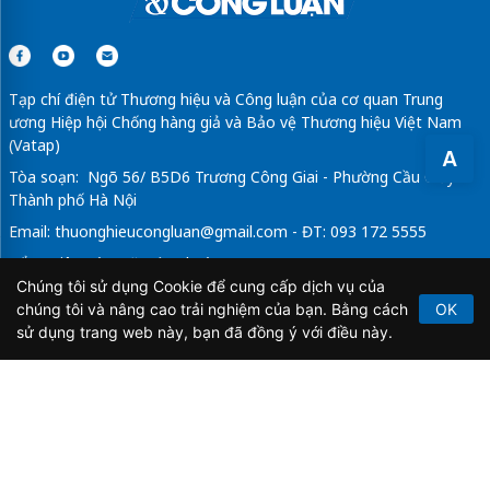
Tạp chí điện tử Thương hiệu và Công luận của cơ quan Trung
ương Hiệp hội Chống hàng giả và Bảo vệ Thương hiệu Việt Nam
(Vatap)
A
Tòa soạn: Ngõ 56/ B5D6 Trương Công Giai - Phường Cầu Giấy -
Thành phố Hà Nội
Email:
thuonghieucongluan@gmail.com
- ĐT: 093 172 5555
Tổng Biên Tập: Vũ Đức Thuận
Chúng tôi sử dụng Cookie để cung cấp dịch vụ của
Giấy phép hoạt động báo chí điện tử số 64/GP-BTTTT do Bộ
chúng tôi và nâng cao trải nghiệm của bạn. Bằng cách
OK
Thông tin và Truyền thông cấp ngày 21/2/2020.
sử dụng trang web này, bạn đã đồng ý với điều này.
Copyright © 2026
TẠP CHÍ THƯƠNG HIỆU & CÔNG
LUẬN
. All Rights Reserved.
Bản quyền thuộc Tạp chí Thương hiệu và Công luận. Cấm