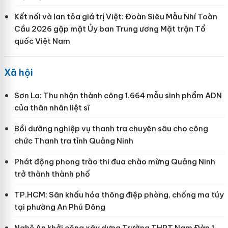
Kết nối và lan tỏa giá trị Việt: Đoàn Siêu Mẫu Nhí Toàn
Cầu 2026 gặp mặt Ủy ban Trung ương Mặt trận Tổ
quốc Việt Nam
Xã hội
Sơn La: Thu nhận thành công 1.664 mẫu sinh phẩm ADN
của thân nhân liệt sĩ
Bồi dưỡng nghiệp vụ thanh tra chuyên sâu cho công
chức Thanh tra tỉnh Quảng Ninh
Phát động phong trào thi đua chào mừng Quảng Ninh
trở thành thành phố
TP.HCM: Sân khấu hóa thông điệp phòng, chống ma túy
tại phường An Phú Đông
Nghệ An khởi công xây dựng Trường THPT Nam Đàn 1