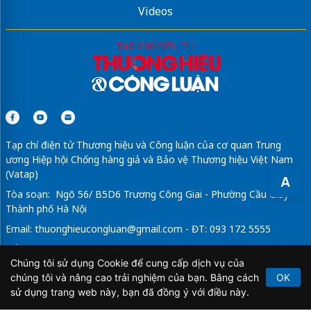
Videos
Tạp chí điện tử Thương hiệu và Công luận của cơ quan Trung
ương Hiệp hội Chống hàng giả và Bảo vệ Thương hiệu Việt Nam
(Vatap)
A
Tòa soạn: Ngõ 56/ B5D6 Trương Công Giai - Phường Cầu Giấy -
Thành phố Hà Nội
Email:
thuonghieucongluan@gmail.com
- ĐT: 093 172 5555
Tổng Biên Tập: Vũ Đức Thuận
Chúng tôi sử dụng Cookie để cung cấp dịch vụ của
Giấy phép hoạt động báo chí điện tử số 64/GP-BTTTT do Bộ
chúng tôi và nâng cao trải nghiệm của bạn. Bằng cách
OK
Thông tin và Truyền thông cấp ngày 21/2/2020.
sử dụng trang web này, bạn đã đồng ý với điều này.