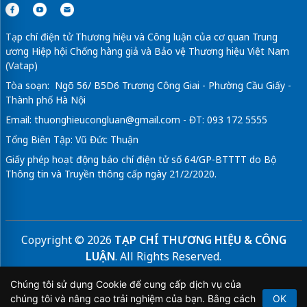
Tạp chí điện tử Thương hiệu và Công luận của cơ quan Trung
ương Hiệp hội Chống hàng giả và Bảo vệ Thương hiệu Việt Nam
(Vatap)
Tòa soạn: Ngõ 56/ B5D6 Trương Công Giai - Phường Cầu Giấy -
Thành phố Hà Nội
Email:
thuonghieucongluan@gmail.com
- ĐT: 093 172 5555
Tổng Biên Tập: Vũ Đức Thuận
Giấy phép hoạt động báo chí điện tử số 64/GP-BTTTT do Bộ
Thông tin và Truyền thông cấp ngày 21/2/2020.
Copyright © 2026
TẠP CHÍ THƯƠNG HIỆU & CÔNG
LUẬN
. All Rights Reserved.
Bản quyền thuộc Tạp chí Thương hiệu và Công luận. Cấm
Chúng tôi sử dụng Cookie để cung cấp dịch vụ của
sao chép dưới mọi hình thức nếu không có sự chấp thuận
chúng tôi và nâng cao trải nghiệm của bạn. Bằng cách
OK