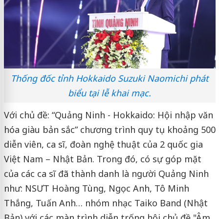
Thống đốc tỉnh Hokkaido Suzuki Naomichi phát
biểu tại lễ khai mạc.
Với chủ đề: “Quảng Ninh - Hokkaido: Hội nhập văn
hóa giàu bản sắc” chương trình quy tụ khoảng 500
diễn viên, ca sĩ, đoàn nghệ thuật của 2 quốc gia
Việt Nam – Nhật Bản. Trong đó, có sự góp mặt
của các ca sĩ đã thành danh là người Quảng Ninh
như: NSƯT Hoàng Tùng, Ngọc Anh, Tô Minh
Thắng, Tuấn Anh… nhóm nhạc Taiko Band (Nhật
Bản) với các màn trình diễn trống hội chủ đề "Âm