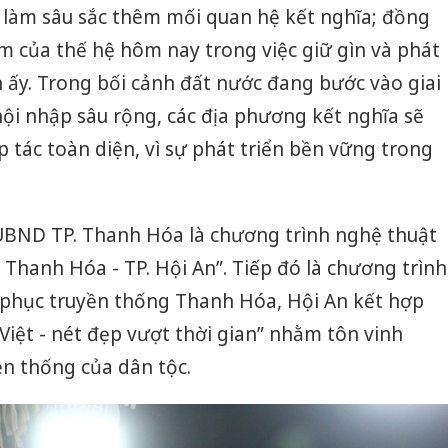
sản phẩ
à làm sâu sắc thêm mối quan hệ kết nghĩa; đồng
bảo vệ 
m của thế hệ hôm nay trong việc giữ gìn và phát
kinh do
 ấy. Trong bối cảnh đất nước đang bước vào giai
Công an
ội nhập sâu rộng, các địa phương kết nghĩa sẽ
tìm bị h
án sản 
ợp tác toàn diện, vì sự phát triển bền vững trong
bán yến
Thanh H
hại tron
 UBND TP. Thanh Hóa là chương trình nghệ thuật
bán bìn
 Thanh Hóa - TP. Hội An”. Tiếp đó là chương trình
Moyuum
g phục truyền thống Thanh Hóa, Hội An kết hợp
Việt - nét đẹp vượt thời gian” nhằm tôn vinh
ền thống của dân tộc.