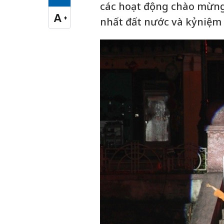
Cỡ chữ vừa
các hoạt động chào mừng
A
+
nhất đất nước và kỷniệm 
Cỡ chữ lớn