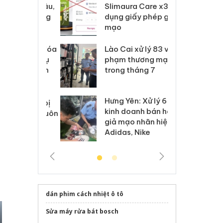
m nhập lậu,
Slimaura Care x3 sử
sả
môi trường
dụng giấy phép giả
bả
anh
mạo
ki
 Thanh Hóa
Lào Cai xử lý 83 vụ vi
Cô
ại trong vụ
phạm thương mại
tìm
xuất, buôn
trong tháng 7
án
 sào giả
bá
Hưng Yên: Xử lý 6 hộ
óa: Tìm bị
Th
kinh doanh bán hàng
g vụ án buôn
hạ
giả mạo nhãn hiệu
h sữa
bá
Adidas, Nike
 giả
Mo
dán phim cách nhiệt ô tô
Sửa máy rửa bát bosch