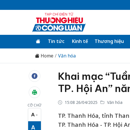
Tin tức
Kinh tế
Thương hiệu
Home
Văn hóa
Khai mạc “Tuầ
TP. Hội An” n
15:08 26/04/2025
Văn hóa
CỠ CHỮ
A
TP. Thanh Hóa, tỉnh Than
−
Cỡ chữ nhỏ
TP. Thanh Hóa - TP. Hội A
A