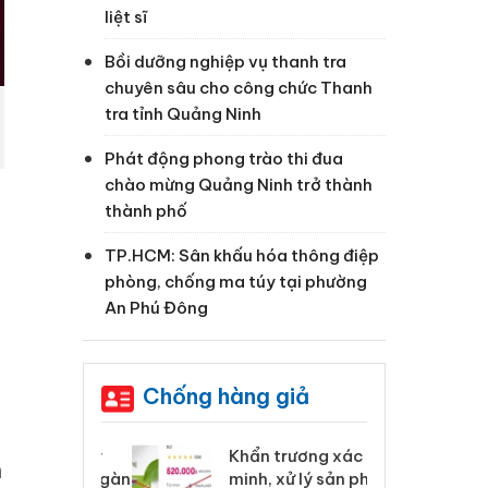
liệt sĩ
Bồi dưỡng nghiệp vụ thanh tra
chuyên sâu cho công chức Thanh
tra tỉnh Quảng Ninh
Phát động phong trào thi đua
chào mừng Quảng Ninh trở thành
thành phố
TP.HCM: Sân khấu hóa thông điệp
phòng, chống ma túy tại phường
An Phú Đông
Chống hàng giả
 Tiêu hủy
Khẩn trương xác
Cà
n
ai hàng ngàn
minh, xử lý sản phẩm
cô