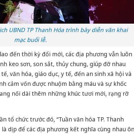
ịch UBND TP Thanh Hóa trình bày diễn văn khai
mạc buổi lễ.
ao đến thời kỳ đổi mới, các địa phương vẫn luôn
nh keo sơn, son sắt, thủy chung, giúp đỡ nhau
 tế, văn hóa, giáo dục, y tế, đến an sinh xã hội và
 tình cảm vốn được nhuộm bằng máu và sự khốc
 đang nối dài thêm những khúc tươi mới, rạng rỡ
lần tổ chức trước đó, “Tuần văn hóa TP. Thanh
Cà Mau:
 là dịp để các địa phương kết nghĩa cùng nhau ô
công kh