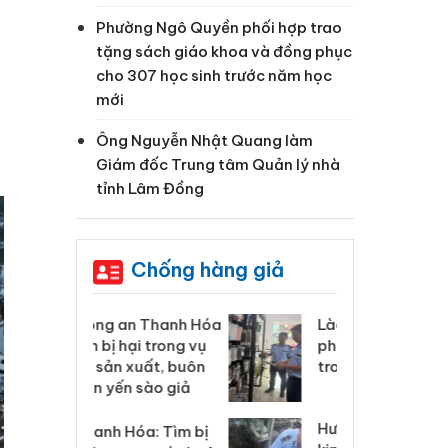
Phường Ngô Quyền phối hợp trao
tặng sách giáo khoa và đồng phục
cho 307 học sinh trước năm học
mới
Ông Nguyễn Nhật Quang làm
Giám đốc Trung tâm Quản lý nhà
tỉnh Lâm Đồng
Chống hàng giả
 Thanh Hóa
Lào Cai xử lý 83 vụ vi
Cô
ại trong vụ
phạm thương mại
tìm
xuất, buôn
trong tháng 7
án
 sào giả
bá
Hưng Yên: Xử lý 6 hộ
óa: Tìm bị
Th