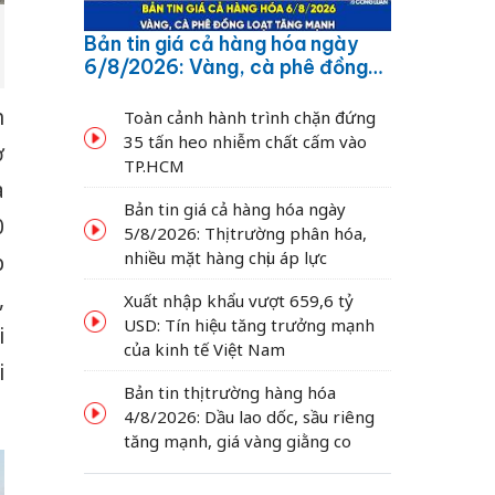
Bản tin giá cả hàng hóa ngày
6/8/2026: Vàng, cà phê đồng
loạt tăng mạnh
h
Toàn cảnh hành trình chặn đứng
35 tấn heo nhiễm chất cấm vào
ở
TP.HCM
a
Bản tin giá cả hàng hóa ngày
0
5/8/2026: Thị trường phân hóa,
nhiều mặt hàng chịu áp lực
p
,
Xuất nhập khẩu vượt 659,6 tỷ
USD: Tín hiệu tăng trưởng mạnh
i
của kinh tế Việt Nam
i
Bản tin thị trường hàng hóa
4/8/2026: Dầu lao dốc, sầu riêng
tăng mạnh, giá vàng giằng co