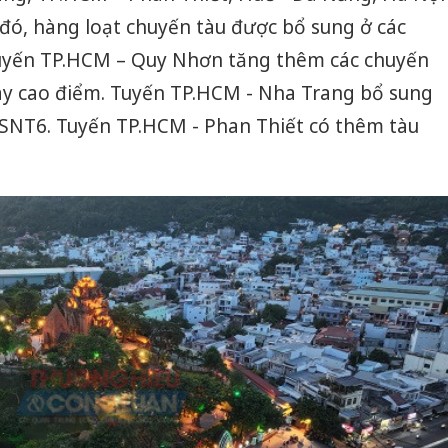
 đó, hàng loạt chuyến tàu được bổ sung ở các
 Tuyến TP.HCM – Quy Nhơn tăng thêm các chuyến
ày cao điểm. Tuyến TP.HCM - Nha Trang bổ sung
 SNT6. Tuyến TP.HCM - Phan Thiết có thêm tàu
Công an
tìm bị h
án sản 
bán yến
Thanh H