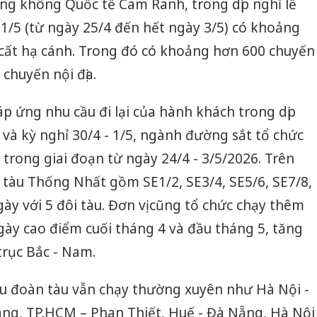
ng không Quốc tế Cam Ranh, trong dịp nghỉ lễ
1/5 (từ ngày 25/4 đến hết ngày 3/5) có khoảng
 cất hạ cánh. Trong đó có khoảng hơn 600 chuyến
chuyến nội địa.
p ứng nhu cầu đi lại của hành khách trong dịp
và kỳ nghỉ 30/4 - 1/5, ngành đường sắt tổ chức
trong giai đoạn từ ngày 24/4 - 3/5/2026. Trên
 tàu Thống Nhất gồm SE1/2, SE3/4, SE5/6, SE7/8,
ày với 5 đôi tàu. Đơn vị cũng tổ chức chạy thêm
gày cao điểm cuối tháng 4 và đầu tháng 5, tăng
trục Bắc - Nam.
ều đoàn tàu vẫn chạy thường xuyên như Hà Nội -
ng, TP.HCM – Phan Thiết, Huế - Đà Nẵng, Hà Nội