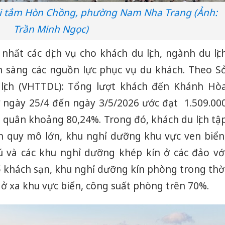
ãi tắm Hòn Chồng, phường Nam Nha Trang (Ảnh:
Trần Minh Ngọc)
hất các dịch vụ cho khách du lịch, ngành du lịc
n sàng các nguồn lực phục vụ du khách. Theo S
lịch (VHTTDL): Tổng lượt khách đến Khánh Hò
 ngày 25/4 đến ngày 3/5/2026 ước đạt 1.509.00
 quân khoảng 80,24%. Trong đó, khách du lịch tậ
n quy mô lớn, khu nghỉ dưỡng khu vực ven biển
ú và các khu nghỉ dưỡng khép kín ở các đảo vớ
ố khách sạn, khu nghỉ dưỡng kín phòng trong thờ
n ở xa khu vực biển, công suất phòng trên 70%.