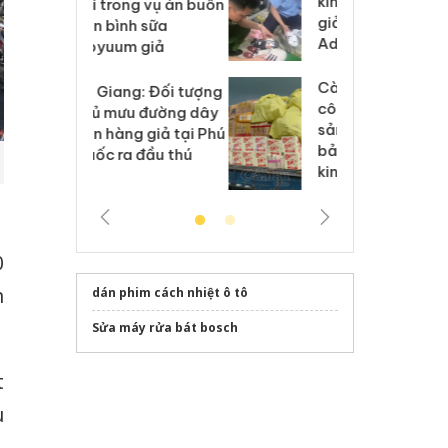
kinh doanh bán hàng
g vụ án buôn
hạ
giả mạo nhãn hiệu
h sữa
bá
Adidas, Nike
 giả
Mo
Cà Mau: Tiêu hủy
g: Đối tượng
An
công khai hàng ngàn
 đường dây
ch
sản phẩm nhập lậu,
 giả tại Phú
bá
bảo vệ môi trường
 đầu thú
Qu
kinh doanh
0
h
dán phim cách nhiệt ô tô
Sửa máy rửa bát bosch
t
u