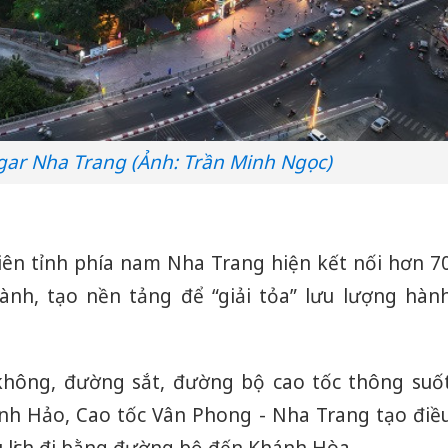
hại tron
bán bìn
Moyuum
An Gian
chủ mưu
bán hàng
Quốc ra
ar Nha Trang (Ảnh: Trần Minh Ngọc)
liên tỉnh phía nam Nha Trang hiện kết nối hơn 7
hành, tạo nền tảng để “giải tỏa” lưu lượng hàn
hông, đường sắt, đường bộ cao tốc thông suố
nh Hảo, Cao tốc Vân Phong - Nha Trang tạo điề