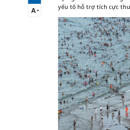
Cỡ chữ vừa
yếu tố hỗ trợ tích cực th
A
+
Cỡ chữ lớn