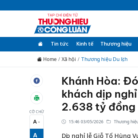
Tin tức
Kinh tế
Thương hiệu
Home
Xã hội
Thương hiệu Du lịch
Khánh Hòa: Đó
khách dịp nghỉ
2.638 tỷ đồng
CỠ CHỮ
A
15:46 03/05/2026
Thương hiệu 
−
Cỡ chữ nhỏ
A
Dịp nghỉ lễ Giỗ Tổ Hùng Vư