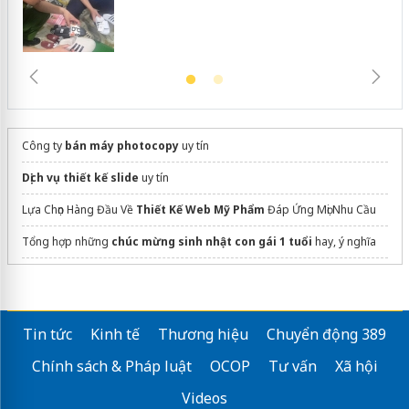
Công ty
bán máy photocopy
uy tín
Dịch vụ thiết kế slide
uy tín
Lựa Chọn Hàng Đầu Về
Thiết Kế Web Mỹ Phẩm
Đáp Ứng Mọi Nhu Cầu
Tổng hợp những
chúc mừng sinh nhật con gái 1 tuổi
hay, ý nghĩa
tạo
menu quán cafe bình dân
miễn phí
Tìm hiểu
app vay tiền nhanh
Tin tức
Kinh tế
Thương hiệu
Chuyển động 389
Chính sách & Pháp luật
OCOP
Tư vấn
Xã hội
Videos