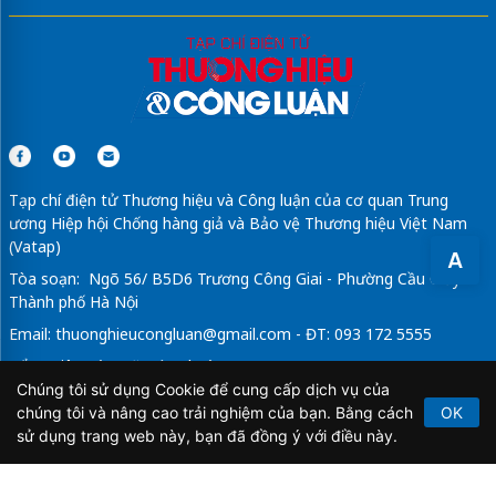
Tạp chí điện tử Thương hiệu và Công luận của cơ quan Trung
ương Hiệp hội Chống hàng giả và Bảo vệ Thương hiệu Việt Nam
(Vatap)
A
Tòa soạn: Ngõ 56/ B5D6 Trương Công Giai - Phường Cầu Giấy -
Thành phố Hà Nội
Email:
thuonghieucongluan@gmail.com
- ĐT: 093 172 5555
Tổng Biên Tập: Vũ Đức Thuận
Chúng tôi sử dụng Cookie để cung cấp dịch vụ của
Giấy phép hoạt động báo chí điện tử số 64/GP-BTTTT do Bộ
chúng tôi và nâng cao trải nghiệm của bạn. Bằng cách
OK
Thông tin và Truyền thông cấp ngày 21/2/2020.
sử dụng trang web này, bạn đã đồng ý với điều này.