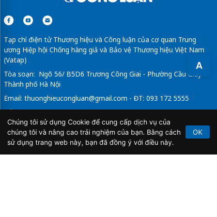
Tạp chí điện tử Thương hiệu và Công luận của cơ quan Trung
ương Hiệp hội Chống hàng giả và Bảo vệ Thương hiệu Việt Nam
(Vatap)
A
Tòa soạn: Ngõ 56/ B5D6 Trương Công Giai - Phường Cầu Giấy -
Thành phố Hà Nội
Email:
thuonghieucongluan@gmail.com
- ĐT: 093 172 5555
Tổng Biên Tập: Vũ Đức Thuận
Chúng tôi sử dụng Cookie để cung cấp dịch vụ của
Giấy phép hoạt động báo chí điện tử số 64/GP-BTTTT do Bộ
chúng tôi và nâng cao trải nghiệm của bạn. Bằng cách
OK
Thông tin và Truyền thông cấp ngày 21/2/2020.
sử dụng trang web này, bạn đã đồng ý với điều này.
Copyright © 2026
TẠP CHÍ THƯƠNG HIỆU & CÔNG
LUẬN
. All Rights Reserved.
Bản quyền thuộc Tạp chí Thương hiệu và Công luận. Cấm