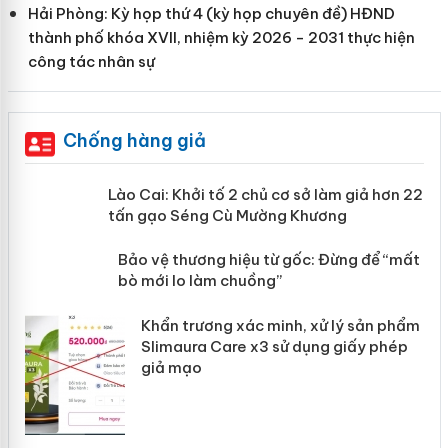
Hải Phòng: Kỳ họp thứ 4 (kỳ họp chuyên đề) HĐND
thành phố khóa XVII, nhiệm kỳ 2026 - 2031 thực hiện
công tác nhân sự
Chống hàng giả
mại
Lào Cai: Khởi tố 2 chủ cơ sở làm giả
hơn 22 tấn gạo Séng Cù Mường
Khương
àng
ản
Bảo vệ thương hiệu từ gốc: Đừng để
“mất bò mới lo làm chuồng”