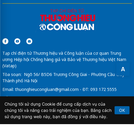
Tạp chí điện tử Thương hiệu và Công luận của cơ quan Trung
ương Hiệp hội Chống hàng giả và Bảo vệ Thương hiệu Việt Nam
(Vatap)
A
Tòa soạn: Ngõ 56/ B5D6 Trương Công Giai - Phường Cầu Giấy -
Thành phố Hà Nội
Email:
thuonghieucongluan@gmail.com
- ĐT: 093 172 5555
Tổng Biên Tập: Vũ Đức Thuận
Chúng tôi sử dụng Cookie để cung cấp dịch vụ của
Giấy phép hoạt động báo chí điện tử số 64/GP-BTTTT do Bộ
chúng tôi và nâng cao trải nghiệm của bạn. Bằng cách
OK
Thông tin và Truyền thông cấp ngày 21/2/2020.
sử dụng trang web này, bạn đã đồng ý với điều này.