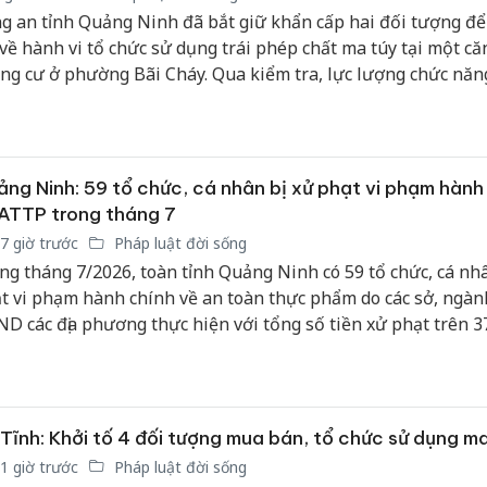
Thanh H
g an tỉnh Quảng Ninh đã bắt giữ khẩn cấp hai đối tượng để
hại tron
 về hành vi tổ chức sử dụng trái phép chất ma túy tại một că
bán bìn
ng cư ở phường Bãi Cháy. Qua kiểm tra, lực lượng chức năn
Moyuum
n hai đối tượng dương tính với Ketamine và thu giữ nhiều t
n quan.
An Gian
chủ mưu
bán hàng
ng Ninh: 59 tổ chức, cá nhân bị xử phạt vi phạm hành
Quốc ra
ATTP trong tháng 7
7 giờ trước
Pháp luật đời sống
ng tháng 7/2026, toàn tỉnh Quảng Ninh có 59 tổ chức, cá nhâ
t vi phạm hành chính về an toàn thực phẩm do các sở, ngàn
D các địa phương thực hiện với tổng số tiền xử phạt trên 3
g.
Tĩnh: Khởi tố 4 đối tượng mua bán, tổ chức sử dụng m
1 giờ trước
Pháp luật đời sống