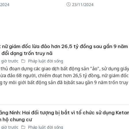
/2024
23/11/2024
 nữ giám đốc lừa đảo hơn 26,5 tỷ đồng sau gần 9 năm
 đổi dạng trốn truy nã
 giờ trước
Pháp luật đời sống
 thủ đoạn dựng các giao dịch bất động sản "ảo", sử dụng giấy
lừa đảo 68 người, chiếm đoạt hơn 26,5 tỷ đồng, nữ giám đố
g ty môi giới bất động sản đã bị bắt sau gần 9 năm trốn truy
Công an
tìm bị h
ng Ninh: Hai đối tượng bị bắt vì tổ chức sử dụng Ketam
án sản 
bán yến
n hộ chung cư
 giờ trước
Pháp luật đời sống