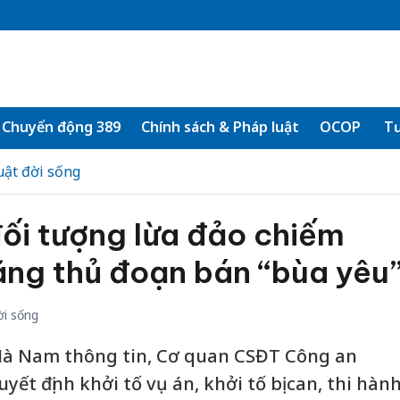
Chuyển động 389
Chính sách & Pháp luật
OCOP
Tư
uật đời sống
ối tượng lừa đảo chiếm
ằng thủ đoạn bán “bùa yêu
ời sống
 Hà Nam thông tin, Cơ quan CSĐT Công an
ết định khởi tố vụ án, khởi tố bị can, thi hàn