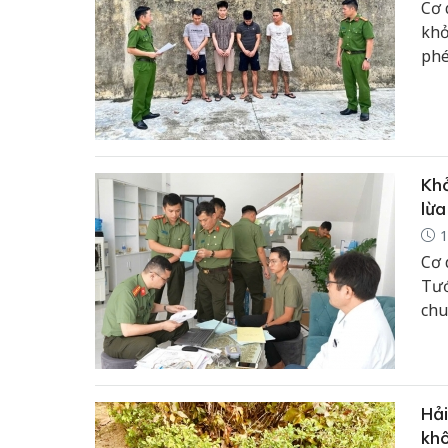
Cơ q
khở
phé
Khở
lừa
1
Cơ 
Tướ
chu
điề
Hải
khô