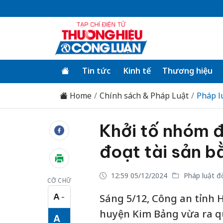
Tin tức
Kinh tế
Thương hiệu
Home
Chính sách & Pháp Luật
Pháp l
Khởi tố nhóm đ
đoạt tài sản b
12:59 05/12/2024
Pháp luật đ
CỠ CHỮ
A
Sáng 5/12, Công an tỉnh
−
Cỡ chữ nhỏ
huyện Kim Bảng vừa ra quy
A