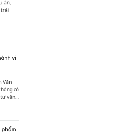
̣ án,
rái
hành vi
m Văn
không có
tư vấn
c phẩm