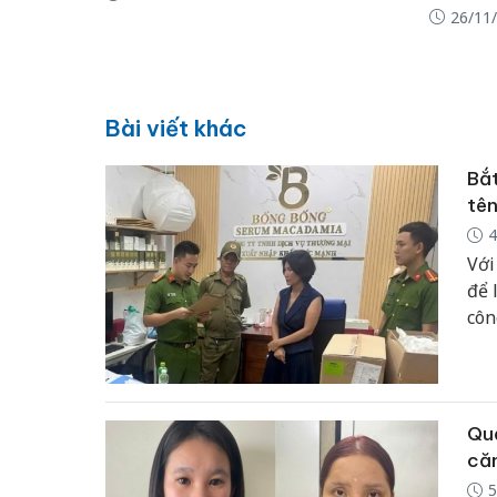
26/11
Bài viết khác
Bắt
tên
4
Với
để 
côn
Quả
că
5