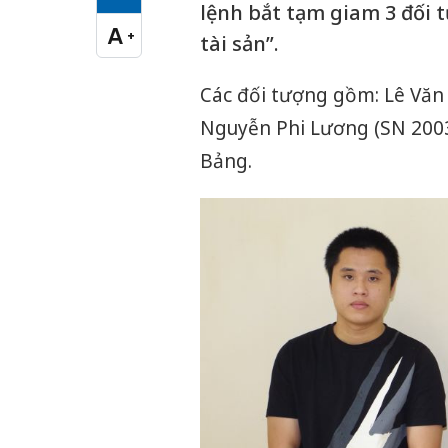
Cỡ chữ vừa
lệnh bắt tạm giam 3 đối t
A
+
tài sản”.
Cỡ chữ lớn
Các đối tượng gồm: Lê Văn 
Nguyễn Phi Lương (SN 2003)
Bảng.