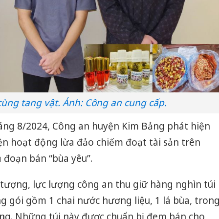
cùng tang vật. Ảnh: Công an cung cấp.
áng 8/2024, Công an huyện Kim Bảng phát hiện
n hoạt động lừa đảo chiếm đoạt tài sản trên
 đoạn bán “bùa yêu”.
 tượng, lực lượng công an thu giữ hàng nghìn túi
g gói gồm 1 chai nước hương liệu, 1 lá bùa, tron
ụng. Những túi này được chuẩn bị đem bán cho