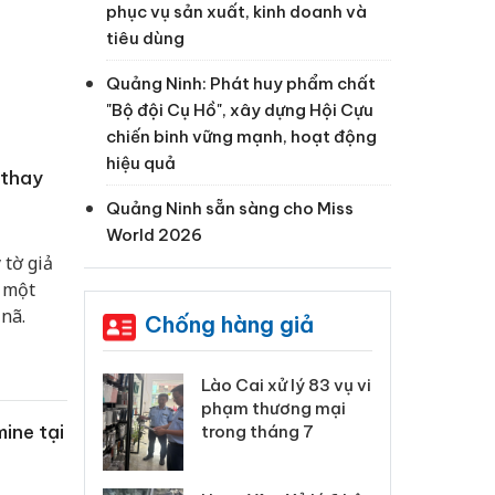
phục vụ sản xuất, kinh doanh và
tiêu dùng
Quảng Ninh: Phát huy phẩm chất
"Bộ đội Cụ Hồ", xây dựng Hội Cựu
chiến binh vững mạnh, hoạt động
hiệu quả
 thay
Quảng Ninh sẵn sàng cho Miss
World 2026
 tờ giả
c một
 nã.
Chống hàng giả
 Thanh Hóa
Lào Cai xử lý 83 vụ vi
Cô
ại trong vụ
phạm thương mại
tìm
ine tại
xuất, buôn
trong tháng 7
án
 sào giả
bá