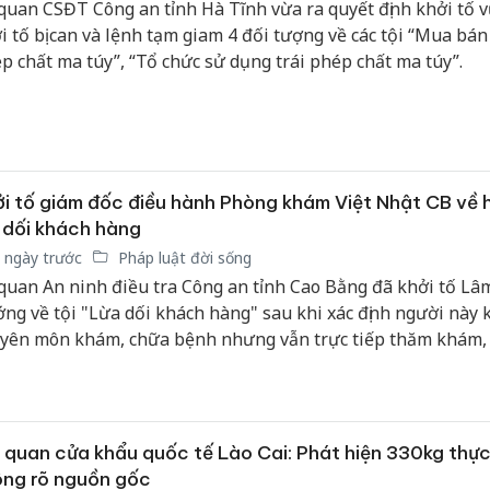
uan CSĐT Công an tỉnh Hà Tĩnh vừa ra quyết định khởi tố vu
i tố bị can và lệnh tạm giam 4 đối tượng về các tội “Mua bán t
p chất ma túy”, “Tổ chức sử dụng trái phép chất ma túy”.
i tố giám đốc điều hành Phòng khám Việt Nhật CB về 
 dối khách hàng
 ngày trước
Pháp luật đời sống
quan An ninh điều tra Công an tỉnh Cao Bằng đã khởi tố Lâ
ng về tội "Lừa dối khách hàng" sau khi xác định người này 
yên môn khám, chữa bệnh nhưng vẫn trực tiếp thăm khám, 
u trị cho khách hàng, thu lợi bất chính hàng trăm triệu đồng.
 quan cửa khẩu quốc tế Lào Cai: Phát hiện 330kg thự
ng rõ nguồn gốc