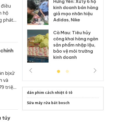
Hưng Yên: Xử lý 6 hộ
óa: Tìm bị
Th
 điều
kinh doanh bán hàng
g vụ án buôn
hạ
n hộ
giả mạo nhãn hiệu
h sữa
bá
g phát
Adidas, Nike
 giả
Mo
ang vật
Cà Mau: Tiêu hủy
g: Đối tượng
An
công khai hàng ngàn
 đường dây
ch
sản phẩm nhập lậu,
 giả tại Phú
bá
 chính
bảo vệ môi trường
 đầu thú
Qu
kinh doanh
n bị xử
h và
79 triệu
dán phim cách nhiệt ô tô
Sửa máy rửa bát bosch
a túy