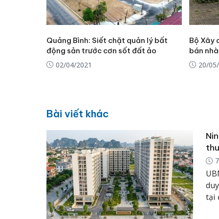
Quảng Bình: Siết chặt quản lý bất
Bộ Xây 
động sản trước cơn sốt đất ảo
bán nhà 
02/04/2021
20/05
Bài viết khác
Nin
thu
7
UBN
duy
tại
502