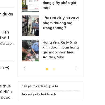
 cao
môi trường
dụng giấy phép giả
bả
anh
mạo
ki
n dự án
 Thanh Hóa
Lào Cai xử lý 83 vụ vi
Cô
ại trong vụ
phạm thương mại
tìm
xuất, buôn
trong tháng 7
án
 Tiên
 sào giả
bá
i số 1
Hưng Yên: Xử lý 6 hộ
 đã cấp
óa: Tìm bị
Th
kinh doanh bán hàng
g vụ án buôn
hạ
 sạn
giả mạo nhãn hiệu
h sữa
bá
Adidas, Nike
 giả
Mo
00 tỷ
s thuê
dán phim cách nhiệt ô tô
hố Hiến
Sửa máy rửa bát bosch
n được
n cung