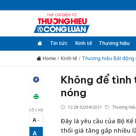
Tin tức
Kinh tế
Thương hiệu
Home
Kinh tế
Thương hiệu Bất động 
Không để tình 
nóng
12:28 02/04/2021
Thương hiệu
CỠ CHỮ
A
Đây là yêu cầu của Bộ Kế 
−
Cỡ chữ nhỏ
thổi giá tăng gấp nhiều lầ
A