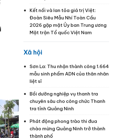
ế
Kết nối và lan tỏa giá trị Việt:
Đoàn Siêu Mẫu Nhí Toàn Cầu
2026 gặp mặt Ủy ban Trung ương
i
Mặt trận Tổ quốc Việt Nam
Xã hội
Sơn La: Thu nhận thành công 1.664
mẫu sinh phẩm ADN của thân nhân
liệt sĩ
Bồi dưỡng nghiệp vụ thanh tra
chuyên sâu cho công chức Thanh
tra tỉnh Quảng Ninh
Phát động phong trào thi đua
chào mừng Quảng Ninh trở thành
thành phố