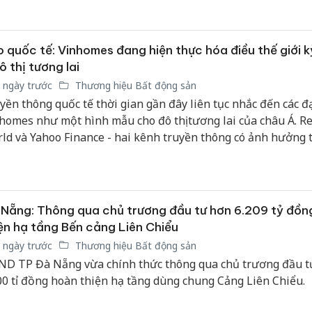
 ở xã hội cho khu vực phía Bắc và đáp ứng nhu cầu an cư c
c nghìn lao động.
 quốc tế: Vinhomes đang hiện thực hóa điều thế giới 
ô thị tương lai
 ngày trước
Thương hiệu Bất động sản
yền thông quốc tế thời gian gần đây liên tục nhắc đến các đ
homes như một hình mẫu cho đô thị tương lai của châu Á. R
ld và Yahoo Finance - hai kênh truyền thông có ảnh hưởng t
à Mỹ - cùng nhìn nhận nhà phát triển bất động sản số 1 Vi
g trả lời cho câu hỏi mà nhiều đô thị châu Á vẫn loay hoay t
 sao để phát triển nhanh mà vẫn giữ được bản sắc và sự b
Nẵng: Thông qua chủ trương đầu tư hơn 6.209 tỷ đồn
ện hạ tầng Bến cảng Liên Chiểu
 ngày trước
Thương hiệu Bất động sản
D TP Đà Nẵng vừa chính thức thông qua chủ trương đầu t
00 tỉ đồng hoàn thiện hạ tầng dùng chung Cảng Liên Chiểu.