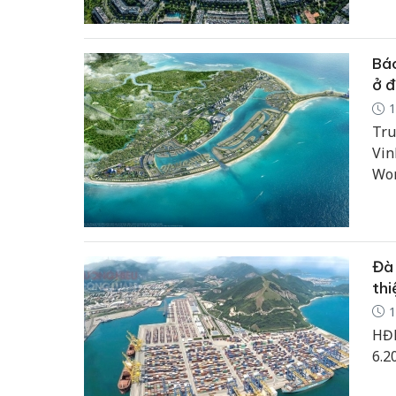
nhà
chụ
Báo
ở đ
1
Tru
Vin
Wor
Á v
đan
Làm
Đà 
thi
1
HĐN
6.2