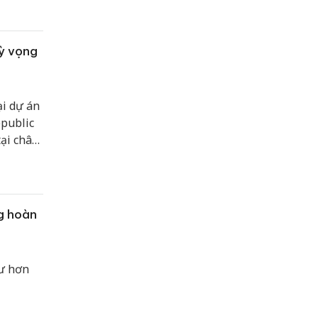
ủa hàng
kỳ vọng
ại dự án
epublic
ại châu
ệt Nam
ìm kiếm:
ền vững?
g hoàn
ư hơn