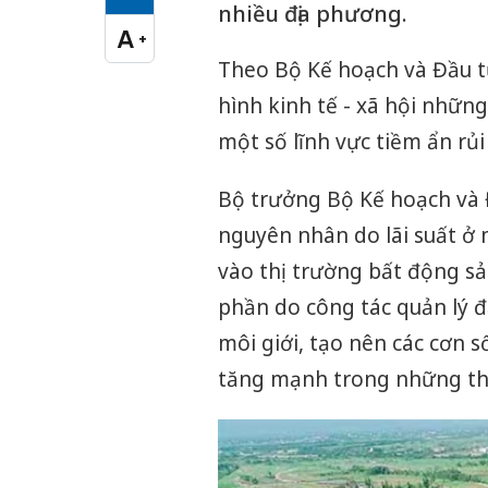
Cỡ chữ vừa
nhiều địa phương.
A
+
Cỡ chữ lớn
Theo Bộ Kế hoạch và Đầu t
hình kinh tế - xã hội nhữn
một số lĩnh vực tiềm ẩn rủi
Bộ trưởng Bộ Kế hoạch và
nguyên nhân do lãi suất ở
vào thị trường bất động s
phần do công tác quản lý đấ
môi giới, tạo nên các cơn s
tăng mạnh trong những thá