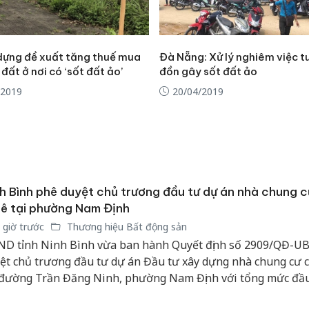
dựng đề xuất tăng thuế mua
Đà Nẵng: Xử lý nghiêm việc t
đất ở nơi có ‘sốt đất ảo’
đồn gây sốt đất ảo
/2019
20/04/2019
h Bình phê duyệt chủ trương đầu tư dự án nhà chung 
ê tại phường Nam Định
 giờ trước
Thương hiệu Bất động sản
D tỉnh Ninh Bình vừa ban hành Quyết định số 2909/QĐ-U
ệt chủ trương đầu tư dự án Đầu tư xây dựng nhà chung cư 
Cà Mau:
 đường Trần Đăng Ninh, phường Nam Định với tổng mức đầ
công kh
 tỷ đồng từ nguồn ngân sách tỉnh. Dự án được kỳ vọng góp 
sản phẩ