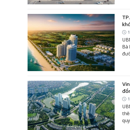
thi
chấ
TP.
khá
1
UBN
Bà 
đườ
giấ
ngh
Vin
đồ
1
UBN
thê
quy
kỳ 