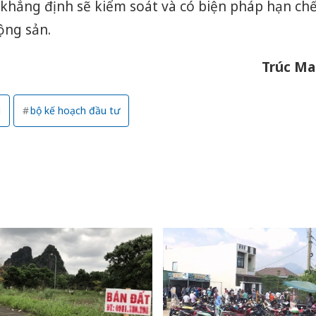
hẳng định sẽ kiểm soát và có biện pháp hạn ch
ộng sản.
Trúc Ma
g
bộ kế hoạch đầu tư