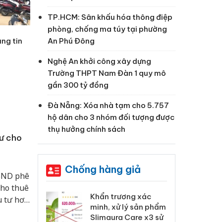
TP.HCM: Sân khấu hóa thông điệp
phòng, chống ma túy tại phường
ung tin
An Phú Đông
Nghệ An khởi công xây dựng
Trường THPT Nam Đàn 1 quy mô
gần 300 tỷ đồng
Đà Nẵng: Xóa nhà tạm cho 5.757
hộ dân cho 3 nhóm đối tượng được
thụ hưởng chính sách
cư cho
Chống hàng giả
BND phê
cho thuê
 Tiêu hủy
Khẩn trương xác
Cà
u tư hơn
ai hàng ngàn
minh, xử lý sản phẩm
cô
phần cải
m nhập lậu,
Slimaura Care x3 sử
sả