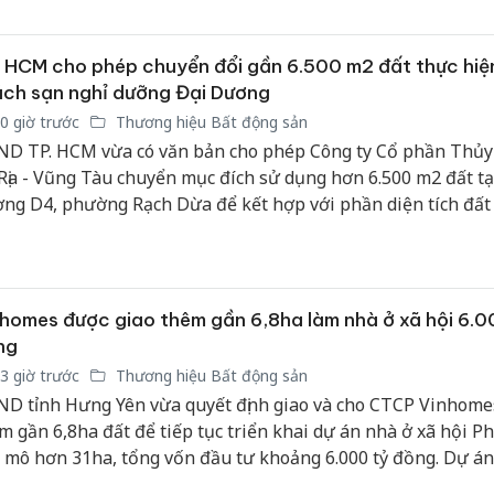
ện điều kiện nhà ở cho người dân, chỉnh trang đô thị và nâng
bảo vệ 
t lượng hạ tầng trên địa bàn.
kinh do
 HCM cho phép chuyển đổi gần 6.500 m2 đất thực hiệ
Công an
ch sạn nghỉ dưỡng Đại Dương
tìm bị h
0 giờ trước
Thương hiệu Bất động sản
án sản 
D TP. HCM vừa có văn bản cho phép Công ty Cổ phần Thủy
bán yến
Rịa - Vũng Tàu chuyển mục đích sử dụng hơn 6.500 m2 đất tạ
ng D4, phường Rạch Dừa để kết hợp với phần diện tích đất
Thanh H
hại tron
y chứng nhận quyền sử dụng đất thực hiện dự án Khu khách
bán bìn
ỉ dưỡng Đại Dương (C-Ocean View).
Moyuum
homes được giao thêm gần 6,8ha làm nhà ở xã hội 6.0
ng
3 giờ trước
Thương hiệu Bất động sản
D tỉnh Hưng Yên vừa quyết định giao và cho CTCP Vinhome
m gần 6,8ha đất để tiếp tục triển khai dự án nhà ở xã hội P
 mô hơn 31ha, tổng vốn đầu tư khoảng 6.000 tỷ đồng. Dự á
vọng cung cấp khoảng 4.400 căn hộ, góp phần bổ sung nguồ