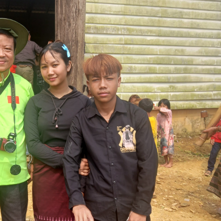
sản phẩ
bảo vệ 
kinh do
Công an
tìm bị h
án sản 
bán yến
Thanh H
hại tron
bán bìn
Moyuum