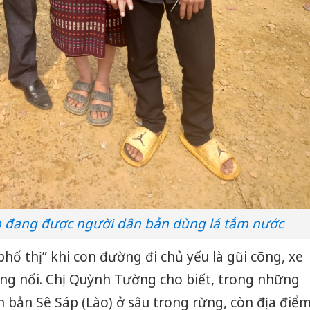
áp đang được người dân bản dùng lá tắm nước
phố thị” khi con đường đi chủ yếu là gũi cõng, xe
ông nổi. Chị Quỳnh Tường cho biết, trong những
 bản Sê Sáp (Lào) ở sâu trong rừng, còn địa điể