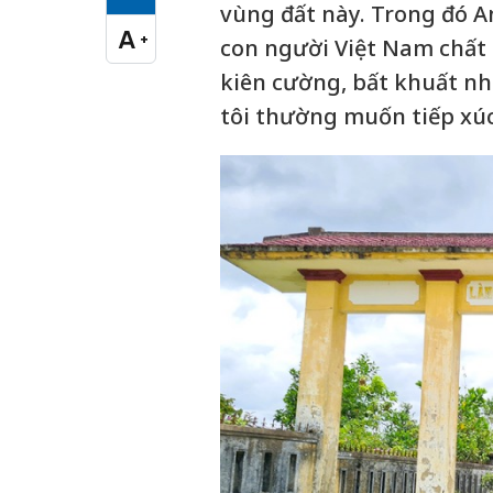
Cỡ chữ vừa
vùng đất này. Trong đó A
A
+
con người Việt Nam chất 
Cỡ chữ lớn
kiên cường, bất khuất nh
tôi thường muốn tiếp xúc