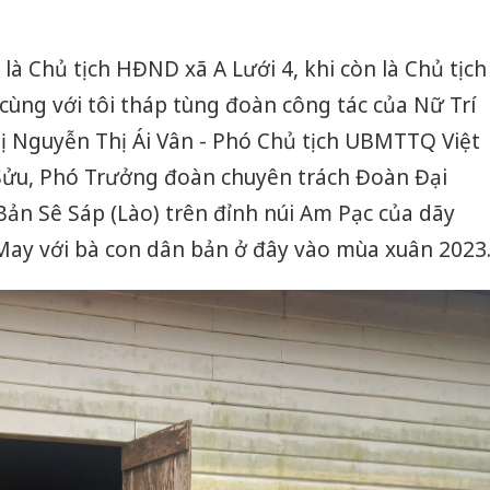
là Chủ tịch HĐND xã A Lưới 4, khi còn là Chủ tịch
 cùng với tôi tháp tùng đoàn công tác của Nữ Trí
ị Nguyễn Thị Ái Vân - Phó Chủ tịch UBMTTQ Việt
Sửu, Phó Trưởng đoàn chuyên trách Đoàn Đại
Bản Sê Sáp (Lào) trên đỉnh núi Am Pạc của dãy
May với bà con dân bản ở đây vào mùa xuân 2023
Cà Mau:
công kh