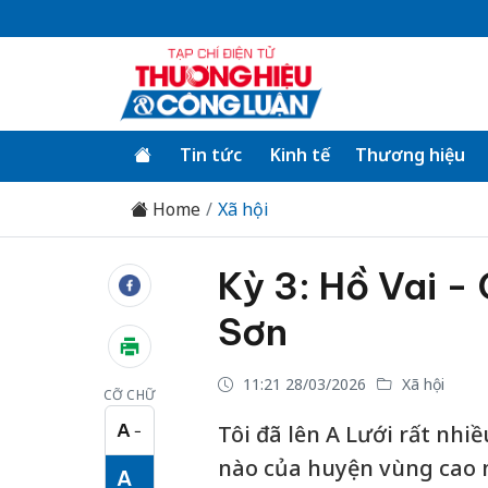
Tin tức
Kinh tế
Thương hiệu
Home
Xã hội
Kỳ 3: Hồ Vai -
Sơn
11:21 28/03/2026
Xã hội
CỠ CHỮ
A
Tôi đã lên A Lưới rất nhi
−
Cỡ chữ nhỏ
nào của huyện vùng cao 
A