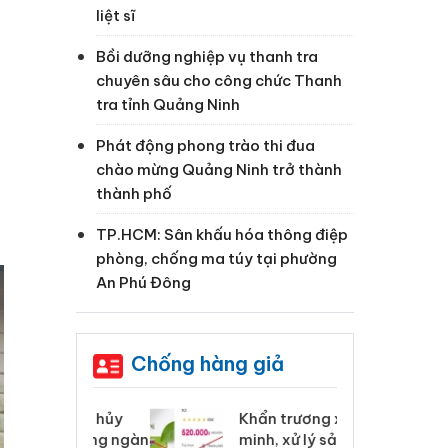
liệt sĩ
Bồi dưỡng nghiệp vụ thanh tra
chuyên sâu cho công chức Thanh
tra tỉnh Quảng Ninh
Phát động phong trào thi đua
chào mừng Quảng Ninh trở thành
thành phố
.
TP.HCM: Sân khấu hóa thông điệp
phòng, chống ma túy tại phường
An Phú Đông
Chống hàng giả
 Tiêu hủy
Khẩn trương xác
Cà
ai hàng ngàn
minh, xử lý sản phẩm
cô