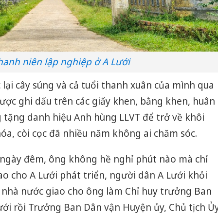
hanh niên lập nghiệp ở A Lưới
c lại cây súng và cả tuổi thanh xuân của mình qua
ược ghi dấu trên các giấy khen, bằng khen, huân
tặng danh hiệu Anh hùng LLVT để trở về khôi
óa, còi cọc đã nhiều năm không ai chăm sóc.
i ngày đêm, ông không hề nghỉ phút nào mà chỉ
 cho A Lưới phát triển, người dân A Lưới khỏi
, nhà nước giao cho ông làm Chỉ huy trưởng Ban
ưới rồi Trưởng Ban Dân vận Huyện ủy, Chủ tịch Ủ