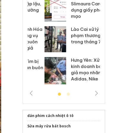
m nhập lậu,
Slimaura Care x3 sử
sả
môi trường
dụng giấy phép giả
bả
anh
mạo
ki
 Thanh Hóa
Lào Cai xử lý 83 vụ vi
Cô
ại trong vụ
phạm thương mại
tìm
xuất, buôn
trong tháng 7
án
 sào giả
bá
Hưng Yên: Xử lý 6 hộ
óa: Tìm bị
Th
kinh doanh bán hàng
g vụ án buôn
hạ
giả mạo nhãn hiệu
h sữa
bá
Adidas, Nike
 giả
Mo
dán phim cách nhiệt ô tô
Sửa máy rửa bát bosch