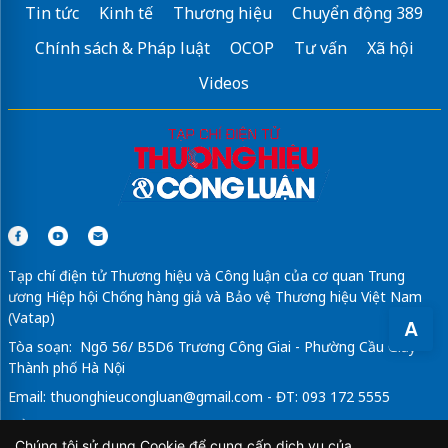
Tin tức
Kinh tế
Thương hiệu
Chuyển động 389
Chính sách & Pháp luật
OCOP
Tư vấn
Xã hội
Videos
Tạp chí điện tử Thương hiệu và Công luận của cơ quan Trung
ương Hiệp hội Chống hàng giả và Bảo vệ Thương hiệu Việt Nam
(Vatap)
A
Tòa soạn: Ngõ 56/ B5D6 Trương Công Giai - Phường Cầu Giấy -
Thành phố Hà Nội
Email:
thuonghieucongluan@gmail.com
- ĐT: 093 172 5555
Tổng Biên Tập: Vũ Đức Thuận
Chúng tôi sử dụng Cookie để cung cấp dịch vụ của