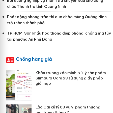
Bồi dưỡng nghiệp vụ thanh tra chuyên sâu cho công
chức Thanh tra tỉnh Quảng Ninh
Phát động phong trào thi đua chào mừng Quảng Ninh
trở thành thành phố
TP.HCM: Sân khấu hóa thông điệp phòng, chống ma túy
tại phường An Phú Đông
Chống hàng giả
ản
Khẩn trương xác minh, xử lý sản phẩm
Slimaura Care x3 sử dụng giấy phép
giả mạo
 án
Lào Cai xử lý 83 vụ vi phạm thương
n
mại trong tháng 7