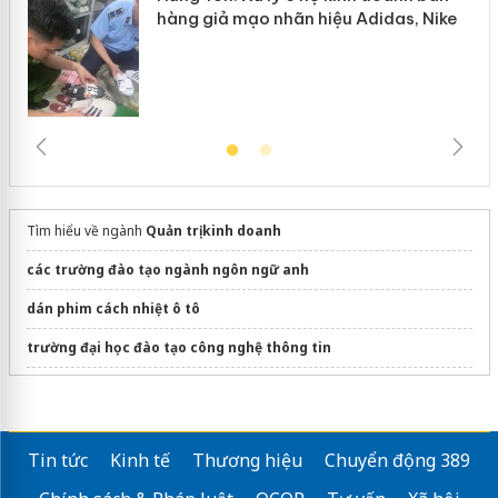
hàng giả mạo nhãn hiệu Adidas, Nike
Tìm hiểu về ngành
Quản trị kinh doanh
các trường đào tạo ngành ngôn ngữ anh
dán phim cách nhiệt ô tô
trường đại học đào tạo công nghệ thông tin
Các mẫu
đồng phục mẫu giáo
đẹp
Du học thpt Mỹ
Tin tức
Kinh tế
Thương hiệu
Chuyển động 389
Cựu sinh viên thành công
ĐH Duy Tân