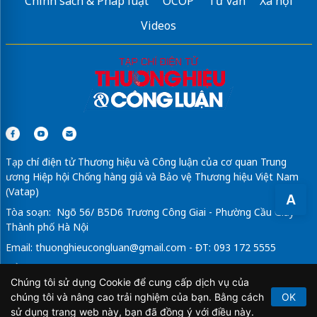
Chính sách & Pháp luật
OCOP
Tư vấn
Xã hội
Sửa máy rửa bát bosch
Videos
Tạp chí điện tử Thương hiệu và Công luận của cơ quan Trung
ương Hiệp hội Chống hàng giả và Bảo vệ Thương hiệu Việt Nam
(Vatap)
A
Tòa soạn: Ngõ 56/ B5D6 Trương Công Giai - Phường Cầu Giấy -
Thành phố Hà Nội
Email:
thuonghieucongluan@gmail.com
- ĐT: 093 172 5555
Tổng Biên Tập: Vũ Đức Thuận
Chúng tôi sử dụng Cookie để cung cấp dịch vụ của
Giấy phép hoạt động báo chí điện tử số 64/GP-BTTTT do Bộ
chúng tôi và nâng cao trải nghiệm của bạn. Bằng cách
OK
Thông tin và Truyền thông cấp ngày 21/2/2020.
sử dụng trang web này, bạn đã đồng ý với điều này.