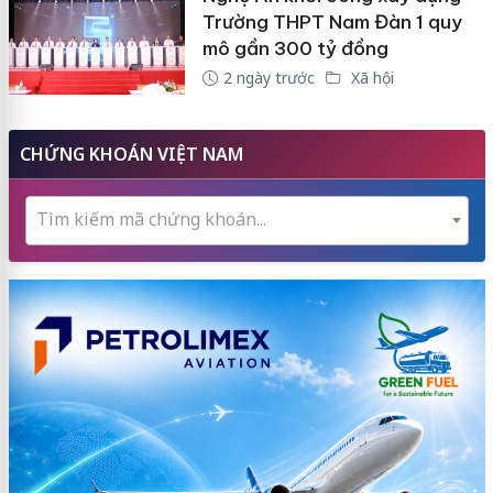
Trường THPT Nam Đàn 1 quy
mô gần 300 tỷ đồng
2 ngày trước
Xã hội
CHỨNG KHOÁN VIỆT NAM
Tìm kiếm mã chứng khoán...