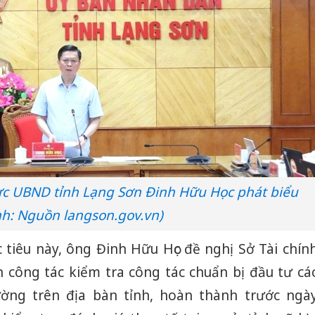
hại tron
bán bìn
Moyuum
An Gian
chủ mưu
bán hàng
Quốc ra
ực UBND tỉnh Lạng Sơn Đinh Hữu Học phát biểu
nh: Nguồn langson.gov.vn)
 tiêu này, ông Đinh Hữu Học đề nghị Sở Tài chín
 công tác kiểm tra công tác chuẩn bị đầu tư cá
ờng trên địa bàn tỉnh, hoàn thành trước ngà