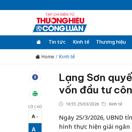
Tin tức
Kinh tế
Thương hiệu
Home
Kinh tế
Lạng Sơn quyết
vốn đầu tư cô
16:55 25/03/2026
Kinh tế
CỠ CHỮ
A
Ngày 25/3/2026, UBND tỉn
−
Cỡ chữ nhỏ
hình thực hiện giải ngân 
A