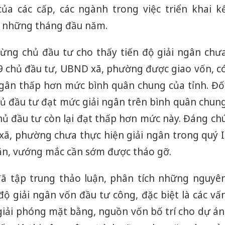
của các cấp, các ngành trong việc triển khai k
ừ những tháng đầu năm.
từng chủ đầu tư cho thấy tiến độ giải ngân chư
9 chủ đầu tư, UBND xã, phường được giao vốn, c
i ngân thấp hơn mức bình quân chung của tỉnh. Đố
 chủ đầu tư đạt mức giải ngân trên bình quân chun
chủ đầu tư còn lại đạt thấp hơn mức này. Đáng ch
5 xã, phường chưa thực hiện giải ngân trong quý I
ăn, vướng mắc cần sớm được tháo gỡ.
u đã tập trung thảo luận, phân tích những nguyê
ộ giải ngân vốn đầu tư công, đặc biệt là các vấ
giải phóng mặt bằng, nguồn vốn bố trí cho dự án