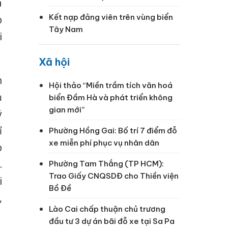
a
Kết nạp đảng viên trên vùng biển
p
Tây Nam
i
Xã hội
n
Hội thảo “Miền trầm tích văn hoá
ủ
biển Đầm Hà và phát triển không
gian mới”
ý
ỉ
Phường Hồng Gai: Bố trí 7 điểm đỗ
xe miễn phí phục vụ nhân dân
p
.
Phường Tam Thắng (TP HCM):
Trao Giấy CNQSDĐ cho Thiền viện
i
Bồ Đề
,
Lào Cai chấp thuận chủ trương
đầu tư 3 dự án bãi đỗ xe tại Sa Pa