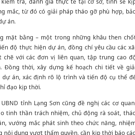
kiểm tra, đánh giá thực tế tại cơ sở, tỉnh sẽ kị
g mắc, từ đó có giải pháp tháo gỡ phù hợp, bả
dự án.
óng mặt bằng – một trong những khâu then chố
iến độ thực hiện dự án, đồng chí yêu cầu các xã
chẽ với các đơn vị liên quan, tập trung cao đ
n. Đồng thời, xây dựng kế hoạch chi tiết về giả
ự án, xác định rõ lộ trình và tiến độ cụ thể đ
hỉ đạo kịp thời.
 UBND tỉnh Lạng Sơn cũng đề nghị các cơ quan
ao tinh thần trách nhiệm, chủ động rà soát, thá
ăn, vướng mắc phát sinh theo chức năng, nhiệ
g nội dung vượt thẩm quyền, cần kịp thời báo cá