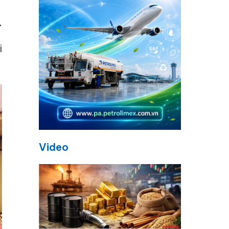
.
i
Video