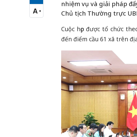
Cỡ chữ vừa
nhiệm vụ và giải pháp đẩ
A
+
Chủ tịch Thường trực UBN
Cỡ chữ lớn
Cuộc họp được tổ chức theo
đến điểm cầu 61 xã trên đị