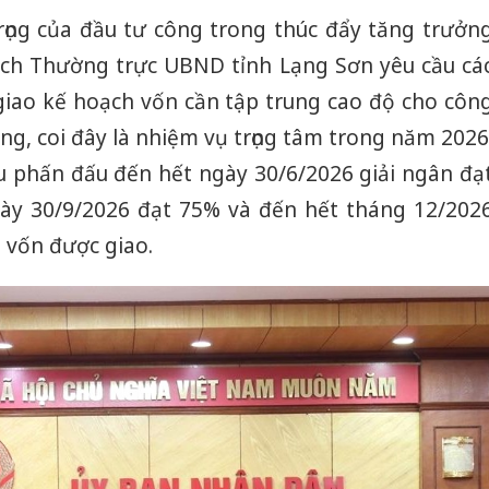
ọng của đầu tư công trong thúc đẩy tăng trưởn
 tịch Thường trực UBND tỉnh Lạng Sơn yêu cầu cá
giao kế hoạch vốn cần tập trung cao độ cho côn
ông, coi đây là nhiệm vụ trọng tâm trong năm 2026
u phấn đấu đến hết ngày 30/6/2026 giải ngân đạ
ày 30/9/2026 đạt 75% và đến hết tháng 12/202
 vốn được giao.
Công an
tìm bị h
án sản 
bán yến
Thanh H