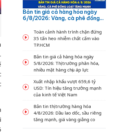
Bản tin giá cả hàng hóa ngày
6/8/2026: Vàng, cà phê đồng
loạt tăng mạnh
Toàn cảnh hành trình chặn đứng
35 tấn heo nhiễm chất cấm vào
ủ
TP.HCM
.
Bản tin giá cả hàng hóa ngày
5/8/2026: Thị trường phân hóa,
ế
nhiều mặt hàng chịu áp lực
c
Xuất nhập khẩu vượt 659,6 tỷ
c
USD: Tín hiệu tăng trưởng mạnh
của kinh tế Việt Nam
Bản tin thị trường hàng hóa
n
4/8/2026: Dầu lao dốc, sầu riêng
i
tăng mạnh, giá vàng giằng co
6