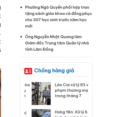
g
Phường Ngô Quyền phối hợp trao
tặng sách giáo khoa và đồng phục
c
cho 307 học sinh trước năm học
g
mới
.
Ông Nguyễn Nhật Quang làm
t
Giám đốc Trung tâm Quản lý nhà
tỉnh Lâm Đồng
6
Chống hàng giả
 Thanh Hóa
Lào Cai xử lý 83 vụ vi
Cô
ại trong vụ
phạm thương mại
tìm
xuất, buôn
trong tháng 7
án
 sào giả
bá
Hưng Yên: Xử lý 6 hộ
óa: Tìm bị
Th