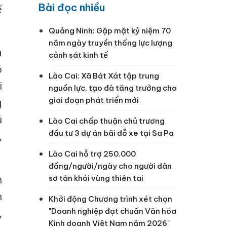
Bài đọc nhiều
ế
Quảng Ninh: Gặp mặt kỷ niệm 70
năm ngày truyền thống lực lượng
a
cảnh sát kinh tế
ó
Lào Cai: Xã Bát Xát tập trung
i
nguồn lực, tạo đà tăng trưởng cho
giai đoạn phát triển mới
g
ú
Lào Cai chấp thuận chủ trương
đầu tư 3 dự án bãi đỗ xe tại Sa Pa
,
Lào Cai hỗ trợ 250.000
đồng/người/ngày cho người dân
sơ tán khỏi vùng thiên tai
n
n
Khởi động Chương trình xét chọn
"Doanh nghiệp đạt chuẩn Văn hóa
,
Kinh doanh Việt Nam năm 2026"