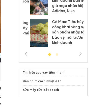
kinh doanh bán hàng
g vụ án buôn
hạ
giả mạo nhãn hiệu
h sữa
bá
Adidas, Nike
 giả
Mo
Cà Mau: Tiêu hủy
g: Đối tượng
An
công khai hàng ngàn
 đường dây
ch
sản phẩm nhập lậu,
 giả tại Phú
bá
bảo vệ môi trường
 đầu thú
Qu
kinh doanh
Tìm hiểu
app vay tiền nhanh
dán phim cách nhiệt ô tô
h
Sửa máy rửa bát bosch
c
y