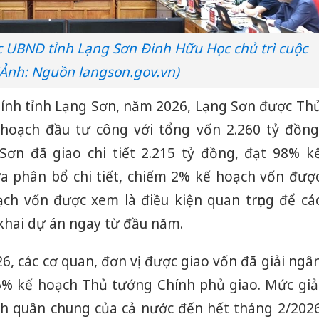
c UBND tỉnh Lạng Sơn Đinh Hữu Học chủ trì cuộc
(Ảnh: Nguồn langson.gov.vn)
hính tỉnh Lạng Sơn, năm 2026, Lạng Sơn được Th
hoạch đầu tư công với tổng vốn 2.260 tỷ đồng
Sơn đã giao chi tiết 2.215 tỷ đồng, đạt 98% k
a phân bổ chi tiết, chiếm 2% kế hoạch vốn đượ
ạch vốn được xem là điều kiện quan trọng để cá
khai dự án ngay từ đầu năm.
6, các cơ quan, đơn vị được giao vốn đã giải ngâ
6% kế hoạch Thủ tướng Chính phủ giao. Mức giả
h quân chung của cả nước đến hết tháng 2/202